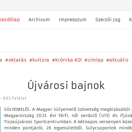
Kezdőlap
Archivum
Impresszum
Szerzői jog
K
a
oktatás
kultúra
Krónika 40!
címlap
aktuális
Újvárosi bajnok
883 Találat
SÚLYEMELÉS. A Magyar Súlyemelő Szövetség megbízásából a 
Magyarország 2023. évi férfi, női serdülő (U15) és ifjú
Tiszaújvárosi Sportcentrumban. A kétnapos versenyen köze
minden pontjáról, 26 egyesületből. Súlycsoportok mind