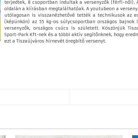
terjedtek, 8 csoportban indultak a versenyzők (férfi-női).
oldalán a kiírásban megtalálhatóak. A youtubeon a verseny 
utólagosan is visszanézhetővé tették a technikusok az e
(képünkön) az 55 kg-os súlycsoportban országos bajnok le
versenyzők, országos csúcs is született. Köszönjük Tisz
Sport-Park Kft-nek és a többi aktív segítőnknek, hogy er
ezt a Tiszaújváros hírnevét öregbítő versenyt.