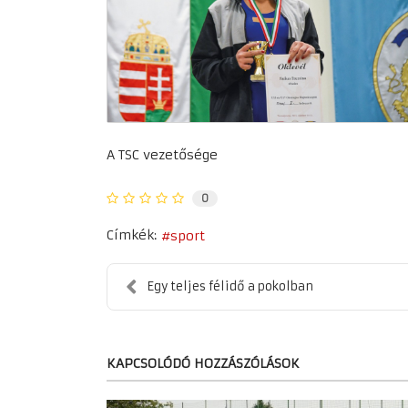
A TSC vezetősége
0
Címkék:
sport
Egy teljes félidő a pokolban
KAPCSOLÓDÓ HOZZÁSZÓLÁSOK