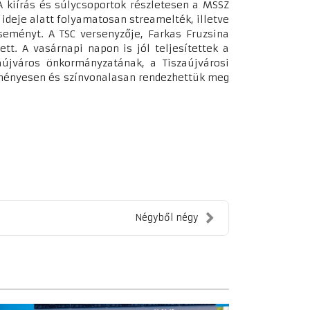
 A kiírás és súlycsoportok részletesen a MSSZ
ideje alatt folyamatosan streamelték, illetve
seményt. A TSC versenyzője, Farkas Fruzsina
tt. A vasárnapi napon is jól teljesítettek a
aújváros önkormányzatának, a Tiszaújvárosi
edményesen és színvonalasan rendezhettük meg
Négyből négy