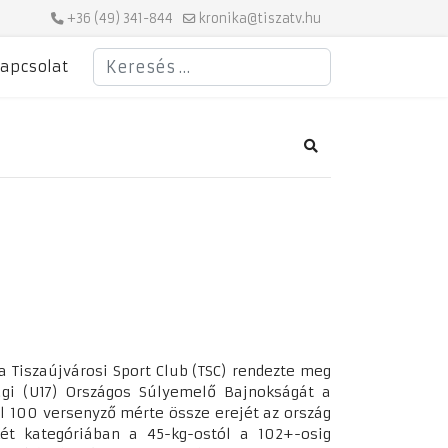
+36 (49) 341-844
kronika@tiszatv.hu
Keresés
apcsolat
Search
Tiszaújvárosi Sport Club (TSC) rendezte meg
sági (U17) Országos Súlyemelő Bajnokságát a
l 100 versenyző mérte össze erejét az ország
két kategóriában a 45-kg-ostól a 102+-osig