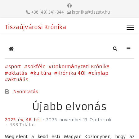
+36 (49) 341-844
kronika@tiszatv.hu
Tiszaújvárosi Krónika
Home
Search
sport
sokféle
Önkormányzati Krónika
oktatás
kultúra
Krónika 40!
címlap
aktuális
Nyomtatás
Újabb elvonás
2025. év
46. hét
2025. november 13. Csütörtök
488 Találat
Megjelent a kedd esti Magyar Közlönyben, hogy az