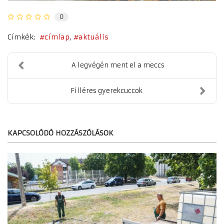
0
Címkék:
címlap
aktuális
A legvégén ment el a meccs
Filléres gyerekcuccok
KAPCSOLÓDÓ HOZZÁSZÓLÁSOK