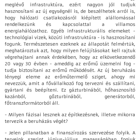
meglévő infrastruktúra, ezért nagyon jól tudjuk
hasznosítani az új egységnél is, de beszélhetek arról is,
hogy hálózati csatlakozásról kiépített alállomással
rendelkezünk és kapcsolattal a villamos
energiahálózathoz. Egyéb infrastrukturális elemeket -
technológiai vizek, közúti infrastruktúra - is hasznosítani
fogunk. Természetesen ezeknek az állapotát felmértük,
meghatároztuk azt, hogy milyen felújításokat kell rajtuk
végrehajtani annak érdekében, hogy az elkövetkezendő
20 vagy 30 évben - ameddig az erőmű üzemelni fog -
tudja biztosítani az erőmű működését. Az új beruházás
lényegi eleme az erőműtermelő sziget, ahogy mi
nevezzük, amit a fővállalkozó fog tervezni és szállítani,
gyártani és beépíteni. Ez gázturbinából, hőhasznosító
kazánból, gőzturbinából, generátorból,
főtranszformátorból áll.
- Milyen fázisai lesznek az építkezésnek, illetve mikorra
tervezik a beruházás végét?
- Jelen pillanatban a finanszírozás szervezése folyik. A
terveink szerint június-július magasságában fogjuk