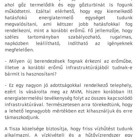
ahol gőz termelődik és egy gőzturbinát is fogunk
működtetni. Ezáltal elérhető, hogy egy kiemelkedő
hatásfokú energiatermelő egységet tudunk
megvalósítani, ami kétszer jobb hatásfokkal fog
rendelkezni, mint a korábbi erőmű. Fő jellemzője, hogy
széles tartományban szabályozható, rugalmas,
napközben leállítható, indítható az igényeknek
megfelelően.
- Milyen új berendezések fognak érkezni az erőműbe,
illetve a korábbi erőmű infrastruktúrájából tudnak-e
bármit is hasznosítani?
- Ez egy nagyon jó adottságokkal rendelkező telephely,
ezért is vásárolta meg az MVM, hiszen korábban itt
energiatermelési tevékenység folyt az összes kapcsolódó
infrastruktúrával. Természetesen arra törekedtünk, hogy
a lehető legnagyobb mértékben ezt kihasználjuk és erre
támaszkodjunk.
A Tisza közelsége biztosítja, hogy friss vízhűtést tudunk
alkalmazni. A vízkivételi és a hűtővízrendszer egy