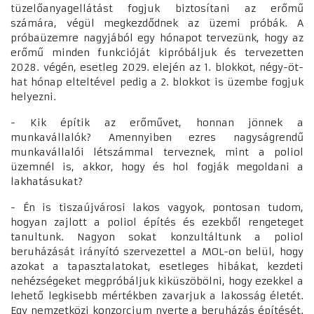
tüzelőanyagellátást fogjuk biztosítani az erőmű
számára, végül megkezdődnek az üzemi próbák. A
próbaüzemre nagyjából egy hónapot tervezünk, hogy az
erőmű minden funkcióját kipróbáljuk és tervezetten
2028. végén, esetleg 2029. elején az 1. blokkot, négy-öt-
hat hónap elteltével pedig a 2. blokkot is üzembe fogjuk
helyezni.
- Kik építik az erőművet, honnan jönnek a
munkavállalók? Amennyiben ezres nagyságrendű
munkavállalói létszámmal terveznek, mint a poliol
üzemnél is, akkor, hogy és hol fogják megoldani a
lakhatásukat?
- Én is tiszaújvárosi lakos vagyok, pontosan tudom,
hogyan zajlott a poliol építés és ezekből rengeteget
tanultunk. Nagyon sokat konzultáltunk a poliol
beruházását irányító szervezettel a MOL-on belül, hogy
azokat a tapasztalatokat, esetleges hibákat, kezdeti
nehézségeket megpróbáljuk kiküszöbölni, hogy ezekkel a
lehető legkisebb mértékben zavarjuk a lakosság életét.
Egy nemzetközi konzorcium nyerte a beruházás építését.