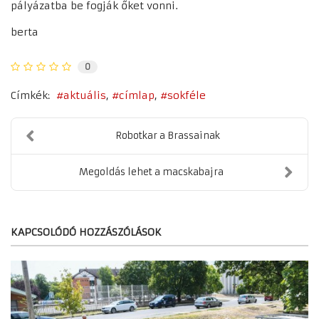
pályázatba be fogják őket vonni.
berta
0
Címkék:
aktuális
címlap
sokféle
Robotkar a Brassainak
Megoldás lehet a macskabajra
KAPCSOLÓDÓ HOZZÁSZÓLÁSOK