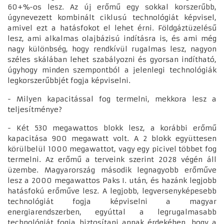
60+%-os lesz. Az új erőmű egy sokkal korszerűbb,
úgynevezett kombinált ciklusú technológiát képvisel,
amivel ezt a hatásfokot el lehet érni. Földgáztüzelésű
lesz, ami alkalmas olajbázisú indításra is, és ami még
nagy különbség, hogy rendkívül rugalmas lesz, nagyon
széles skálában lehet szabályozni és gyorsan indítható,
úgyhogy minden szempontból a jelenlegi technológiák
legkorszerűbbjét fogja képviselni.
- Milyen kapacitással fog termelni, mekkora lesz a
teljesítménye?
- Két 530 megawattos blokk lesz, a korábbi erőmű
kapacitása 900 megawatt volt. A 2 blokk együttesen
körülbelül 1000 megawattot, vagy egy picivel többet fog
termelni. Az erőmű a terveink szerint 2028 végén áll
üzembe. Magyarország második legnagyobb erőműve
lesz a 2000 megawattos Paks I. után, és hazánk legjobb
hatásfokú erőműve lesz. A legjobb, legversenyképesebb
technológiát fogja képviselni a magyar
energiarendszerben, egyúttal a legrugalmasabb
technológiát fogja biztosítani annak érdekében, hogy a