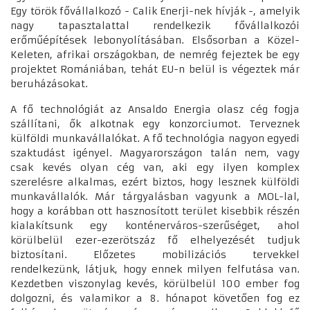
Egy török fővállalkozó - Calik Enerji-nek hívják -, amelyik
nagy tapasztalattal rendelkezik fővállalkozói
erőműépítések lebonyolításában. Elsősorban a Közel-
Keleten, afrikai országokban, de nemrég fejeztek be egy
projektet Romániában, tehát EU-n belül is végeztek már
beruházásokat.
A fő technológiát az Ansaldo Energia olasz cég fogja
szállítani, ők alkotnak egy konzorciumot. Terveznek
külföldi munkavállalókat. A fő technológia nagyon egyedi
szaktudást igényel. Magyarországon talán nem, vagy
csak kevés olyan cég van, aki egy ilyen komplex
szerelésre alkalmas, ezért biztos, hogy lesznek külföldi
munkavállalók. Már tárgyalásban vagyunk a MOL-lal,
hogy a korábban ott hasznosított terület kisebbik részén
kialakítsunk egy konténerváros-szerűséget, ahol
körülbelül ezer-ezerötszáz fő elhelyezését tudjuk
biztosítani. Előzetes mobilizációs tervekkel
rendelkezünk, látjuk, hogy ennek milyen felfutása van.
Kezdetben viszonylag kevés, körülbelül 100 ember fog
dolgozni, és valamikor a 8. hónapot követően fog ez