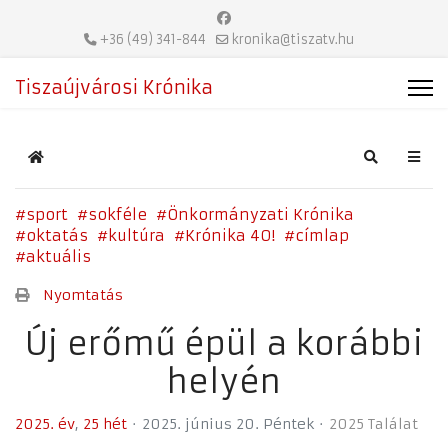
+36 (49) 341-844
kronika@tiszatv.hu
Tiszaújvárosi Krónika
Home
Search
sport
sokféle
Önkormányzati Krónika
oktatás
kultúra
Krónika 40!
címlap
aktuális
Nyomtatás
Új erőmű épül a korábbi
helyén
2025. év
25 hét
2025. június 20. Péntek
2025 Találat