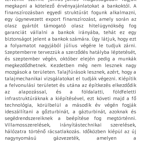
megkapni a kötelező érvényajánlatokat a bankoktól. A
finanszírozásban egyedi struktúrát fogunk alkalmazni,
egy úgynevezett export finanszírozást, amely során az
olasz gyártót támogató olasz hitelügynökség fog
garanciát vállalni a bankok irányába, tehát ez egy
biztonságot jelent a bankok számára. Úgy látjuk, hogy ezt
a folyamatot nagyjából július végére le tudjuk zárni.
Szeptemberre tervezzük a szerződés hatályba léptetését,
és szeptember végén, október elején pedig a munkák
megkezdődhetnek. Kezdetben még nem lesznek nagy
mozgások a területen. Talajfúrások lesznek, azért, hogy a
talajmechanikai vizsgálatokat el tudják végezni. Kiépítik
a felvonulási területet és utána az építkezés elkezdődik
az alapozással, és a földalatti, földfeletti
infrastruktúráknak a kiépítésével, ezt követi majd a fő
technológia, körülbelül a második év végén fogják
ideszállítani a gőzturbinát, a gázturbinát, azoknak és
segédrendszereiknek a beépítése fog megtörténni.
Villamosszerelések, irányítástechnikai szerelések,
hálózatra történő rácsatlakozás. Időközben kiépül az új
nagynyomású gázvezeték, amelyen a