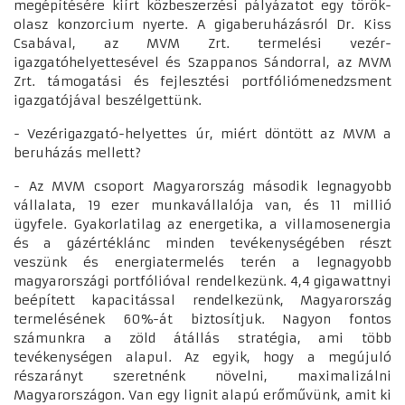
megépítésére kiírt közbeszerzési pályázatot egy török-
olasz konzorcium nyerte. A gigaberuházásról Dr. Kiss
Csabával, az MVM Zrt. termelési vezér-
igazgatóhelyettesével és Szappanos Sándorral, az MVM
Zrt. támogatási és fejlesztési portfóliómenedzsment
igazgatójával beszélgettünk.
- Vezérigazgató-helyettes úr, miért döntött az MVM a
beruházás mellett?
- Az MVM csoport Magyarország második legnagyobb
vállalata, 19 ezer munkavállalója van, és 11 millió
ügyfele. Gyakorlatilag az energetika, a villamosenergia
és a gázértéklánc minden tevékenységében részt
veszünk és energiatermelés terén a legnagyobb
magyarországi portfólióval rendelkezünk. 4,4 gigawattnyi
beépített kapacitással rendelkezünk, Magyarország
termelésének 60%-át biztosítjuk. Nagyon fontos
számunkra a zöld átállás stratégia, ami több
tevékenységen alapul. Az egyik, hogy a megújuló
részarányt szeretnénk növelni, maximalizálni
Magyarországon. Van egy lignit alapú erőművünk, amit ki