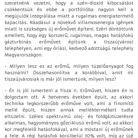
szeretnénk vezetni, hogy a szén-dioxid kibocsátást
csökkentsük és ebbe a portfólióba nagyon kell a
megújulók integrálása miatt a rugalmas energiatermelő
kapacitás. Ráadásul a növekvő villamosenergia igények
miatt is szükséges új erőművet építeni. Ezért döntöttünk
amellett, hogy egy korszerű, rugalmas, magas hatásfokú
gázturbinás erőművet építünk a tiszaújvárosi
telephelyen, ami egy óriási, kedvező adottságú telephely
Magyarországon.
- Milyen lesz ez az erőmű, milyen tüzelőanyagot fog
használni? Összehasonlítva a korábbival, amit mi
tiszaújvárosiak is már jól ismertünk, milyen lesz?
- Én is jól ismertem a Tisza II. Erőművet, hiszen én is
dolgoztam ott. A hetvenes években épült, az akkori
technika legkorszerűbb erőműve volt, ami a finomító
mellé épült, hiszen annak melléktermékeit tudta
eltüzelni. Széles spektrumú olaj- és földgáztüzelésre
alkalmas, hagyományos gőzciklusú erőmű volt, az akkori
kor megfelelő hatásfokával, ami a mostani új erőműnek
a fele. A régi hatásfok körülbelül 30% volt, míg az újé