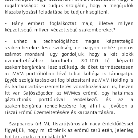
rugalmasságot ki tudjuk szolgálni, hogy a megújulók
kiszabályozási feladatába be tudjunk segíteni.
- Hány embert foglalkoztat majd, illetve milyen
képzettségű, milyen végzettségű szakembereket?
- Ehhez a technológiához magas képzettségű
szakemberekre lesz szükség, de nagyon nehéz pontos
számot mondani. Úgy gondoljuk, hogy a két blokk
üzemeltetéséhez körülbelül 80-100 fő képzett
szakembergárdára lesz szükség, de őket természetesen
az MVM portfólióban lévő többi kolléga is támogatja.
Egyéb szolgáltatásokat fog biztosítani az MVM Holding is
és karbantartás-üzemeltetés vonatkozásában is, hiszen
itt van Sajószögeden az MVMes erőmű, egy hatalmas
gázturbinás portfólióval rendelkező, és az a
szakembergárda rendelkezésre fog állni a jövőben a
Tiszai Erőmű üzemeltetésére és karbantartására.
- Szappanos úr! Mi, tiszaújvárosiak nagy érdeklődéssel
figyeljük, hogy mi történik az erőmű területén, jelenleg
hol tartanak a munkálatok?