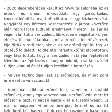
- 2020 decemberében került az MVM tulajdonába ez az
erőmű és onnan elkezdődött egy gondolkodás,
koncepcióépítés, majd elindítottunk egy közbeszerzést.
Nagyjából egy kétéves közbeszerzési eljárást követően
idén februárban tudtunk eredményt hirdetni, és április
végén aláírtuk a szerződést. Időközben elvégeztünk olyan
előkészítő munkálatokat, ami a kezdést lehetővé teszi,
kijelöltük a területet, ahova ez az erőmű épülni fog. Az
ott lévő földalatti, földfeletti infrastruktúrát elbontottuk,
vagy kiváltottuk, hogy a szerződés hatályba léptetését
követően az építkezés el tudjon indulni, a vállalkozó fel
tudjon vonulni és el tudjon kezdődni a beruházás.
- Milyen technológia lesz az erőműben, és miért pont
erre esett a választásuk?
- Kombinált ciklusú erőmű lesz, szemben a korábbi
erőművel, amely egy konvencionális erőmű volt, mert itt
először a gázturbinában égetjük el a tüzelőanyagot. Ez
már önmagában villamos energiát termel és az itt
keletkező hőt hasznosítjuk egy hőhasznosító kazánban,