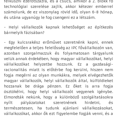
felkúszni ezerötszázra, és a csúcs, amikor a 2. blokk fő
technológiai szerelése zajlik, akkor kétezer emberrel
számolunk, de ez viszonylag rövid idő, olyan 6-8 hónap,
és utána ugyanúgy le fog csengeni ez a létszám.
- Helyi vállalkozók kapnak lehetőséget az építkezés
bármelyik fázisában?
- Egy kulcsrakész erőművet szeretnénk kapni, ennek
megfelelően a teljes felelősség az IPC fővállalkozón van,
azonban szorgalmazzuk és folyamatosan tárgyalunk
velük annak érdekében, hogy magyar vállalkozókat, helyi
vállalkozókat helyzetbe hozzunk. Ez a gazdasági-
racionalitás miatt is előtérbe fog kerülni, hiszen nem
fogja megérni az olyan munkákra, melyek elvégezhetők
magyar vállalkozók, helyi vállalkozók által, külföldieket
hozzanak be drága pénzen. Ez őket is arra fogja
ösztökélni, hogy helyi vállalkozót vegyenek igénybe.
Elmondták nekünk, hogy a különböző szolgáltatásokra
nyílt pályázatokat szeretnének hirdetni, és
természetesen, ha tudunk ajánlani vállalkozásokat,
vállalkozókat, akkor ők ezt figyelembe fogják venni, és a