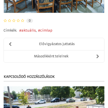
0
Címkék:
aktuális
címlap
Elővigyázatos juttatás
Másodikként telelnek
KAPCSOLÓDÓ HOZZÁSZÓLÁSOK