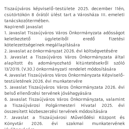
Tiszaújváros képviselő-testülete 2025. december 11én,
csütörtökön 8 órától ülést tart a Városháza III. emeleti
tanácskozótermében.
Napirendi javaslat
1. Javaslat Tiszaújváros Város Önkormányzata adósságot
keletkeztető ügyleteiből eredő fizetési
kötelezettségeinek megállapítására
2. Javaslat az önkormányzat 2026. évi költségvetésére
3. Javaslat a Tiszaújváros Város Önkormányzata által
alapított és adományozható kitüntetésekről szóló
13/2019. (V.30.) önkormányzati rendelet módosítására
4. Javaslat Tiszaújváros Város Önkormányzata Képviselő-
testületének 2026. évi munkatervére
5. Javaslat Tiszaújváros Város Önkormányzata 2026. évi
belső ellenőrzési tervének jóváhagyására
6. Javaslat Tiszaújváros Város Önkormányzata, valamint
a Tiszaújvárosi Polgármesteri Hivatal 2025. évi
összesített közbeszerzési tervének módosítására
7. Javaslat a Tiszaújvárosi Művelődési Központ és
Könyvtár 2026. évi szakmai munkatervének