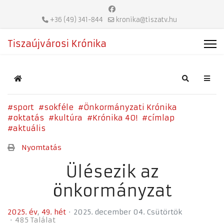
+36 (49) 341-844
kronika@tiszatv.hu
Tiszaújvárosi Krónika
Home
Search
sport
sokféle
Önkormányzati Krónika
oktatás
kultúra
Krónika 40!
címlap
aktuális
Nyomtatás
Ülésezik az
önkormányzat
2025. év
49. hét
2025. december 04. Csütörtök
485 Találat