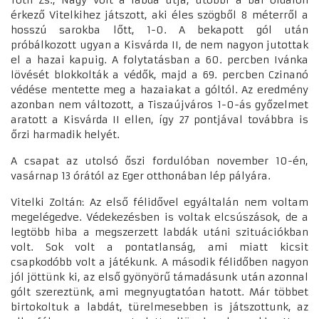
Tóth Zs., Nagy volt a labda útja, utóbbi a bal oldalon
érkező Vitelkihez játszott, aki éles szögből 8 méterről a
hosszú sarokba lőtt, 1-0. A bekapott gól után
próbálkozott ugyan a Kisvárda II, de nem nagyon jutottak
el a hazai kapuig. A folytatásban a 60. percben Ivánka
lövését blokkolták a védők, majd a 69. percben Czinanó
védése mentette meg a hazaiakat a góltól. Az eredmény
azonban nem változott, a Tiszaújváros 1-0-ás győzelmet
aratott a Kisvárda II ellen, így 27 pontjával továbbra is
őrzi harmadik helyét.
A csapat az utolsó őszi fordulóban november 10-én,
vasárnap 13 órától az Eger otthonában lép pályára.
Vitelki Zoltán: Az első félidővel egyáltalán nem voltam
megelégedve. Védekezésben is voltak elcsúszások, de a
legtöbb hiba a megszerzett labdák utáni szituációkban
volt. Sok volt a pontatlanság, ami miatt kicsit
csapkodóbb volt a játékunk. A második félidőben nagyon
jól jöttünk ki, az első gyönyörű támadásunk után azonnal
gólt szereztünk, ami megnyugtatóan hatott. Már többet
birtokoltuk a labdát, türelmesebben is játszottunk, az