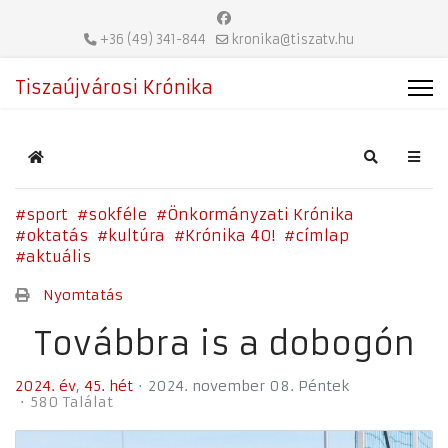
+36 (49) 341-844
kronika@tiszatv.hu
Tiszaújvárosi Krónika
Home
Search
sport
sokféle
Önkormányzati Krónika
oktatás
kultúra
Krónika 40!
címlap
aktuális
Nyomtatás
Továbbra is a dobogón
2024. év
45. hét
2024. november 08. Péntek
580 Találat