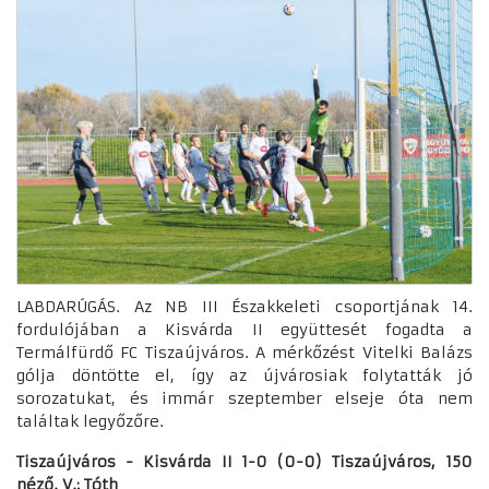
LABDARÚGÁS. Az NB III Északkeleti csoportjának 14.
fordulójában a Kisvárda II együttesét fogadta a
Termálfürdő FC Tiszaújváros. A mérkőzést Vitelki Balázs
gólja döntötte el, így az újvárosiak folytatták jó
sorozatukat, és immár szeptember elseje óta nem
találtak legyőzőre.
Tiszaújváros - Kisvárda II 1-0 (0-0) Tiszaújváros, 150
néző. V.: Tóth