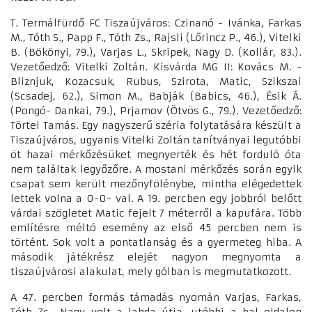
T. Termálfürdő FC Tiszaújváros: Czinanó - Ivánka, Farkas
M., Tóth S., Papp F., Tóth Zs., Rajsli (Lőrincz P., 46.), Vitelki
B. (Bökönyi, 79.), Varjas L., Skripek, Nagy D. (Kollár, 83.).
Vezetőedző: Vitelki Zoltán. Kisvárda MG II: Kovács M. -
Bliznjuk, Kozacsuk, Rubus, Szirota, Matic, Szikszai
(Scsadej, 62.), Simon M., Babják (Babics, 46.), Ésik Á.
(Pongó- Dankai, 79.), Prjamov (Ötvös G., 79.). Vezetőedző:
Törtei Tamás. Egy nagyszerű széria folytatására készült a
Tiszaújváros, ugyanis Vitelki Zoltán tanítványai legutóbbi
öt hazai mérkőzésüket megnyerték és hét forduló óta
nem találtak legyőzőre. A mostani mérkőzés során egyik
csapat sem került mezőnyfölénybe, mintha elégedettek
lettek volna a 0-0- val. A 19. percben egy jobbról belőtt
várdai szögletet Matic fejelt 7 méterről a kapufára. Több
említésre méltó esemény az első 45 percben nem is
történt. Sok volt a pontatlanság és a gyermeteg hiba. A
második játékrész elejét nagyon megnyomta a
tiszaújvárosi alakulat, mely gólban is megmutatkozott.
A 47. percben formás támadás nyomán Varjas, Farkas,