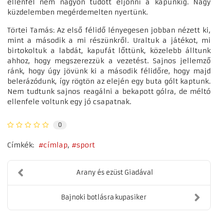
ellenfél nem nagyon tudott eljönni a kapunkig. Nagy
küzdelemben megérdemelten nyertünk.
Törtei Tamás: Az első félidő lényegesen jobban nézett ki,
mint a második a mi részünkről. Uraltuk a játékot, mi
birtokoltuk a labdát, kapufát lőttünk, közelebb álltunk
ahhoz, hogy megszerezzük a vezetést. Sajnos jellemző
ránk, hogy úgy jövünk ki a második félidőre, hogy majd
belerázódunk, így rögtön az elején egy buta gólt kaptunk.
Nem tudtunk sajnos reagálni a bekapott gólra, de méltó
ellenfele voltunk egy jó csapatnak.
0
Címkék:
címlap
sport
Arany és ezüst Giadával
Bajnoki botlásra kupasiker