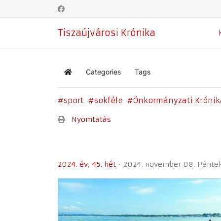
Tiszaújvárosi Krónika
Categories
Tags
Home
sport
sokféle
Önkormányzati Krónik
Nyomtatás
2024. év
45. hét
2024. november 08. Pénte