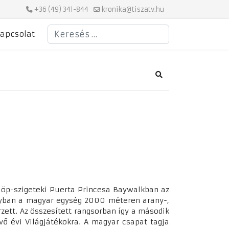
+36 (49) 341-844
kronika@tiszatv.hu
Keresés
apcsolat
Search
ülöp-szigeteki Puerta Princesa Baywalkban az
ályban a magyar egység 2000 méteren arany-,
ett. Az összesített rangsorban így a második
övő évi Világjátékokra. A magyar csapat tagja