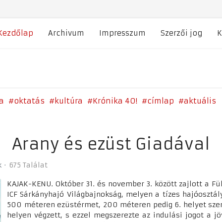
Kezdőlap
Archivum
Impresszum
Szerzői jog
K
a
oktatás
kultúra
Krónika 40!
címlap
aktuális
Arany és ezüst Giadával
k
675 Találat
KAJAK-KENU. Október 31. és november 3. között zajlott a F
ICF Sárkányhajó Világbajnokság, melyen a tízes hajóoszt
500 méteren ezüstérmet, 200 méteren pedig 6. helyet szerz
helyen végzett, s ezzel megszerezte az indulási jogot a j