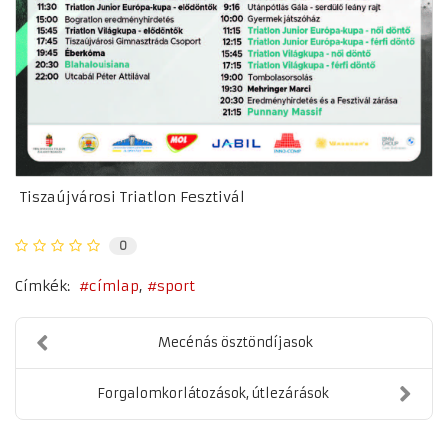
Tiszaújvárosi Triatlon Fesztivál
0
Címkék:
címlap
sport
Mecénás ösztöndíjasok
Forgalomkorlátozások, útlezárások