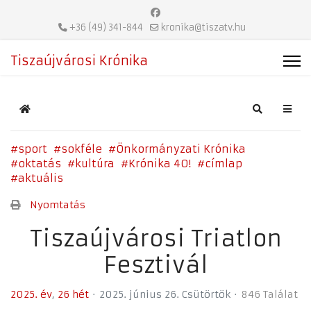
+36 (49) 341-844
kronika@tiszatv.hu
Tiszaújvárosi Krónika
Home
Search
sport
sokféle
Önkormányzati Krónika
oktatás
kultúra
Krónika 40!
címlap
aktuális
Nyomtatás
Tiszaújvárosi Triatlon
Fesztivál
2025. év
26 hét
2025. június 26. Csütörtök
846 Találat