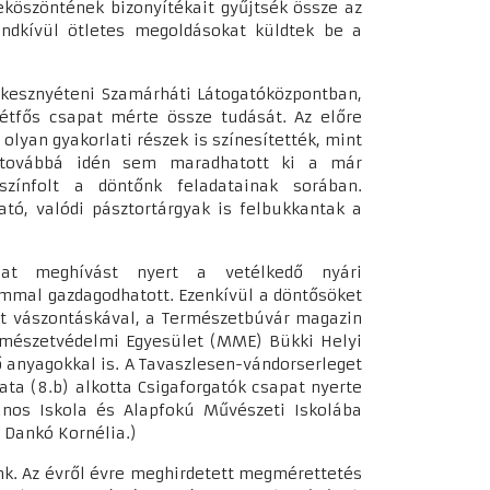
beköszöntének bizonyítékait gyűjtsék össze az
endkívül ötletes megoldásokat küldtek be a
 kesznyéteni Szamárháti Látogatóközpontban,
étfős csapat mérte össze tudását. Az előre
olyan gyakorlati részek is színesítették, mint
, továbbá idén sem maradhatott ki a már
zínfolt a döntőnk feladatainak sorában.
ható, valódi pásztortárgyak is felbukkantak a
at meghívást nyert a vetélkedő nyári
ommal gazdagodhatott. Ezenkívül a döntősöket
tt vászontáskával, a Természetbúvár magazin
rmészetvédelmi Egyesület (MME) Bükki Helyi
ő anyagokkal is. A Tavaszlesen-vándorserleget
Kata (8.b) alkotta Csigaforgatók csapat nyerte
lános Iskola és Alapfokú Művészeti Iskolába
é Dankó Kornélia.)
k. Az évről évre meghirdetett megmérettetés