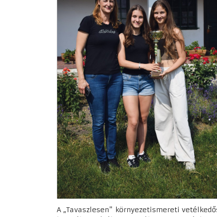
A „Tavaszlesen" környezetismereti vetélked