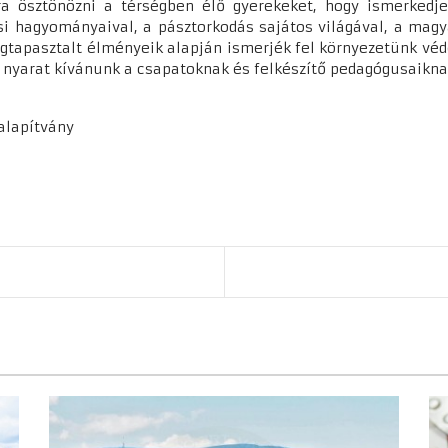
a ösztönözni a térségben élő gyerekeket, hogy ismerkedj
si hagyományaival, a pásztorkodás sajátos világával, a magya
egtapasztalt élményeik alapján ismerjék fel környezetünk véd
 nyarat kívánunk a csapatoknak és felkészítő pedagógusaikna
zalapítvány