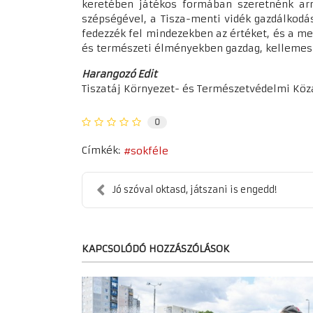
keretében játékos formában szeretnénk arr
szépségével, a Tisza-menti vidék gazdálkodá
fedezzék fel mindezekben az értéket, és a m
és természeti élményekben gazdag, kellemes
Harangozó Edit
Tiszatáj Környezet- és Természetvédelmi Kö
0
Címkék:
sokféle
Jó szóval oktasd, játszani is engedd!
KAPCSOLÓDÓ HOZZÁSZÓLÁSOK