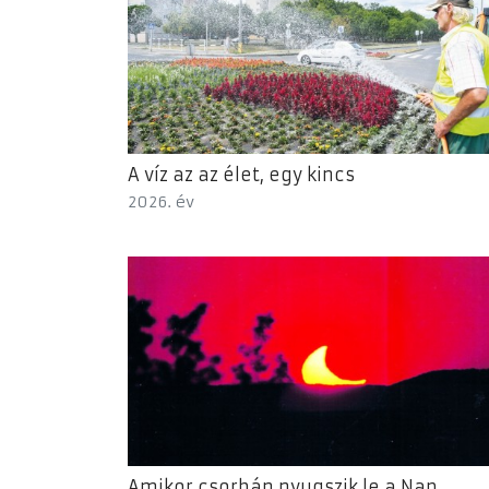
A víz az az élet, egy kincs
2026. év
Amikor csorbán nyugszik le a Nap