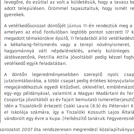
levegőre, és ezúttal az volt a küldetésük, hogy a tavasz 
adott településen. Örömmel tapasztaltuk, hogy ismét r
gyerekek.
A vetélkedősorozat döntőjét június 11-én rendeztük meg a
amelyen az első fordulóban legtöbb pontot szerzett 17 k
megadott témakörökre épülő, 11 feladatból álló vetélkedést 
a békahang-felismerés vagy a terepi növényismeret
hagyománnyá vált népdaléneklés, amely különleges s
Játékvezetőnk, Petrilla Attila jóvoltából pedig kézzel fog
vetélkedő egyik feladatában.
A döntőn legeredményesebben szereplő nyolc csap
jutalomtáborába, a többi csapat pedig értékes könyvjutal
megajándékoztuk egyedi kitűzővel, oklevéllel, emblémázo
egy-egy példányával, valamint a Magyar Madártani és Te
Csoportja jóvoltából az év fajait bemutató ismeretterjeszt
idén a Tiszalökről érkezett Csáki Laura (8.b) és Pétervári 
el iskolája számára, így a Tiszalöki Kossuth Lajos Álta
vándorolt egy évre a kupa. (Felkészítő tanáruk: Fegyveresn
ősorozatot 2007 óta rendszeresen megrendezi közalapítványun