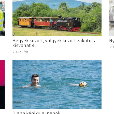
Hegyek között, völgyek között zakatol a
Ny
kisvonat 4.
20
2026. év
Újabb kánikulai napok