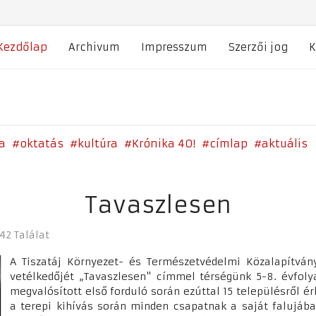
Kezdőlap
Archivum
Impresszum
Szerzői jog
K
a
oktatás
kultúra
Krónika 40!
címlap
aktuális
Tavaszlesen
42 Találat
A Tiszatáj Környezet- és Természetvédelmi Közalapítván
vetélkedőjét „Tavaszlesen" címmel térségünk 5-8. évfol
megvalósított első forduló során ezúttal 15 településről é
a terepi kihívás során minden csapatnak a saját falujába