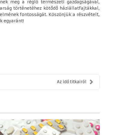
enek meg a régió természeti gazdagságával,
rság történetéhez kötődő háziállatfajtákkal,
elmének fontosságát. Köszönjük a részvételt,
k egyaránt!
Az idő titkairól