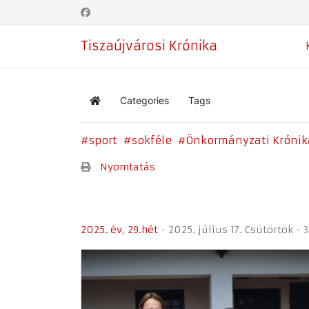
Tiszaújvárosi Krónika
Categories
Tags
Home
sport
sokféle
Önkormányzati Krónik
Nyomtatás
2025. év
29.hét
2025. július 17. Csütörtök
3