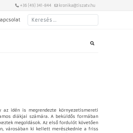
+36 (49) 341-844
kronika@tiszatv.hu
Keresés
apcsolat
Search
y az idén is megrendezte környezetismereti
yamos diákjai számára. A beküldős formában
rkeztek megoldások. Az első fordulót követően
n, városában ki kellett merészkednie a friss