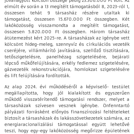
jóváhagyott kölcsön összege pedig 23.306.000 Ft volt. Az
elmúlt év során a 13 megítélt támogatásból 8, 2023-ról 1,
összesen tehát 9 társasház részére utaltak ki
támogatást, összesen 15.670.000 Ft összegben. Két
lakóközösség visszamondta a megítélt támogatást,
összesen 5.820.000 Ft összegben. Három társasház
átütemezést kért 2025-re. A társasházak az igénybe vett
kölcsönt hideg-meleg, szennyvíz és cirkulációs vezeték
cseréjére, villámhárító javítására, szellőző tisztítására,
tetőszigetelésre, panelhézag szigetelésére, bejárati
lépcső műkőfelújítására, erkély fedlemez szigetelésére,
gázvezeték rekonstrukciójára, homlokzat szigetelésére
és lift felújítására fordították.
Az alap 2024. évi működéséről a képviselő- testület
megállapította, hogy jól kialakított és egyszerűen
működő visszatérítendő támogatási rendszer, melyet a
társasházak szívesen vesznek igénybe. Önfenntartó
pályázati forrásként előnyös finanszírozási feltételeket
biztosít a társasházak és lakásszövetkezetek számára, az
energiaracionalizálási támogatással együtt lehetővé
teszi, hogy egy-egy lakóközösség megőrizze épületének