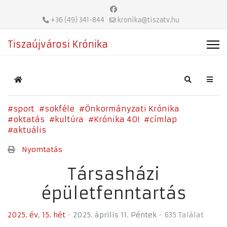
+36 (49) 341-844
kronika@tiszatv.hu
Tiszaújvárosi Krónika
Home
Search
sport
sokféle
Önkormányzati Krónika
oktatás
kultúra
Krónika 40!
címlap
aktuális
Nyomtatás
Társasházi
épületfenntartás
2025. év
15. hét
2025. április 11. Péntek
635 Találat