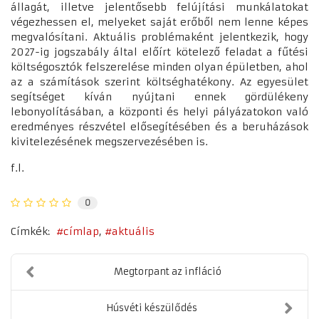
állagát, illetve jelentősebb felújítási munkálatokat
végezhessen el, melyeket saját erőből nem lenne képes
megvalósítani. Aktuális problémaként jelentkezik, hogy
2027-ig jogszabály által előírt kötelező feladat a fűtési
költségosztók felszerelése minden olyan épületben, ahol
az a számítások szerint költséghatékony. Az egyesület
segítséget kíván nyújtani ennek gördülékeny
lebonyolításában, a központi és helyi pályázatokon való
eredményes részvétel elősegítésében és a beruházások
kivitelezésének megszervezésében is.
f.l.
0
Címkék:
címlap
aktuális
Megtorpant az infláció
Húsvéti készülődés