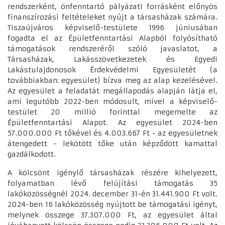
rendszerként, önfenntartó pályázati forrásként előnyös
finanszírozási feltételeket nyújt a társasházak számára.
Tiszaújváros képviselő-testülete 1996 júniusában
fogadta el az Épületfenntartási Alapból folyósítható
támogatások rendszeréről szóló javaslatot, a
Társasházak, Lakásszövetkezetek és Egyedi
Lakástulajdonosok Érdekvédelmi Egyesületét (a
továbbiakban: egyesület) bízva meg az alap kezelésével.
Az egyesület a feladatát megállapodás alapján látja el,
ami legutóbb 2022-ben módosult, mivel a képviselő-
testület 20 millió forinttal megemelte az
Épületfenntartási Alapot. Az egyesület 2024-ben
57.000.000 Ft tőkével és 4.003.667 Ft - az egyesületnek
átengedett - lekötött tőke után képződött kamattal
gazdálkodott.
A kölcsönt igénylő társasházak részére kihelyezett,
folyamatban lévő felújítási támogatás 35
lakóközösségnél 2024. december 31-én 31.441.900 Ft volt.
2024-ben 16 lakóközösség nyújtott be támogatási igényt,
melynek összege 37.307.000 Ft, az egyesület által