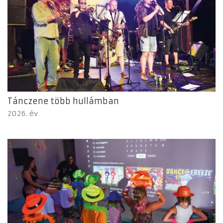
Tánczene több hullámban
2026. év