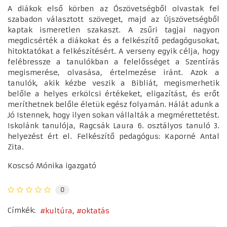
A diákok első körben az Ószövetségből olvastak fel
szabadon választott szöveget, majd az Újszövetségből
kaptak ismeretlen szakaszt. A zsűri tagjai nagyon
megdicsérték a diákokat és a felkészítő pedagógusokat,
hitoktatókat a felkészítésért. A verseny egyik célja, hogy
felébressze a tanulókban a felelősséget a Szentírás
megismerése, olvasása, értelmezése iránt. Azok a
tanulók, akik kézbe veszik a Bibliát, megismerhetik
belőle a helyes erkölcsi értékeket, eligazítást, és erőt
meríthetnek belőle életük egész folyamán. Hálát adunk a
Jó Istennek, hogy ilyen sokan vállalták a megmérettetést.
Iskolánk tanulója, Ragcsák Laura 6. osztályos tanuló 3.
helyezést ért el. Felkészítő pedagógus: Kaporné Antal
Zita.
Koscsó Mónika igazgató
0
Címkék:
kultúra
oktatás