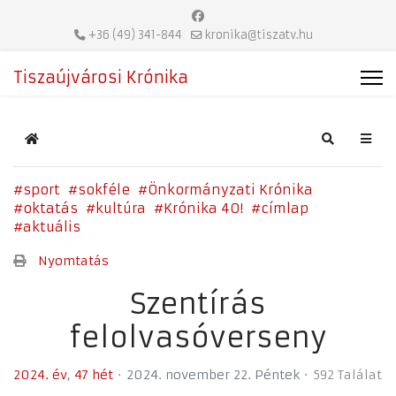
+36 (49) 341-844
kronika@tiszatv.hu
Tiszaújvárosi Krónika
Home
Search
sport
sokféle
Önkormányzati Krónika
oktatás
kultúra
Krónika 40!
címlap
aktuális
Nyomtatás
Szentírás
felolvasóverseny
2024. év
47 hét
2024. november 22. Péntek
592 Találat