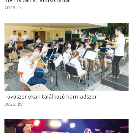
Idén is van strandkönyvtár
2026. év
Fúvószenekari találkozó harmadszor
2026. év