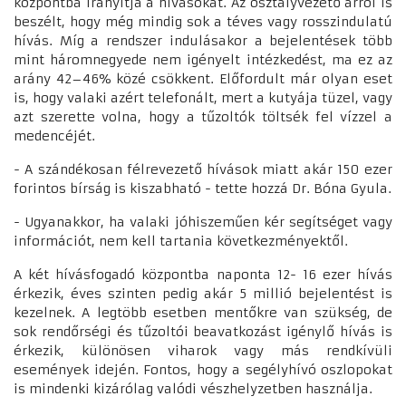
központba irányítja a hívásokat. Az osztályvezető arról is
beszélt, hogy még mindig sok a téves vagy rosszindulatú
hívás. Míg a rendszer indulásakor a bejelentések több
mint háromnegyede nem igényelt intézkedést, ma ez az
arány 42–46% közé csökkent. Előfordult már olyan eset
is, hogy valaki azért telefonált, mert a kutyája tüzel, vagy
azt szerette volna, hogy a tűzoltók töltsék fel vízzel a
medencéjét.
- A szándékosan félrevezető hívások miatt akár 150 ezer
forintos bírság is kiszabható - tette hozzá Dr. Bóna Gyula.
- Ugyanakkor, ha valaki jóhiszeműen kér segítséget vagy
információt, nem kell tartania következményektől.
A két hívásfogadó központba naponta 12- 16 ezer hívás
érkezik, éves szinten pedig akár 5 millió bejelentést is
kezelnek. A legtöbb esetben mentőkre van szükség, de
sok rendőrségi és tűzoltói beavatkozást igénylő hívás is
érkezik, különösen viharok vagy más rendkívüli
események idején. Fontos, hogy a segélyhívó oszlopokat
is mindenki kizárólag valódi vészhelyzetben használja.