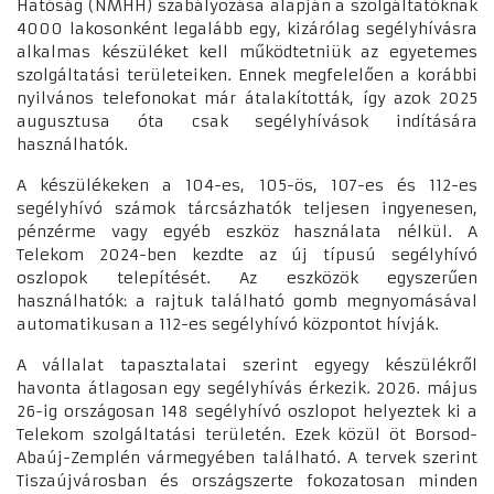
Hatóság (NMHH) szabályozása alapján a szolgáltatóknak
4000 lakosonként legalább egy, kizárólag segélyhívásra
alkalmas készüléket kell működtetniük az egyetemes
szolgáltatási területeiken. Ennek megfelelően a korábbi
nyilvános telefonokat már átalakították, így azok 2025
augusztusa óta csak segélyhívások indítására
használhatók.
A készülékeken a 104-es, 105-ös, 107-es és 112-es
segélyhívó számok tárcsázhatók teljesen ingyenesen,
pénzérme vagy egyéb eszköz használata nélkül. A
Telekom 2024-ben kezdte az új típusú segélyhívó
oszlopok telepítését. Az eszközök egyszerűen
használhatók: a rajtuk található gomb megnyomásával
automatikusan a 112-es segélyhívó központot hívják.
A vállalat tapasztalatai szerint egyegy készülékről
havonta átlagosan egy segélyhívás érkezik. 2026. május
26-ig országosan 148 segélyhívó oszlopot helyeztek ki a
Telekom szolgáltatási területén. Ezek közül öt Borsod-
Abaúj-Zemplén vármegyében található. A tervek szerint
Tiszaújvárosban és országszerte fokozatosan minden