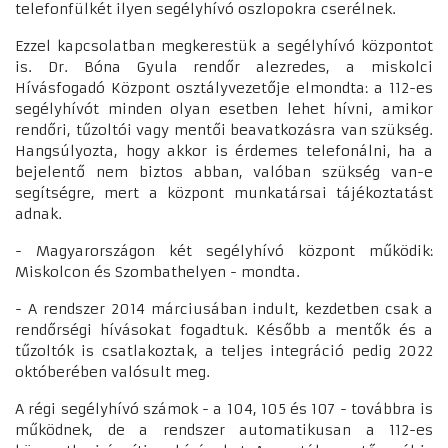
telefonfülkét ilyen segélyhívó oszlopokra cserélnek.
Ezzel kapcsolatban megkerestük a segélyhívó központot
is. Dr. Bóna Gyula rendőr alezredes, a miskolci
Hívásfogadó Központ osztályvezetője elmondta: a 112-es
segélyhívót minden olyan esetben lehet hívni, amikor
rendőri, tűzoltói vagy mentői beavatkozásra van szükség.
Hangsúlyozta, hogy akkor is érdemes telefonálni, ha a
bejelentő nem biztos abban, valóban szükség van-e
segítségre, mert a központ munkatársai tájékoztatást
adnak.
- Magyarországon két segélyhívó központ működik:
Miskolcon és Szombathelyen - mondta.
- A rendszer 2014 márciusában indult, kezdetben csak a
rendőrségi hívásokat fogadtuk. Később a mentők és a
tűzoltók is csatlakoztak, a teljes integráció pedig 2022
októberében valósult meg.
A régi segélyhívó számok - a 104, 105 és 107 - továbbra is
működnek, de a rendszer automatikusan a 112-es