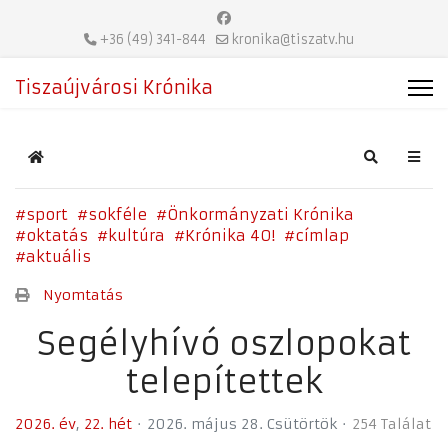
+36 (49) 341-844
kronika@tiszatv.hu
Tiszaújvárosi Krónika
Home
Search
sport
sokféle
Önkormányzati Krónika
oktatás
kultúra
Krónika 40!
címlap
aktuális
Nyomtatás
Segélyhívó oszlopokat
telepítettek
2026. év
22. hét
2026. május 28. Csütörtök
254 Találat