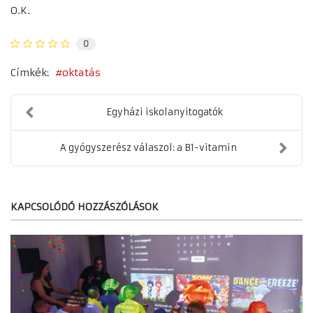
O.K.
0
Címkék:
oktatás
Egyházi iskolanyitogatók
A gyógyszerész válaszol: a B1-vitamin
KAPCSOLÓDÓ HOZZÁSZÓLÁSOK