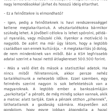
nagy lemondásokkal járhat és hosszú ideig eltarthat.
- Ez a felnőttekre is elmondható?
- Igen, pedig a felnőtteknek is havi rendszerességgel
kellene megtakarítaniuk. A vésztartalékokra bármikor
szükség lehet. A jövőbeli célokra is lehet spórolni, példá-
ul nyaralás, vagy műszaki cikk. Ilyenkor a motiváció is
nagyobb. De azért ma már úgy látom, hogy a legtöbb
családban van ennek kultúrája. - A megtakarítás jó dolog,
de nem mindenkinek van miből. Bár a KSH legfrissebb
adatai szerint a hazai nettó átlagkereset 500.500 forint.
- Más a való élet és mások a statisztikai adatok. Ha
nincs miből félretennünk, akkor persze nehéz
tartalékolnunk a nehezebb időkre. Ezzel szemben, egy
felmérés szerint nagyon is sok befektetésük van a
magyaroknak. A legtöbb ember a bankszámláján
„parkoltatja" a pénzét, de még mindig sokan vannak, akik
a matrac alatt tartják. Ezek a pénzek otthon „pihennek",
láthatatlanok a gazdaság számára. Alapvetően azt
gondolom, hogy egyre jobban átgondolja a hazai