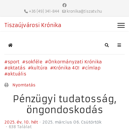
+36 (49) 341-844
kronika@tiszatv.hu
Tiszaújvárosi Krónika
Home
Search
sport
sokféle
Önkormányzati Krónika
oktatás
kultúra
Krónika 40!
címlap
aktuális
Nyomtatás
Pénzügyi tudatosság,
öngondoskodás
2025. év
10. hét
2025. március 06. Csütörtök
638 Találat