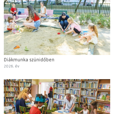
Diákmunka szünidőben
2026. év