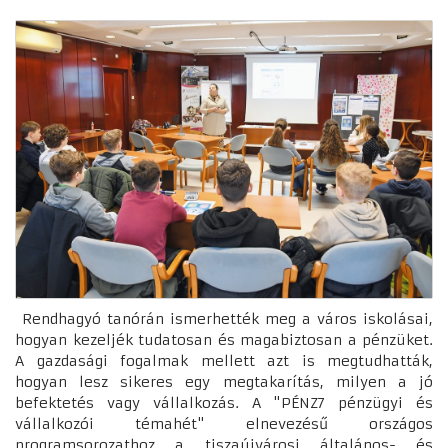
Rendhagyó tanórán ismerhették meg a város iskolásai,
hogyan kezeljék tudatosan és magabiztosan a pénzüket.
A gazdasági fogalmak mellett azt is megtudhatták,
hogyan lesz sikeres egy megtakarítás, milyen a jó
befektetés vagy vállalkozás. A "PÉNZ7 pénzügyi és
vállalkozói témahét" elnevezésű országos
programsorozathoz a tiszaújvárosi általános- és