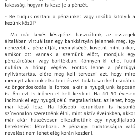
lakosság, hogyan is kezelje a pénzét.
- Be tudjuk osztani a pénzünket vagy inkább kifolyik a
kezünk közül?
- Ma már kevés készpénzt használunk, az összegek
általában virtuálisan egy bankkártyán jelennek meg. Így
nehezebb a pénz útját, mennyiségét követni, mint akkor,
amikor ott vannak a szemünk előtt, mondjuk egy
pénztárcában vagy borítékban. Könnyen ki lehet futni
nullára a hónap végére. Fontos lenne a pénzügyi
nyilvántartás, előre meg kell tervezni azt, hogy mire
mennyit akarunk elkölteni és ezt tudatosan kell csinálni.
Az öngondoskodás is fontos, akár a nyugdíjunk kapcsán
is. Ám ezt is időben el kell kezdeni. Ha 40-50 évesen
indítunk el egy nyugdíjcélú megtakarítást, az lehet, hogy
már késő lesz. Ha idősebb korunkban is hasonló
színvonalon szeretnénk élni, mint aktív éveinkben, akkor
már akár húszévesen elkezdhetünk egy nyugdíjalapú
befektetést létrehozni. A pénzügyi tudatosságra való
nevelést nem lehet elég korán kezdeni.