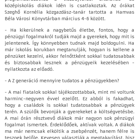
középiskolás diákok idén is csatlakoztak. Az órákat
Szeghő Kornélia közgazdász-tanár tartotta a Hamvas
Béla Városi Könyvtárban március 4-6 között.
- Ha kikerülnek a nagybetűs életbe, fontos, hogy a
pénzügyi fogalmakról tudják majd a gyerekek, hogy mit is
jelentenek. Így könnyebben tudnak majd boldogulni. Ha
már iskolás korukban megtanulják, hogyan is kellene a
pénzüket kezelni, akkor felnőttként sokkal tudatosabbak
és biztosabbak lesznek a pénzügyeik kezelésében -
nyilatkozta az előadó.
- A Z generáció mennyire tudatos a pénzügyekben?
- A mai fiatalok sokkal tájékozottabbak, mint mi voltunk
harminc-negyven évvel ezelőtt. Ez abból is fakadhat,
hogy a családok is sokkal tudatosabbak a pénzügyek
terén. A szülők bevonják a gyerekeket a költségvetésbe.
A mai órán résztvevő diákok már nagyon sok pénzügyi
fogalmat ismertek. Érdeklődőek, aktívak voltak. A diákok
ma már nemcsak elköltik a zsebpénzét, hanem félre is
tesznek belőle. Kevesen választják a megtakarítást, hisz