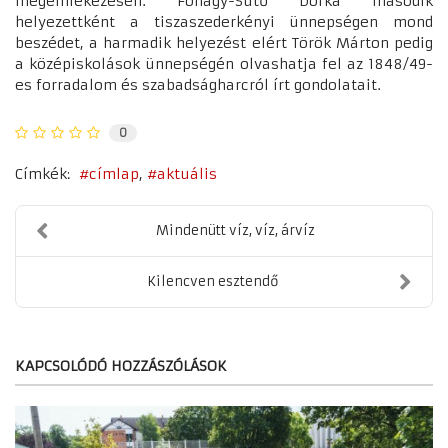
megemlékezésen. Fónagy-Sütő Dorka második
helyezettként a tiszaszederkényi ünnepségen mond
beszédet, a harmadik helyezést elért Török Márton pedig
a középiskolások ünnepségén olvashatja fel az 1848/49-
es forradalom és szabadságharcról írt gondolatait.
0
Címkék:
címlap
aktuális
Mindenütt víz, víz, árvíz
Kilencven esztendő
KAPCSOLÓDÓ HOZZÁSZÓLÁSOK