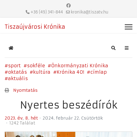
+36 (49) 341-844
kronika@tiszatv.hu
Tiszaújvárosi Krónika
Home
Search
sport
sokféle
Önkormányzati Krónika
oktatás
kultúra
Krónika 40!
címlap
aktuális
Nyomtatás
Nyertes beszédírók
2023. év
8. hét
2024. február 22. Csütörtök
1242 Találat