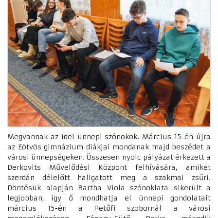
Megvannak az idei ünnepi szónokok. Március 15-én újra
az Eötvös gimnázium diákjai mondanak majd beszédet a
városi ünnepségeken. Összesen nyolc pályázat érkezett a
Derkovits Művelődési Központ felhívására, amiket
szerdán délelőtt hallgatott meg a szakmai zsűri.
Döntésük alapján Bartha Viola szónoklata sikerült a
legjobban, így ő mondhatja el ünnepi gondolatait
március 15-én a Petőfi szobornál a városi