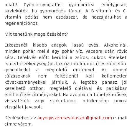
miatt! Gyomornyugtatás: gyömbértea émelygésre,
savlekötők, ha gyomorégés társul. A B-vitamin és C-
vitamin pótlás nem csodaszer, de hozzájárulhat a
regenerációhoz.
Mit tehetünk megelőzésként?
Étkezésnél: kisebb adagok, lassú evés. Alkoholnál:
minden pohár mellé egy pohár víz. Vacsora után rövid
séta. Lefekvés előtt kerülni a zsíros, cukros ételeket.
Ismert érzékenység (pl. laktóz-intolerancia) esetén előre
gondolkodni a megfelelő enzimmel. Az ünnepi
túlzásoknak nem feltétlenül kell kellemetlen
következményekkel járniuk. A legtöbb panasz jól
kezelhető otthon, megfelelő diétával és patikában
elérhető készítményekkel. Ha azonban a tünetek erősek,
visszatérők vagy szokatlanok, mindenképp orvosi
vizsgálat javasolt.
Kérdéseiket az
agyogyszereszvalaszol@gmail.com
e-mail
címre várom.