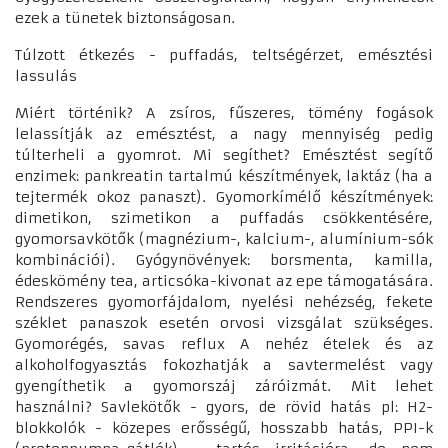
ezek a tünetek biztonságosan.
Túlzott étkezés - puffadás, teltségérzet, emésztési
lassulás
Miért történik? A zsíros, fűszeres, tömény fogások
lelassítják az emésztést, a nagy mennyiség pedig
túlterheli a gyomrot. Mi segíthet? Emésztést segítő
enzimek: pankreatin tartalmú készítmények, laktáz (ha a
tejtermék okoz panaszt). Gyomorkímélő készítmények:
dimetikon, szimetikon a puffadás csökkentésére,
gyomorsavkötők (magnézium-, kalcium-, alumínium-sók
kombinációi). Gyógynövények: borsmenta, kamilla,
édeskömény tea, articsóka-kivonat az epe támogatására.
Rendszeres gyomorfájdalom, nyelési nehézség, fekete
széklet panaszok esetén orvosi vizsgálat szükséges.
Gyomorégés, savas reflux A nehéz ételek és az
alkoholfogyasztás fokozhatják a savtermelést vagy
gyengíthetik a gyomorszáj záróizmát. Mit lehet
használni? Savlekötők - gyors, de rövid hatás pl: H2-
blokkolók - közepes erősségű, hosszabb hatás, PPI-k