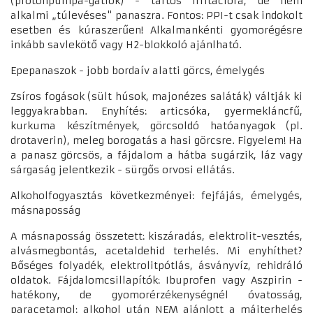
(protonpumpa-gátlók) - tartós irritációra, de nem
alkalmi „túlevéses" panaszra. Fontos: PPI-t csak indokolt
esetben és kúraszerűen! Alkalmankénti gyomorégésre
inkább savlekötő vagy H2-blokkoló ajánlható.
Epepanaszok - jobb bordaív alatti görcs, émelygés
Zsíros fogások (sült húsok, majonézes saláták) váltják ki
leggyakrabban. Enyhítés: articsóka, gyermekláncfű,
kurkuma készítmények, görcsoldó hatóanyagok (pl.
drotaverin), meleg borogatás a hasi görcsre. Figyelem! Ha
a panasz görcsös, a fájdalom a hátba sugárzik, láz vagy
sárgaság jelentkezik - sürgős orvosi ellátás.
Alkoholfogyasztás következményei: fejfájás, émelygés,
másnaposság
A másnaposság összetett: kiszáradás, elektrolit-vesztés,
alvásmegbontás, acetaldehid terhelés. Mi enyhíthet?
Bőséges folyadék, elektrolitpótlás, ásványvíz, rehidráló
oldatok. Fájdalomcsillapítók: Ibuprofen vagy Aszpirin -
hatékony, de gyomorérzékenységnél óvatosság,
paracetamol: alkohol után NEM ajánlott a májterhelés