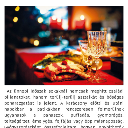
Az ünnepi időszak sokaknál nemcsak meghitt családi
pillanatokat, hanem terülj-terülj asztalkát és bőséges
poharazgatást is jelent. A karácsony előtti és utáni
napokban a patikákban rendszeresen felmerülnek
ugyanazok a panaszok: puffadás, gyomorégés,
teltségérzet, émelygés, fejfájás vagy épp másnaposság.
Gyógyszerészként összefoglaltam, hogyan enyhíthetők