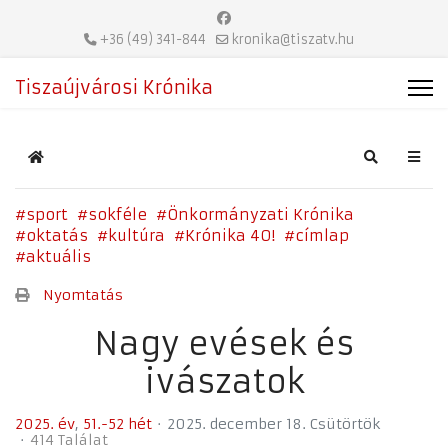
+36 (49) 341-844
kronika@tiszatv.hu
Tiszaújvárosi Krónika
Home
Search
sport
sokféle
Önkormányzati Krónika
oktatás
kultúra
Krónika 40!
címlap
aktuális
Nyomtatás
Nagy evések és
ivászatok
2025. év
51.-52 hét
2025. december 18. Csütörtök
414 Találat