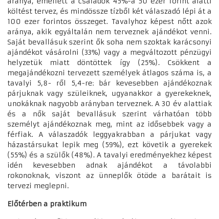
aránya, emellett a családok 45%-a 50 ezer forint alatti
költést tervez, és mindössze tízből két válaszadó lépi át a
100 ezer forintos összeget. Tavalyhoz képest nőtt azok
aránya, akik egyáltalán nem terveznek ajándékot venni.
Saját bevallásuk szerint ők soha nem szoktak karácsonyi
ajándékot vásárolni (33%) vagy a megváltozott pénzügyi
helyzetük miatt döntöttek így (25%). Csökkent a
megajándékozni tervezett személyek átlagos száma is, a
tavalyi 5,8- ről 5,4-re: bár kevesebben ajándékoznak
párjuknak vagy szüleiknek, ugyanakkor a gyerekeknek,
unokáknak nagyobb arányban terveznek. A 30 év alattiak
és a nők saját bevallásuk szerint várhatóan több
személyt ajándékoznak meg, mint az idősebbek vagy a
férfiak. A válaszadók leggyakrabban a párjukat vagy
házastársukat lepik meg (59%), ezt követik a gyerekek
(55%) és a szülők (48%). A tavalyi eredményekhez képest
idén kevesebben adnak ajándékot a távolabbi
rokonoknak, viszont az ünneplők ötöde a barátait is
tervezi meglepni.
Előtérben a praktikum