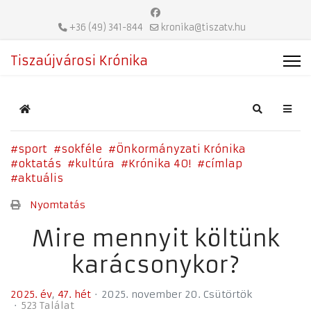
+36 (49) 341-844
kronika@tiszatv.hu
Tiszaújvárosi Krónika
Home
Search
sport
sokféle
Önkormányzati Krónika
oktatás
kultúra
Krónika 40!
címlap
aktuális
Nyomtatás
Mire mennyit költünk
karácsonykor?
2025. év
47. hét
2025. november 20. Csütörtök
523 Találat