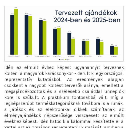
Idén az elmúlt évhez képest ugyanannyit terveznek
költeni a magyarok karácsonykor - derült ki egy országos,
reprezentatív kutatásból. Az eredmények alapján
csökkent a nagyobb költést tervezők aránya, emellett a
megajándékozottak és a szélesebb családdal ünneplők
köre is szűkült. A praktikum fontosabbá vált, míg a
legnépszerűbb termékkategóriáknak továbbra is a ruhák,
a játékok és az elektronikai cikkek számítanak, az
élményajándékok népszerűsége visszaesett az elmúlt
évekhez képest. Idén hatodik alkalommal készítette el a
Yettel azt az országos reprezentatív kutatását, amiben a