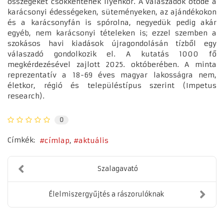
összegeket csökkentenék ilyenkor. A válaszadók ötöde a
karácsonyi édességeken, süteményeken, az ajándékokon
és a karácsonyfán is spórolna, negyedük pedig akár
egyéb, nem karácsonyi tételeken is; ezzel szemben a
szokásos havi kiadások újragondolásán tízből egy
válaszadó gondolkozik el. A kutatás 1000 fő
megkérdezésével zajlott 2025. októberében. A minta
reprezentatív a 18-69 éves magyar lakosságra nem,
életkor, régió és településtípus szerint (Impetus
research).
0
Címkék:
címlap
aktuális
Szalagavató
Élelmiszergyűjtés a rászorulóknak