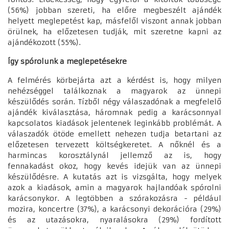
(56%) jobban szereti, ha előre megbeszélt ajándék
helyett meglepetést kap, másfelől viszont annak jobban
örülnek, ha előzetesen tudják, mit szeretne kapni az
ajándékozott (55%).
Így spórolunk a meglepetésekre
A felmérés körbejárta azt a kérdést is, hogy milyen
nehézséggel találkoznak a magyarok az ünnepi
készülődés során. Tízből négy válaszadónak a megfelelő
ajándék kiválasztása, háromnak pedig a karácsonnyal
kapcsolatos kiadások jelentenek leginkább problémát. A
válaszadók ötöde emellett nehezen tudja betartani az
előzetesen tervezett költségkeretet. A nőknél és a
harmincas korosztálynál jellemző az is, hogy
fennakadást okoz, hogy kevés idejük van az ünnepi
készülődésre. A kutatás azt is vizsgálta, hogy melyek
azok a kiadások, amin a magyarok hajlandóak spórolni
karácsonykor. A legtöbben a szórakozásra - például
mozira, koncertre (37%), a karácsonyi dekorációra (29%)
és az utazásokra, nyaralásokra (29%) fordított