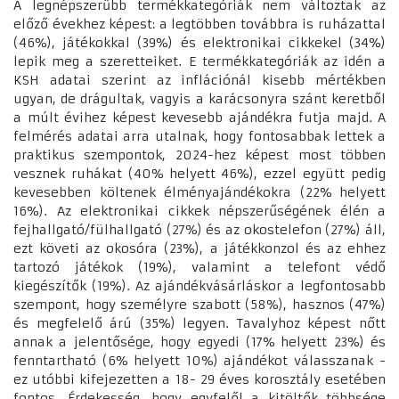
A legnépszerűbb termékkategóriák nem változtak az
előző évekhez képest: a legtöbben továbbra is ruházattal
(46%), játékokkal (39%) és elektronikai cikkekel (34%)
lepik meg a szeretteiket. E termékkategóriák az idén a
KSH adatai szerint az inflációnál kisebb mértékben
ugyan, de drágultak, vagyis a karácsonyra szánt keretből
a múlt évihez képest kevesebb ajándékra futja majd. A
felmérés adatai arra utalnak, hogy fontosabbak lettek a
praktikus szempontok, 2024-hez képest most többen
vesznek ruhákat (40% helyett 46%), ezzel együtt pedig
kevesebben költenek élményajándékokra (22% helyett
16%). Az elektronikai cikkek népszerűségének élén a
fejhallgató/fülhallgató (27%) és az okostelefon (27%) áll,
ezt követi az okosóra (23%), a játékkonzol és az ehhez
tartozó játékok (19%), valamint a telefont védő
kiegészítők (19%). Az ajándékvásárláskor a legfontosabb
szempont, hogy személyre szabott (58%), hasznos (47%)
és megfelelő árú (35%) legyen. Tavalyhoz képest nőtt
annak a jelentősége, hogy egyedi (17% helyett 23%) és
fenntartható (6% helyett 10%) ajándékot válasszanak -
ez utóbbi kifejezetten a 18- 29 éves korosztály esetében
fontos. Érdekesség, hogy egyfelől a kitöltők többsége