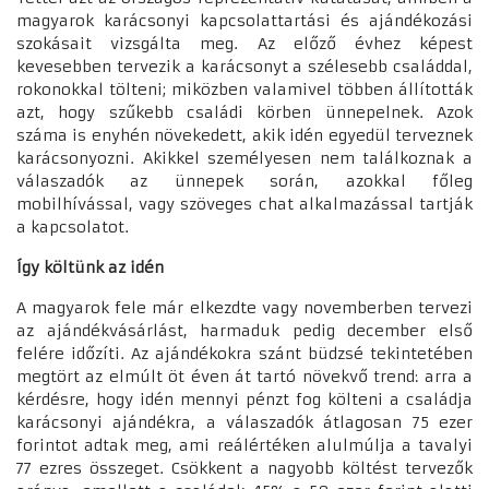
magyarok karácsonyi kapcsolattartási és ajándékozási
szokásait vizsgálta meg. Az előző évhez képest
kevesebben tervezik a karácsonyt a szélesebb családdal,
rokonokkal tölteni; miközben valamivel többen állították
azt, hogy szűkebb családi körben ünnepelnek. Azok
száma is enyhén növekedett, akik idén egyedül terveznek
karácsonyozni. Akikkel személyesen nem találkoznak a
válaszadók az ünnepek során, azokkal főleg
mobilhívással, vagy szöveges chat alkalmazással tartják
a kapcsolatot.
Így költünk az idén
A magyarok fele már elkezdte vagy novemberben tervezi
az ajándékvásárlást, harmaduk pedig december első
felére időzíti. Az ajándékokra szánt büdzsé tekintetében
megtört az elmúlt öt éven át tartó növekvő trend: arra a
kérdésre, hogy idén mennyi pénzt fog költeni a családja
karácsonyi ajándékra, a válaszadók átlagosan 75 ezer
forintot adtak meg, ami reálértéken alulmúlja a tavalyi
77 ezres összeget. Csökkent a nagyobb költést tervezők