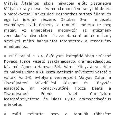
Mátyás Általános Iskola névadója előtt tisztelegve
Mátyás király mese- és mondamondó versenyt hirdetett
a Mezőkövesdi Tankerületi Központhoz tartozó állami és
egyházi iskolák részére. Október 2-án rendezett
eseményen 12 intézmény 33 tanulója mérettette meg
magát. Az ünnepélyes megnyitón az intézmény
zeneiskolás növendékei és zenetanárai adtak műsort,
amellyel méltó hangulatot teremtettek a rendezvény
elindításhoz.
A zsűri tagjai a 3-4. évfolyam kategóriájában Szűcsné
Kovács Tünde vezető szaktanácsadó, drámapedagógus,
Kázsmér Ágnes a Hamvas Béla Városi Könyvtár vezetője
és Mátyás Edina a Kulissza Játékszín művészeti vezetője
voltak. Az 5-6. évfolyam versenyzőit Mátyás Zoltán a
Tiszaújvárosi Művelődési Központ és Könyvtár
igazgatója, dr. Fónagy-Sütőné Hocza Beáta a
Tiszaújvárosi Eötvös József Gimnázium
igazgatóhelyettese és Olasz Gyula drámapedagógus
értékelte.
A zsűri méltatta, hogy a tanulók többsége