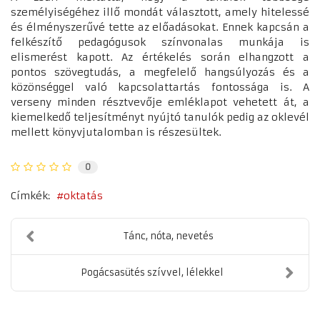
személyiségéhez illő mondát választott, amely hitelessé
és élményszerűvé tette az előadásokat. Ennek kapcsán a
felkészítő pedagógusok színvonalas munkája is
elismerést kapott. Az értékelés során elhangzott a
pontos szövegtudás, a megfelelő hangsúlyozás és a
közönséggel való kapcsolattartás fontossága is. A
verseny minden résztvevője emléklapot vehetett át, a
kiemelkedő teljesítményt nyújtó tanulók pedig az oklevél
mellett könyvjutalomban is részesültek.
0
Címkék:
oktatás
Tánc, nóta, nevetés
Pogácsasütés szívvel, lélekkel