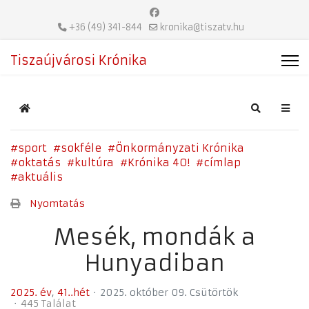
+36 (49) 341-844
kronika@tiszatv.hu
Tiszaújvárosi Krónika
Home
Search
sport
sokféle
Önkormányzati Krónika
oktatás
kultúra
Krónika 40!
címlap
aktuális
Nyomtatás
Mesék, mondák a
Hunyadiban
2025. év
41..hét
2025. október 09. Csütörtök
445 Találat