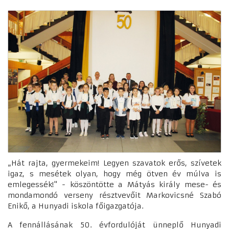
„Hát rajta, gyermekeim! Legyen szavatok erős, szívetek
igaz, s mesétek olyan, hogy még ötven év múlva is
emlegessék!" - köszöntötte a Mátyás király mese- és
mondamondó verseny résztvevőit Markovicsné Szabó
Enikő, a Hunyadi iskola főigazgatója.
A fennállásának 50. évfordulóját ünneplő Hunyadi