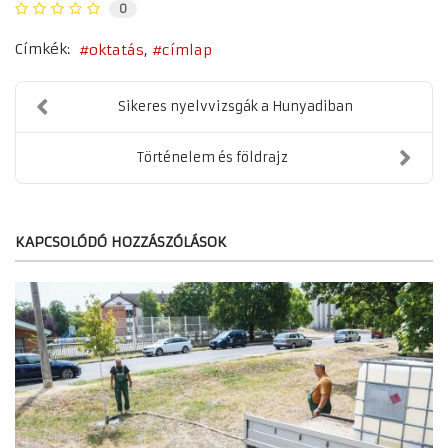
0
Címkék:
oktatás
címlap
Sikeres nyelvvizsgák a Hunyadiban
Történelem és földrajz
KAPCSOLÓDÓ HOZZÁSZÓLÁSOK