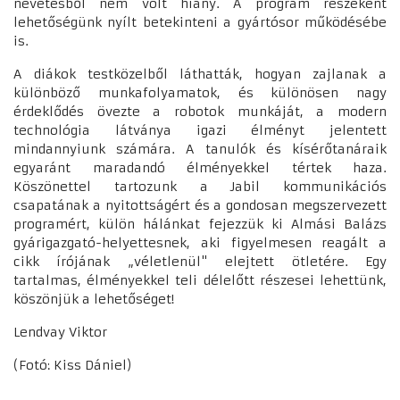
nevetésből nem volt hiány. A program részeként
lehetőségünk nyílt betekinteni a gyártósor működésébe
is.
A diákok testközelből láthatták, hogyan zajlanak a
különböző munkafolyamatok, és különösen nagy
érdeklődés övezte a robotok munkáját, a modern
technológia látványa igazi élményt jelentett
mindannyiunk számára. A tanulók és kísérőtanáraik
egyaránt maradandó élményekkel tértek haza.
Köszönettel tartozunk a Jabil kommunikációs
csapatának a nyitottságért és a gondosan megszervezett
programért, külön hálánkat fejezzük ki Almási Balázs
gyárigazgató-helyettesnek, aki figyelmesen reagált a
cikk írójának „véletlenül" elejtett ötletére. Egy
tartalmas, élményekkel teli délelőtt részesei lehettünk,
köszönjük a lehetőséget!
Lendvay Viktor
(Fotó: Kiss Dániel)