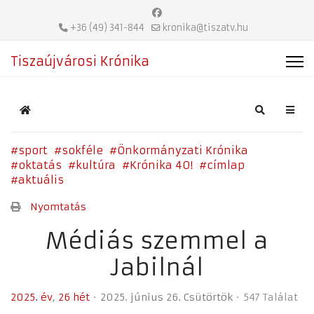
+36 (49) 341-844
kronika@tiszatv.hu
Tiszaújvárosi Krónika
Home
Search
sport
sokféle
Önkormányzati Krónika
oktatás
kultúra
Krónika 40!
címlap
aktuális
Nyomtatás
Médiás szemmel a
Jabilnál
2025. év
26 hét
2025. június 26. Csütörtök
547 Találat