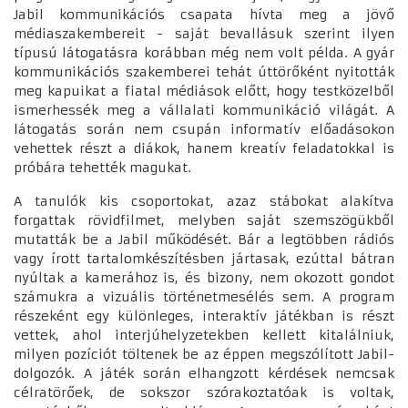
Jabil kommunikációs csapata hívta meg a jövő
médiaszakembereit - saját bevallásuk szerint ilyen
típusú látogatásra korábban még nem volt példa. A gyár
kommunikációs szakemberei tehát úttörőként nyitották
meg kapuikat a fiatal médiások előtt, hogy testközelből
ismerhessék meg a vállalati kommunikáció világát. A
látogatás során nem csupán informatív előadásokon
vehettek részt a diákok, hanem kreatív feladatokkal is
próbára tehették magukat.
A tanulók kis csoportokat, azaz stábokat alakítva
forgattak rövidfilmet, melyben saját szemszögükből
mutatták be a Jabil működését. Bár a legtöbben rádiós
vagy írott tartalomkészítésben jártasak, ezúttal bátran
nyúltak a kamerához is, és bizony, nem okozott gondot
számukra a vizuális történetmesélés sem. A program
részeként egy különleges, interaktív játékban is részt
vettek, ahol interjúhelyzetekben kellett kitalálniuk,
milyen pozíciót töltenek be az éppen megszólított Jabil-
dolgozók. A játék során elhangzott kérdések nemcsak
célratörőek, de sokszor szórakoztatóak is voltak,