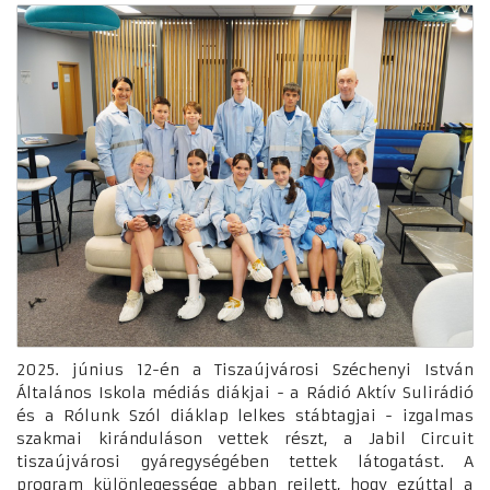
2025. június 12-én a Tiszaújvárosi Széchenyi István
Általános Iskola médiás diákjai - a Rádió Aktív Sulirádió
és a Rólunk Szól diáklap lelkes stábtagjai - izgalmas
szakmai kiránduláson vettek részt, a Jabil Circuit
tiszaújvárosi gyáregységében tettek látogatást. A
program különlegessége abban rejlett, hogy ezúttal a