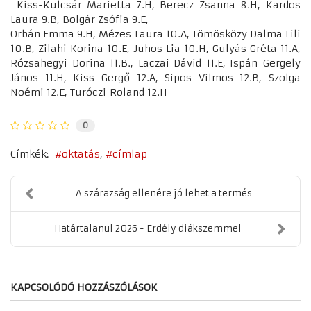
Kiss-Kulcsár Marietta 7.H, Berecz Zsanna 8.H, Kardos
Laura 9.B, Bolgár Zsófia 9.E,
Orbán Emma 9.H, Mézes Laura 10.A, Tömösközy Dalma Lili
10.B, Zilahi Korina 10.E, Juhos Lia 10.H, Gulyás Gréta 11.A,
Rózsahegyi Dorina 11.B., Laczai Dávid 11.E, Ispán Gergely
János 11.H, Kiss Gergő 12.A, Sipos Vilmos 12.B, Szolga
Noémi 12.E, Turóczi Roland 12.H
0
Címkék:
oktatás
címlap
A szárazság ellenére jó lehet a termés
Határtalanul 2026 - Erdély diákszemmel
KAPCSOLÓDÓ HOZZÁSZÓLÁSOK