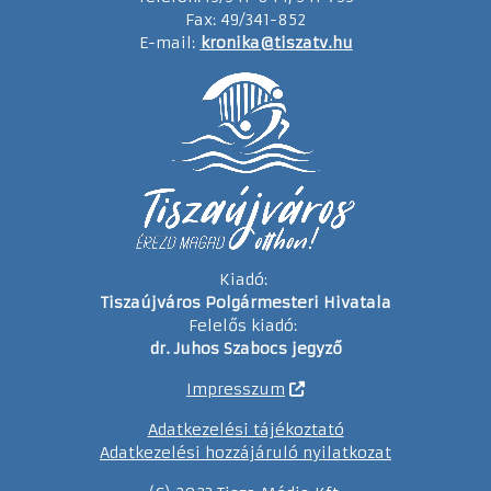
Fax: 49/341-852
E-mail:
kronika@tiszatv.hu
Kiadó:
Tiszaújváros Polgármesteri Hivatala
Felelős kiadó:
dr. Juhos Szabocs jegyző
Impresszum
Adatkezelési tájékoztató
Adatkezelési hozzájáruló nyilatkozat