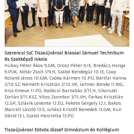
Szerencsi SzC Tiszaújvárosi Brassai Sámuel Technikum
és Szakképző Iskola
Hubay Péter Ákos 9.GM, Orosz Péter 9.IE, Bredács Hanga
9.PÜK, Nótár Zsolt 1/9.H, Szabó Bendegúz 10.IE, Czap
Roland János 10.GM, Csóka Kármen 10.PÜ, Bártfai Hanna
2/10.SZ, Németh Krisztián 2/10.VK, Leitner Bende 11.MG,
Kiss Emese 11.PÜ, Radácsi Barnabás 3/11.H, Sikorszki
Dorián 3/11.KSZ, Vitos Zsombor 3/11.VH, Farkas Krisztián
12.GP, Szlávik Levente 12.EÜ, Fekete Gergely 12.I, Bakos
Marcell László 13.E, Juhász Kristóf Benedek 13.GM, Kun
Dávid 13.I, Szabó Henrietta 13.PÜ
Tiszaújvárosi Eötvös József Gimnázium és Kollégium