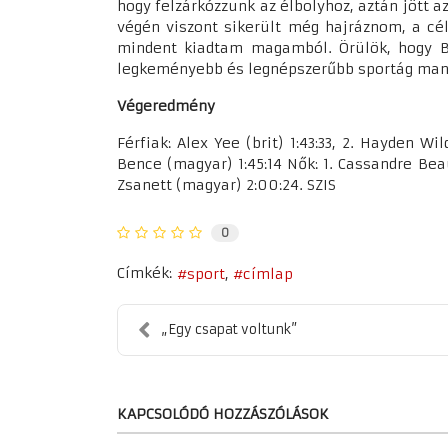
hogy felzárkózzunk az élbolyhoz, aztán jött a
végén viszont sikerült még hajráznom, a c
mindent kiadtam magamból. Örülök, hogy Bi
legkeményebb és legnépszerűbb sportág man
Végeredmény
Férfiak: Alex Yee (brit) 1:43:33, 2. Hayden Wi
Bence (magyar) 1:45:14 Nők: 1. Cassandre Beaug
Zsanett (magyar) 2:00:24. SZIS
0
Címkék:
sport
címlap
„Egy csapat voltunk”
KAPCSOLÓDÓ HOZZÁSZÓLÁSOK