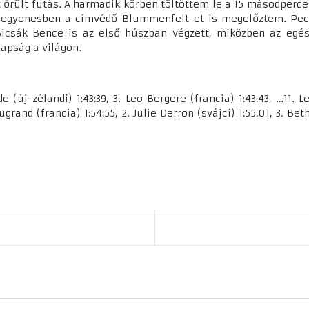
z őrült futás. A harmadik körben töltöttem le a 15 másodperce
élegyenesben a címvédő Blummenfelt-et is megelőztem. Pec
csák Bence is az első húszban végzett, miközben az egész
apság a világon.
lde (új-zélandi) 1:43:39, 3. Leo Bergere (francia) 1:43:43, …11
rand (francia) 1:54:55, 2. Julie Derron (svájci) 1:55:01, 3. Bet