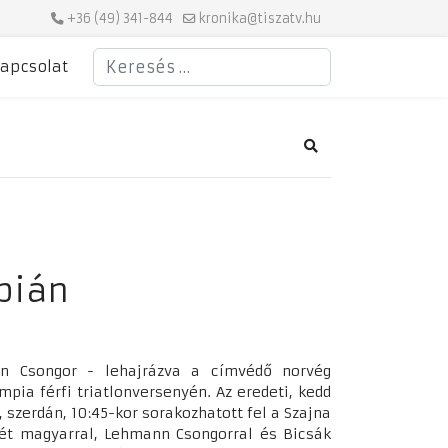
+36 (49) 341-844
kronika@tiszatv.hu
Keresés
apcsolat
Search
pián
ann Csongor - lehajrázva a címvédő norvég
mpia férfi triatlonversenyén. Az eredeti, kedd
, szerdán, 10:45-kor sorakozhatott fel a Szajna
 két magyarral, Lehmann Csongorral és Bicsák