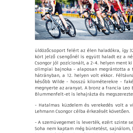
üldözőcsoport felért az élen haladókra, így 3
kört jelző csengőnél is együtt haladt ez a 
Csongor jól pozícionált, a 2-4. helyen ment k
olimpiai bajnoka - alaposan megrántotta a 
hátrányban, a 12. helyen volt ekkor. Féltá
később Wilde - hosszú kilométerekre - faké
megnyerte az aranyat. A bronz a francia Leo
Blummenfelt-et is lehajrázta és megszerezte a
- Hatalmas küzdelem és verekedés volt a v
Lehmann Csongor célba érkezését követően.
- A szemüvegemet is leverték, ezért szinte s
Soha nem kaptam még büntetést, sajnálom, ho