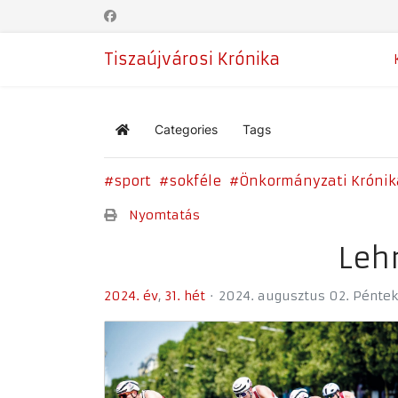
Tiszaújvárosi Krónika
Categories
Tags
Home
sport
sokféle
Önkormányzati Krónik
Nyomtatás
Leh
2024. év
31. hét
2024. augusztus 02. Péntek