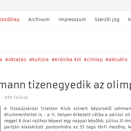
Kezdőlap
Archivum
Impresszum
Szerzői jog
K
a
oktatás
kultúra
Krónika 40!
címlap
aktuális
mann tizenegyedik az olim
869 Találat
A Tiszaújvárosi Triatlon Klub színeit képviselő Lehm
Blummenfeltet is - a 11. helyen érkezett célba a párizsi oli
reggel 8 órai rajthoz képest egy nappal később, július 31-én
partján kialakított pontonhídra az 55 tagú férfi mezőny,