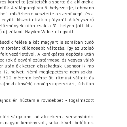
s körrel teljesítették a sportolók, akiknek a
niük. A világranglista 6. helyezettje, Lehmann
sbe", miközben elvesztette a szemüvegét és a
 együtt kiszorították a pályáról. A kényszerű
előzmények után csak a 31. helyen jött ki a
ő új-zélandi Hayden Wilde-el együtt.
ásodik felére a két magyart is soraiban tudó
nem történt különösebb változás, így az utolsó
felt vezérletével. A kerékpáros depózás után
sleg Tokió egyéni ezüstérmese, és vegyes váltó
r után ők ketten elszakadtak, Csongor 17 mp
 a 12. helyet. Némi meglepetésre nem sokkal
ó 500 méteren beérte őt, ritmust váltott és
ajnoki címvédő norvég szupersztárt, Kristian
ajnos én húztam a rövidebbet - fogalmazott
amiért sárgalapot adtak nekem a versenybírók.
s nagyon kemény volt, sokat kivett belőlünk,