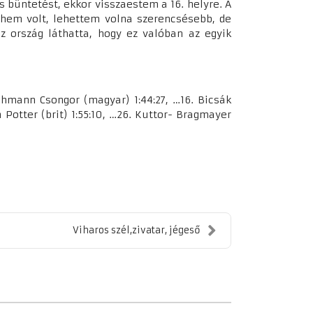
s büntetést, ekkor visszaestem a 16. helyre. A
hem volt, lehettem volna szerencsésebb, de
 ország láthatta, hogy ez valóban az egyik
. Lehmann Csongor (magyar) 1:44:27, …16. Bicsák
h Potter (brit) 1:55:10, …26. Kuttor- Bragmayer
Viharos szél,zivatar, jégeső