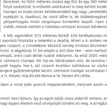
Bencével. Az 1500 méteres úszást egy 910 és egy 590 métere
folyó szokottnál is erősebb sodrásával is meg kellett küzde
Csongor az úszás során belekeveredett egy nagy „verekedé
sapkáját is, ráadásul, ha rövid időre is, de többedmagával
pályaelhagyás miatt sárgalapos büntetést kapott. Ilyen 
vízből, mások mellett a Tokióban olimpiai bronzot kiérdeml
A hét, egyenként 5715 méteres körből álló kerékpározás m
2 sportoló folytatta a tekerést a depóig. Mivel a 6. körben 
népes csoport, a címvédésre készülő norvég Kristian Blummen
i futni. A négykörös 10 km elején a brit Alex Yee - nem melle
tempót, amit csak Wilde tudott lekövetni. Az első 2500 méte
vnál Lehmann Csongor 40 mp-es hátrányban volt, de tartotta
pnél hagyta Yee-t, aki viszont kiválóan taktikázva az utols
 Bergere gyűjteményébe került. Lehmann Csongor az olimpiai b
 11. helyet, míg Bicsák Bence a 16. helyen ért célba.
ízben a mind jobb pozíció megszerzéséért, melynek során s
emmit nem láttam, így az egyik bóját rossz oldalról vettem, 
gy éppen életem első olimpiáján történt ez meg. A bringázá