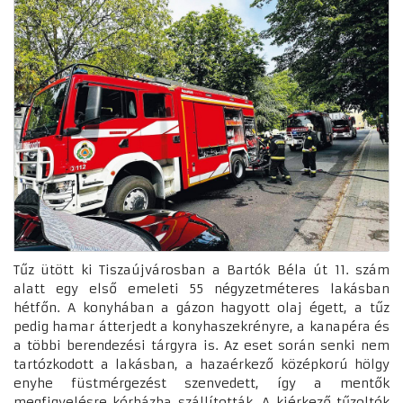
Tűz ütött ki Tiszaújvárosban a Bartók Béla út 11. szám
alatt egy első emeleti 55 négyzetméteres lakásban
hétfőn. A konyhában a gázon hagyott olaj égett, a tűz
pedig hamar átterjedt a konyhaszekrényre, a kanapéra és
a többi berendezési tárgyra is. Az eset során senki nem
tartózkodott a lakásban, a hazaérkező középkorú hölgy
enyhe füstmérgezést szenvedett, így a mentők
megfigyelésre kórházba szállították. A kiérkező tűzoltók