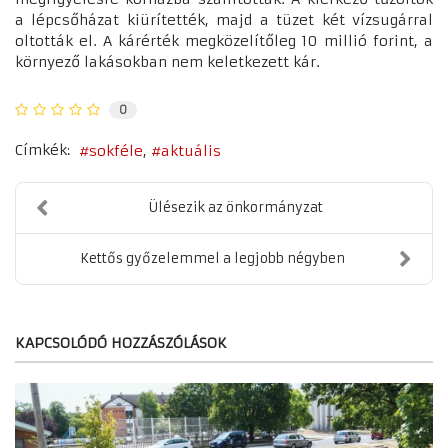
a lépcsőházat kiürítették, majd a tüzet két vízsugárral
oltották el. A kárérték megközelítőleg 10 millió forint, a
környező lakásokban nem keletkezett kár.
0
Címkék:
sokféle
aktuális
Ülésezik az önkormányzat
Kettős győzelemmel a legjobb négyben
KAPCSOLÓDÓ HOZZÁSZÓLÁSOK