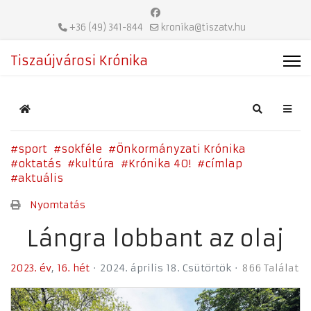
+36 (49) 341-844
kronika@tiszatv.hu
Tiszaújvárosi Krónika
Home
Search
sport
sokféle
Önkormányzati Krónika
oktatás
kultúra
Krónika 40!
címlap
aktuális
Nyomtatás
Lángra lobbant az olaj
2023. év
16. hét
2024. április 18. Csütörtök
866 Találat