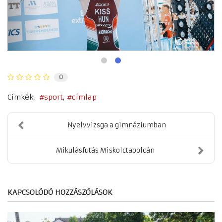
0
Címkék:
sport
címlap
Nyelvvizsga a gimnáziumban
Mikulásfutás Miskolctapolcán
KAPCSOLÓDÓ HOZZÁSZÓLÁSOK