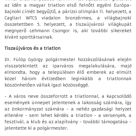
az idén a magyar triatlon első felnőtt egyéni Európa-
bajnoki címét begyűjtő, a párizsi olimpián 11. helyezett, a
Cagliari WTCS viadalon bronzérmes, a világbajnoki
összetettben 5. helyezett, a tiszaújvárosi világkupát
megnyerő Lehmann Csongor is, aki további sikereket
kívánt sporttársainak.
Tiszaújváros és a triatlon
Dr. Fülöp György polgármester hozzászólásának elején
visszatekintett az iparváros megalakulására, majd
elmondta, hogy a településen élő emberek az elmúlt
közel három évtizedben leginkább a triatlonnak
köszönhetően váltak igazi közösséggé.
- A város neve összeforrott a triatlonnal, a kapcsolódó
események ünnepet jelentenek a lakosság számára, így
az önkormányzat számára - a nehéz gazdasági helyzet
ellenére - sem lehet kérdés a triatlon - a versenyek, a
fesztivál, a klub és az alapítvány - további támogatása -
jelentette ki a polgármester.