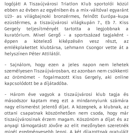
logóját! A Tiszaújvárosi Triatlon Klub sportolói közül
ebben az évben az egyéniben és a mix-váltóval egyaránt
U23- as világbajnoki bronzérmes, felnőtt Európa-kupa
ezüstérmes, a tiszaújvárosi világkupán 7., Eb 7. Kiss
Gergely teljesítményét tartotta a legjobbnak a
kuratórium. Mivel Gergő - a sportszázad tagjaként -
éppen a kötelező kiképzésén vesz részt, az
emlékplakettet klubtársa, Lehmann Csongor vette át a
helyszínen Péter Attilától.
- Sajnálom, hogy ezen a jeles napon nem lehetek
személyesen Tiszaújvárosban, ez azonban nem csökkenti
az örömömet - fogalmazott Kiss Gergely, aki online
kapcsolódott be a díjátadóba.
- Három éve vagyok a tiszaújvárosi klub tagja és
másodszor kaptam meg ezt a mindannyiunk számára
nagy elismerést jelentő díjat. A közegnek, a klubnak, az
ottani csapatnak köszönhetően nem csoda, hogy már
tiszaújvárosinak érzem magam. Köszönöm a díjat és az
anyagi támogatást! Jövőre az elit mezőnyben szeretnék
minél eredményesebb lenni. A két díjazottnak gratulált