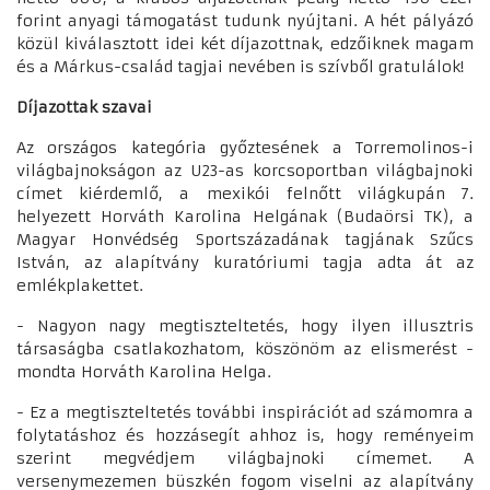
forint anyagi támogatást tudunk nyújtani. A hét pályázó
közül kiválasztott idei két díjazottnak, edzőiknek magam
és a Márkus-család tagjai nevében is szívből gratulálok!
Díjazottak szavai
Az országos kategória győztesének a Torremolinos-i
világbajnokságon az U23-as korcsoportban világbajnoki
címet kiérdemlő, a mexikói felnőtt világkupán 7.
helyezett Horváth Karolina Helgának (Budaörsi TK), a
Magyar Honvédség Sportszázadának tagjának Szűcs
István, az alapítvány kuratóriumi tagja adta át az
emlékplakettet.
- Nagyon nagy megtiszteltetés, hogy ilyen illusztris
társaságba csatlakozhatom, köszönöm az elismerést -
mondta Horváth Karolina Helga.
- Ez a megtiszteltetés további inspirációt ad számomra a
folytatáshoz és hozzásegít ahhoz is, hogy reményeim
szerint megvédjem világbajnoki címemet. A
versenymezemen büszkén fogom viselni az alapítvány