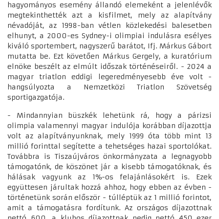
hagyományos esemény állandó elemeként a jelenlévők
megtekinthették azt a kisfilmet, mely az alapítvány
névadóját, az 1998-ban vétlen közlekedési balesetben
elhunyt, a 2000-es Sydney-i olimpiai indulásra esélyes
kiváló sportembert, nagyszerű barátot, Ifj. Márkus Gábort
mutatta be. Ezt követően Márkus Gergely, a kuratórium
elnöke beszélt az elmúlt időszak történéseiről. - 2024 a
magyar triatlon eddigi legeredményesebb éve volt -
hangsúlyozta a Nemzetközi Triatlon Szövetség
sportigazgatója.
- Mindannyian büszkék lehetünk rá, hogy a párizsi
olimpia valamennyi magyar indulója korábban díjazottja
volt az alapítványunknak, mely 1999 óta több mint 13
millió forinttal segítette a tehetséges hazai sportolókat.
Továbbra is Tiszaújváros önkormányzata a legnagyobb
támogatónk, de köszönet jár a kisebb támogatóknak, és
hálásak vagyunk az 1%-os felajánlásokért is. Ezek
együttesen járultak hozzá ahhoz, hogy ebben az évben -
történetünk során először - túlléptük az 1 millió forintot,
amit a támogatásra fordítunk. Az országos díjazottnak
nettó 600, a klubos díjazottnak pedig nettó 450 ezer