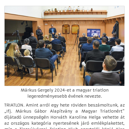
Márkus Gergely 2024-et a magyar triatlon
legeredményesebb évének nevezte.
TRIATLON. Amint arról egy hete röviden beszámoltunk, az
„Ifj. Márkus Gábor Alapítvány a Magyar Triatlonért"
díjátadó ünnepségén Horváth Karolina Helga vehette át
az országos kategória nyertesének járó emlékplakettet,