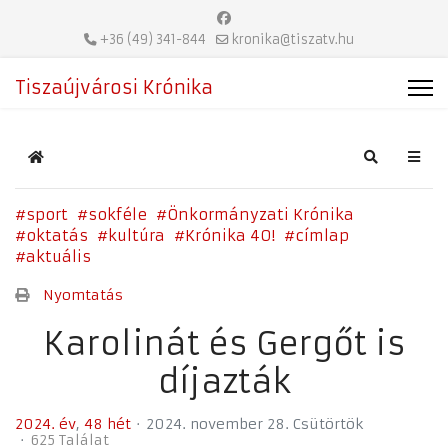
+36 (49) 341-844
kronika@tiszatv.hu
Tiszaújvárosi Krónika
Home
Search
sport
sokféle
Önkormányzati Krónika
oktatás
kultúra
Krónika 40!
címlap
aktuális
Nyomtatás
Karolinát és Gergőt is
díjazták
2024. év
48 hét
2024. november 28. Csütörtök
625 Találat