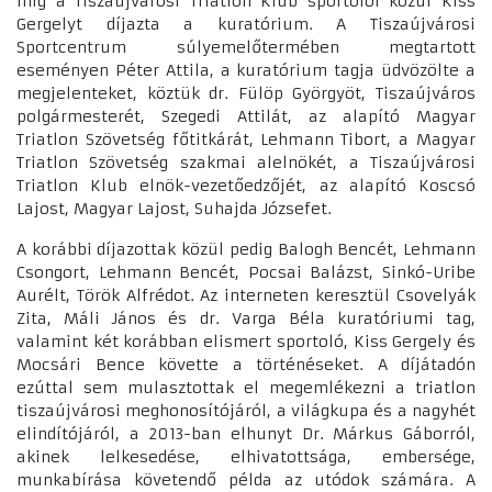
míg a Tiszaújvárosi Triatlon Klub sportolói közül Kiss
Gergelyt díjazta a kuratórium. A Tiszaújvárosi
Sportcentrum súlyemelőtermében megtartott
eseményen Péter Attila, a kuratórium tagja üdvözölte a
megjelenteket, köztük dr. Fülöp Györgyöt, Tiszaújváros
polgármesterét, Szegedi Attilát, az alapító Magyar
Triatlon Szövetség főtitkárát, Lehmann Tibort, a Magyar
Triatlon Szövetség szakmai alelnökét, a Tiszaújvárosi
Triatlon Klub elnök-vezetőedzőjét, az alapító Koscsó
Lajost, Magyar Lajost, Suhajda Józsefet.
A korábbi díjazottak közül pedig Balogh Bencét, Lehmann
Csongort, Lehmann Bencét, Pocsai Balázst, Sinkó-Uribe
Aurélt, Török Alfrédot. Az interneten keresztül Csovelyák
Zita, Máli János és dr. Varga Béla kuratóriumi tag,
valamint két korábban elismert sportoló, Kiss Gergely és
Mocsári Bence követte a történéseket. A díjátadón
ezúttal sem mulasztottak el megemlékezni a triatlon
tiszaújvárosi meghonosítójáról, a világkupa és a nagyhét
elindítójáról, a 2013-ban elhunyt Dr. Márkus Gáborról,
akinek lelkesedése, elhivatottsága, embersége,
munkabírása követendő példa az utódok számára. A