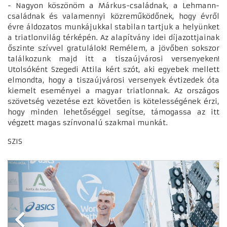
- Nagyon köszönöm a Márkus-családnak, a Lehmann-
családnak és valamennyi közreműködőnek, hogy évről
évre áldozatos munkájukkal stabilan tartjuk a helyünket
a triatlonvilág térképén. Az alapítvány idei díjazottjainak
őszinte szívvel gratulálok! Remélem, a jövőben sokszor
találkozunk majd itt a tiszaújvárosi versenyeken!
Utolsóként Szegedi Attila kért szót, aki egyebek mellett
elmondta, hogy a tiszaújvárosi versenyek évtizedek óta
kiemelt eseményei a magyar triatlonnak. Az országos
szövetség vezetése ezt követően is kötelességének érzi,
hogy minden lehetőséggel segítse, támogassa az itt
végzett magas színvonalú szakmai munkát.
SZIS