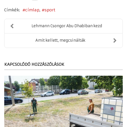
Címkék:
címlap
sport
Lehmann Csongor Abu Dhabiban kezd
Amit kellett, megcsinálták
KAPCSOLÓDÓ HOZZÁSZÓLÁSOK