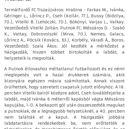
Termálfürdő FC Tiszaújváros: Hrabina - Farkas M., Ivánka,
Géringer L., Lőrincz P., Cseh (Kollár, 77.), Bussy (Bidzilya,
70.), Vitelki B. (Lehóczki, 70.), Bökönyi, Varjas L., Valkay.
Vezetőedző: Vitelki Zoltán. Putnok FC: Mészáros D. - Szabó
K., Vattay, Dobrovolszki (Mrva, 70.), Nemes, Galacs,
Lőrincz A., Pócsik (Kovács, 63.), Korbély, Váradi Á., Boros.
Vezetőedző: Szala Ákos. Jól kezdték a mérkőzést a
házigazdák, hiszen többet birtokolták a labdát, a
helyzeteik is megvoltak.
A Putnok éllovashoz méltatlanul futballozott és ez némi
meglepetés volt a hazai drukkerek számára, akik
bizonyára egészen másra számítottak. Annak viszont
örülhettek, hogy szeretett csapatuk jutott előnyhöz. A 18.
percben Vitelki balról középre adott, Cseh továbbfejelte a
labdát, majd Ivánka 6 méterről kapásból vágta Mészáros
kapujába, 1-0. A bekapott gól után összeszedték magukat
a putnokiak, de a legnagyobb helyzetüknél, a 40. percben
nem találták el a kaput. A házigazdák jobbára
labdatartásra rendezkedtek be, nem erőltették a