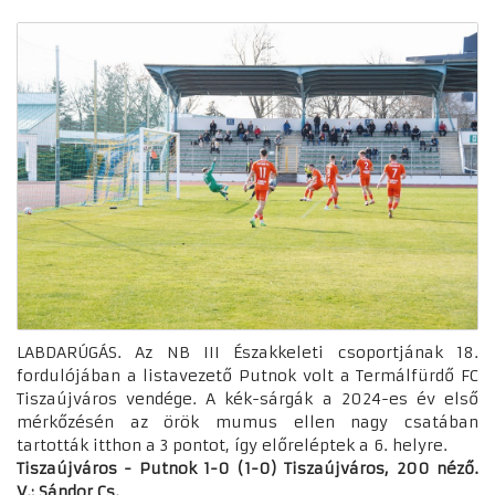
LABDARÚGÁS. Az NB III Északkeleti csoportjának 18.
fordulójában a listavezető Putnok volt a Termálfürdő FC
Tiszaújváros vendége. A kék-sárgák a 2024-es év első
mérkőzésén az örök mumus ellen nagy csatában
tartották itthon a 3 pontot, így előreléptek a 6. helyre.
Tiszaújváros - Putnok 1-0 (1-0) Tiszaújváros, 200 néző.
V.: Sándor Cs.