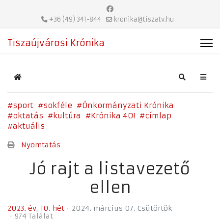
+36 (49) 341-844
kronika@tiszatv.hu
Tiszaújvárosi Krónika
Home
Search
sport
sokféle
Önkormányzati Krónika
oktatás
kultúra
Krónika 40!
címlap
aktuális
Nyomtatás
Jó rajt a listavezető
ellen
2023. év
10. hét
2024. március 07. Csütörtök
974 Találat