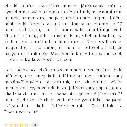
Vitelki Zoltán: Gratulálok minden játékosnak ezért a
győzelemért. Mi ma nem arra készültünk, hogy dominálni
fogunk, hanem arra, hogy akaratban nem fog ma fölénk
nőni senki. Nem talált rajtunk fogást az ellenfél, a 90
perc alatt talán, ha két komolyabb lehetősége volt.
Viszont mi nagyobb arányban is nyerhettünk volna, ha
jobban koncentrálunk a kontráinkra. Nem szállunk el
magunktól, nincs miért, és nem is értékeljük túl, de
nagyon örülünk neki. Megnyertünk egy fontos meccset,
szeretnénk a következőt is hozni.
Szala Ákos: Az első 20-25 percben nem égtünk kellő
hőfokon, erre meg kell találjuk az okot. Utána nagy
mezőnyfölényben játszottunk, de ziccereink végén
mindig volt egy bevetődő hazai játékos vagy épp a kapufa
akadályozta meg ma a csapatot a góltól. A játékunk 25
perc elteltével rendben volt, de helyzeteinket nagyobb
százalékban kell értékesítenünk. Gratulálok a
Tiszaújvárosnak!
0