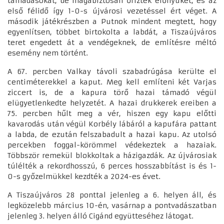
támadásokat, de magabiztosan őrizték előnyüket, és az
első félidő így 1-0-s újvárosi vezetéssel ért véget. A
második játékrészben a Putnok mindent megtett, hogy
egyenlítsen, többet birtokolta a labdát, a Tiszaújváros
teret engedett át a vendégeknek, de említésre méltó
esemény nem történt.
A 67. percben Valkay távoli szabadrúgása kerülte el
centiméterekkel a kaput. Meg kell említeni két Varjas
ziccert is, de a kapura törő hazai támadó végül
elügyetlenkedte helyzetét. A hazai drukkerek ereiben a
75. percben hűlt meg a vér, hiszen egy kapu előtti
kavarodás után végül Korbély lábáról a kapufára pattant
a labda, de ezután felszabadult a hazai kapu. Az utolsó
percekben foggal-körömmel védekeztek a hazaiak.
Többször remekül blokkoltak a házigazdák. Az újvárosiak
túlélték a rekordhosszú, 6 perces hosszabbítást is és 1-
0-s győzelmükkel kezdték a 2024-es évet.
A Tiszaújváros 28 ponttal jelenleg a 6. helyen áll, és
legközelebb március 10-én, vasárnap a pontvadászatban
jelenleg 3. helyen álló Cigánd együtteséhez látogat.