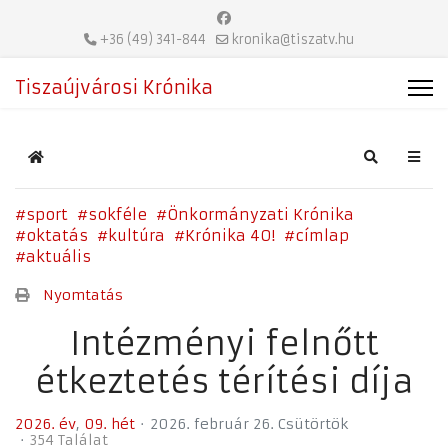
+36 (49) 341-844
kronika@tiszatv.hu
Tiszaújvárosi Krónika
Home
Search
sport
sokféle
Önkormányzati Krónika
oktatás
kultúra
Krónika 40!
címlap
aktuális
Nyomtatás
Intézményi felnőtt
étkeztetés térítési díja
2026. év
09. hét
2026. február 26. Csütörtök
354 Találat