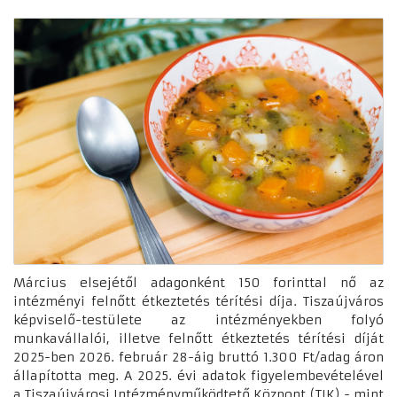
Március elsejétől adagonként 150 forinttal nő az
intézményi felnőtt étkeztetés térítési díja. Tiszaújváros
képviselő-testülete az intézményekben folyó
munkavállalói, illetve felnőtt étkeztetés térítési díját
2025-ben 2026. február 28-áig bruttó 1.300 Ft/adag áron
állapította meg. A 2025. évi adatok figyelembevételével
a Tiszaújvárosi Intézményműködtető Központ (TIK) - mint