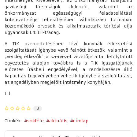
intézmények kivételével), az önkormányzati tulajdonú
gazdasági társaságok dolgozói, valamint az
önkormányzat egészségügyi feladatellátási
kötelezettsége teljesítésében vállalkozási formában
közreműködő orvosok és alkalmazottaik térítési díja
ugyancsak 1.450 Ft/adag.
A TIK üzemeltetésében lévő konyhák étkeztetési
szolgáltatását igénybe vevő felnőtt étkezők, valamint a
„vendég étkezők" a szervezet vezetője által lefolytatott
egyeztetés alapján továbbra is a TIK igazgatójának
előzetes írásbeli engedélyével, a rendelkezésre álló
kapacitás függvényében vehetik igénybe a szolgáltatást,
az engedélyben megjelölt intézmény konyháján.
f. l.
0
Címkék:
sokféle
aktuális
címlap