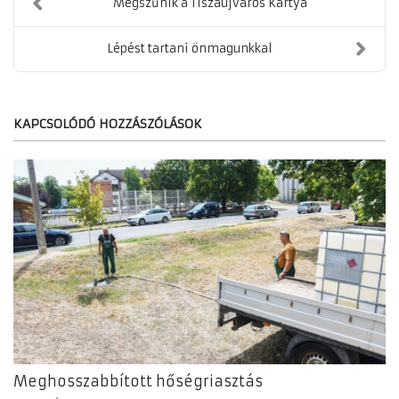
Megszűnik a Tiszaújváros Kártya
Lépést tartani önmagunkkal
KAPCSOLÓDÓ HOZZÁSZÓLÁSOK
Meghosszabbított hőségriasztás