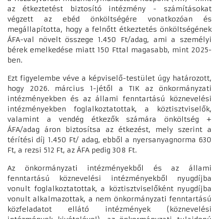
az étkeztetést biztosító intézmény - számításokat
végzett az ebéd önköltségére vonatkozóan és
megállapította, hogy a felnőtt étkeztetés önköltségének
ÁFA-val növelt összege 1.450 Ft/adag, ami a személyi
bérek emelkedése miatt 150 Fttal magasabb, mint 2025-
ben.
Ezt figyelembe véve a képviselő-testület úgy határozott,
hogy 2026. március 1-jétől a TIK az önkormányzati
intézményekben és az állami fenntartású köznevelési
intézményekben foglalkoztatottak, a köztisztviselők,
valamint a vendég étkezők számára önköltség +
ÁFA/adag áron biztosítsa az étkezést, mely szerint a
térítési díj 1.450 Ft/ adag, ebből a nyersanyagnorma 630
Ft, a rezsi 512 Ft, az ÁFA pedig 308 Ft.
Az önkormányzati intézményekből és az állami
fenntartású köznevelési intézményekből nyugdíjba
vonult foglalkoztatottak, a köztisztviselőként nyugdíjba
vonult alkalmazottak, a nem önkormányzati fenntartású
közfeladatot ellátó intézmények (köznevelési