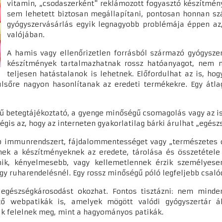
vitamin, „csodaszerként" reklámozott fogyasztó készítmény
sem lehetett biztosan megállapítani, pontosan honnan szá
gyógyszervásárlás egyik legnagyobb problémája éppen az,
valójában.
A hamis vagy ellenőrizetlen forrásból származó gyógysze
készítmények tartalmazhatnak rossz hatóanyagot, nem m
teljesen hatástalanok is lehetnek. Előfordulhat az is, h
lsőre nagyon hasonlítanak az eredeti termékekre. Egy átl
vű betegtájékoztató, a gyenge minőségű csomagolás vagy az i
is az, hogy az interneten gyakorlatilag bárki árulhat „egész
b immunrendszert, fájdalommentességet vagy „természetes c
nek a készítményeknek az eredete, tárolása és összetétele 
űnik, kényelmesebb, vagy kellemetlennek érzik személyese
gy ruharendelésnél. Egy rossz minőségű póló legfeljebb csal
 egészségkárosodást okozhat. Fontos tisztázni: nem minden
ző webpatikák is, amelyek mögött valódi gyógyszertár áll
k felelnek meg, mint a hagyományos patikák.