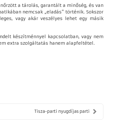
nőrzött a tárolás, garantált a minőség, és van
 patikában nemcsak „eladás" történik. Sokszor
sleges, vagy akár veszélyes lehet egy másik
endelt készítménnyel kapcsolatban, vagy nem
nem extra szolgáltatás hanem alapfeltétel.
Tisza-parti nyugdíjas parti