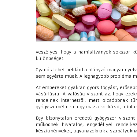
veszélyes, hogy a hamisítványok sokszor kü
különbséget.
Gyanús lehet például a hiányzó magyar nyel
sem egyértelműek. A legnagyobb probléma még
Az embereket gyakran gyors fogyást, erőseb
vásárlásra. A valóság viszont az, hogy ezek
rendelnek internetről, mert olcsóbbnak t
gyógyszernél nem ugyanaz a kockázat, mint e
Egy bizonytalan eredetű gyógyszer viszont
működnek hivatalos, engedéllyel rendelke
készítményeket, ugyanazoknak a szabályokna