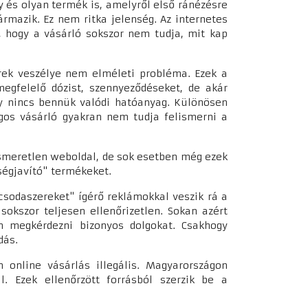
 és olyan termék is, amelyről első ránézésre
rmazik. Ez nem ritka jelenség. Az internetes
 hogy a vásárló sokszor nem tudja, mit kap
rek veszélye nem elméleti probléma. Ezek a
egfelelő dózist, szennyeződéseket, de akár
ogy nincs bennük valódi hatóanyag. Különösen
agos vásárló gyakran nem tudja felismerni a
smeretlen weboldal, de sok esetben még ezek
ségjavító" termékeket.
sodaszereket" ígérő reklámokkal veszik rá a
sokszor teljesen ellenőrizetlen. Sokan azért
n megkérdezni bizonyos dolgokat. Csakhogy
ódás.
 online vásárlás illegális. Magyarországon
. Ezek ellenőrzött forrásból szerzik be a