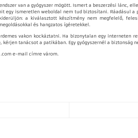
endszer van a gyógyszer mögött. Ismert a beszerzési lánc, elle
mit egy ismeretlen weboldal nem tud biztosítani. Ráadásul a
kiderüljön: a kiválasztott készítmény nem megfelelő, fele
s megoldásokkal és hangzatos ígéretekkel.
 érdemes vakon kockáztatni. Ha bizonytalan egy interneten r
e, kérjen tanácsot a patikában. Egy gyógyszernél a biztonság 
l.com e-mail címre várom.