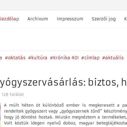
Kezdőlap
Archivum
Impresszum
Szerzői jog
K
a
oktatás
kultúra
Krónika 40!
címlap
aktuális
yógyszervásárlás: biztos, h
128 Találat
A múlt héten öt különböző ember is megkeresett a pat
rendeltek gyógyszert vagy „gyógyszernek tűnő" készítmény
hogy jó döntést hoztak. Miután megnéztem a termékeket, g
Volt köztük idegen nyelvű doboz, magyar betegtájékozta