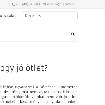
+36 (49) 341-844
kronika@tiszatv.hu
Keresés
apcsolat
Search
ogy jó ötlet?
ikában ugyanazzal a kérdéssel: interneten
t, de utólag már nem voltak biztosak benne,
yorsan kiderült: valóban nem volt jó ötlet.
tó nélküli készítmény, bizonytalan eredetű