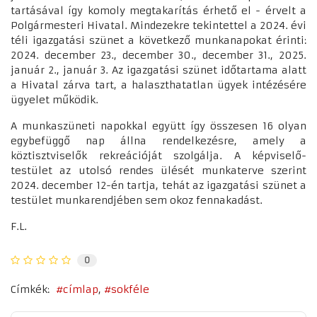
tartásával így komoly megtakarítás érhető el - érvelt a
Polgármesteri Hivatal. Mindezekre tekintettel a 2024. évi
téli igazgatási szünet a következő munkanapokat érinti:
2024. december 23., december 30., december 31., 2025.
január 2., január 3. Az igazgatási szünet időtartama alatt
a Hivatal zárva tart, a halaszthatatlan ügyek intézésére
ügyelet működik.
A munkaszüneti napokkal együtt így összesen 16 olyan
egybefüggő nap állna rendelkezésre, amely a
köztisztviselők rekreációját szolgálja. A képviselő-
testület az utolsó rendes ülését munkaterve szerint
2024. december 12-én tartja, tehát az igazgatási szünet a
testület munkarendjében sem okoz fennakadást.
F.L.
0
Címkék:
címlap
sokféle