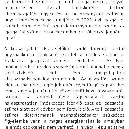
az igazgatási szünettel érintett polgármester, jegyző,
polgármesteri hivatal hatáskörébe tartozó
államigazgatási ügyek és az önkormányzati hatósági
ügyek intézésének határidejébe. A 2024. évi igazgatási
szünet elrendeléséről szóló Kormányrendelet szerint az
igazgatási szünet 2024. december 30-tól 2025. január 1-
ig tart.
A közszolgálati tisztviselőkről szóló törvény szerint
ugyanakkor a képviselő-testület a rendes szabadság
kiadására igazgatási szünetet rendelhet el. Az ilyen
módon kiadott rendes szabadság nem haladhatja meg a
köztisztviselő adott évre megállapított
alapszabadságának a háromötödét. Az igazgatási szünet
időtartama télen legfeljebb két egybefüggő naptári hét
lehet, amely január 1-jét közvetlenül követő vasárnapig
tarthat. A korábbi évek tapasztalatai szerint
halaszthatatlan intézkedést igénylő eset az igazgatási
szünet alatt egyik évben sem fordult elő. A téli igazgatási
szünet időtartamának meghatározásakor szükséges
figyelembe venni a magas energiaárakat is, amelyben
jelentős csökkenés nem várható, a hivatali épület zárva