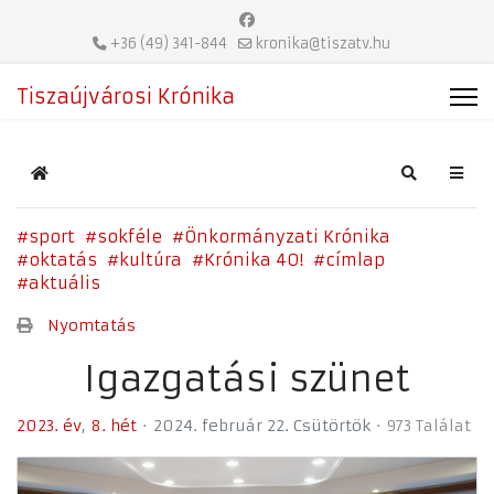
+36 (49) 341-844
kronika@tiszatv.hu
Tiszaújvárosi Krónika
Home
Search
sport
sokféle
Önkormányzati Krónika
oktatás
kultúra
Krónika 40!
címlap
aktuális
Nyomtatás
Igazgatási szünet
2023. év
8. hét
2024. február 22. Csütörtök
973 Találat