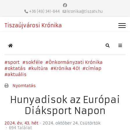
+36 (49) 341-844
kronika@tiszatv.hu
Tiszaújvárosi Krónika
Home
Search
sport
sokféle
Önkormányzati Krónika
oktatás
kultúra
Krónika 40!
címlap
aktuális
Nyomtatás
Hunyadisok az Európai
Diáksport Napon
2024. év
43. hét
2024. október 24. Csütörtök
694 Találat