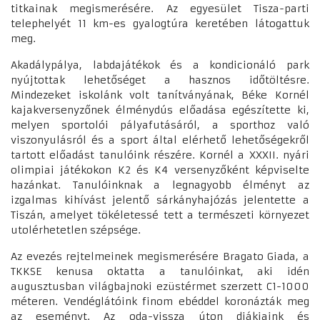
titkainak megismerésére. Az egyesület Tisza-parti
telephelyét 11 km-es gyalogtúra keretében látogattuk
meg.
Akadálypálya, labdajátékok és a kondicionáló park
nyújtottak lehetőséget a hasznos időtöltésre.
Mindezeket iskolánk volt tanítványának, Béke Kornél
kajakversenyzőnek élménydús előadása egészítette ki,
melyen sportolói pályafutásáról, a sporthoz való
viszonyulásról és a sport által elérhető lehetőségekről
tartott előadást tanulóink részére. Kornél a XXXII. nyári
olimpiai játékokon K2 és K4 versenyzőként képviselte
hazánkat. Tanulóinknak a legnagyobb élményt az
izgalmas kihívást jelentő sárkányhajózás jelentette a
Tiszán, amelyet tökéletessé tett a természeti környezet
utolérhetetlen szépsége.
Az evezés rejtelmeinek megismerésére Bragato Giada, a
TKKSE kenusa oktatta a tanulóinkat, aki idén
augusztusban világbajnoki ezüstérmet szerzett C1-1000
méteren. Vendéglátóink finom ebéddel koronázták meg
az eseményt. Az oda-vissza úton diákjaink és