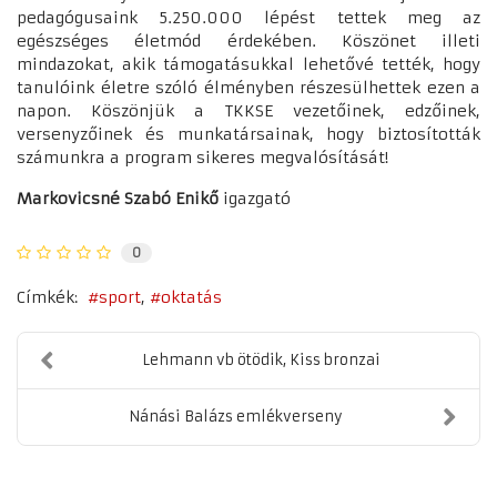
pedagógusaink 5.250.000 lépést tettek meg az
egészséges életmód érdekében. Köszönet illeti
mindazokat, akik támogatásukkal lehetővé tették, hogy
tanulóink életre szóló élményben részesülhettek ezen a
napon. Köszönjük a TKKSE vezetőinek, edzőinek,
versenyzőinek és munkatársainak, hogy biztosították
számunkra a program sikeres megvalósítását!
Markovicsné Szabó Enikő
igazgató
0
Címkék:
sport
oktatás
Lehmann vb ötödik, Kiss bronzai
Nánási Balázs emlékverseny