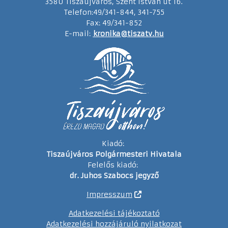
3580 Tiszaújváros, Szent István út 16.
Telefon:49/341-844, 341-755
Fax: 49/341-852
E-mail:
kronika@tiszatv.hu
Kiadó:
Tiszaújváros Polgármesteri Hivatala
Felelős kiadó:
dr. Juhos Szabocs jegyző
Impresszum
Adatkezelési tájékoztató
Adatkezelési hozzájáruló nyilatkozat