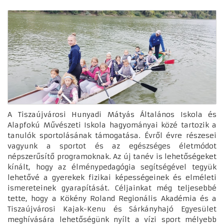
A Tiszaújvárosi Hunyadi Mátyás Általános Iskola és
Alapfokú Művészeti Iskola hagyományai közé tartozik a
tanulók sportolásának támogatása. Évről évre részesei
vagyunk a sportot és az egészséges életmódot
népszerűsítő programoknak. Az új tanév is lehetőségeket
kínált, hogy az élménypedagógia segítségével tegyük
lehetővé a gyerekek fizikai képességeinek és elméleti
ismereteinek gyarapítását. Céljainkat még teljesebbé
tette, hogy a Kökény Roland Regionális Akadémia és a
Tiszaújvárosi Kajak-Kenu és Sárkányhajó Egyesület
meghívására lehetőségünk nyílt a vízi sport mélyebb