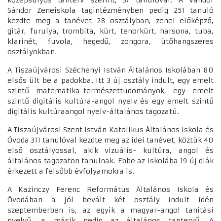
középsúlyos tanterv szerint, 37 tanulóval. A Vándor
Sándor Zeneiskola tagintézményben pedig 251 tanuló
kezdte meg a tanévet 28 osztályban, zenei előképző,
gitár, furulya, trombita, kürt, tenorkürt, harsona, tuba,
klarinét, fuvola, hegedű, zongora, ütőhangszeres
osztályokban.
A Tiszaújvárosi Széchenyi István Általános Iskolában 80
elsős ült be a padokba. Itt 3 új osztály indult, egy emelt
szintű matematika-természettudományok, egy emelt
szintű digitális kultúra-angol nyelv és egy emelt szintű
digitális kultúraangol nyelv-általános tagozatú.
A Tiszaújvárosi Szent István Katolikus Általános Iskola és
Óvoda 311 tanulóval kezdte meg az idei tanévet, köztük 40
első osztályossal, akik vizuális- kultúra, angol és
általános tagozaton tanulnak. Ebbe az iskolába 19 új diák
érkezett a felsőbb évfolyamokra is.
A Kazinczy Ferenc Református Általános Iskola és
Óvodában a jól bevált két osztály indult idén
szeptemberben is, az egyik a magyar-angol tanítási
nyelvű, a másik pedig az általános tantervű. A