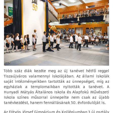
Több száz diák kezdte meg az új tanévet hétfő reggel
Tiszaújváros valamennyi iskolájában. Az állami iskolák
saját intézményeikben tartották az ünnepséget, míg az
egyháziak a templomaikban nyitották a tanévet. A
Hunyadi Mátyás Általános Iskola és Alapfokú Művészeti
Iskola színes műsorral ünnepelte nem csak az újabb
tanévkezdést, hanem fennállásának 50. évfordulóját is.
Az Eötvös József Gimnázium és Kollégiumban 3 új osztály