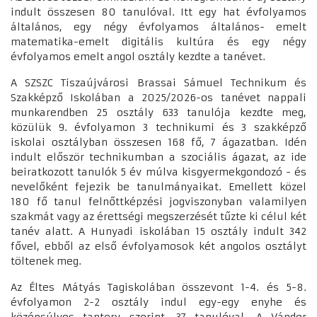
indult összesen 80 tanulóval. Itt egy hat évfolyamos
általános, egy négy évfolyamos általános- emelt
matematika-emelt digitális kultúra és egy négy
évfolyamos emelt angol osztály kezdte a tanévet.
A SZSZC Tiszaújvárosi Brassai Sámuel Technikum és
Szakképző Iskolában a 2025/2026-os tanévet nappali
munkarendben 25 osztály 633 tanulója kezdte meg,
közülük 9. évfolyamon 3 technikumi és 3 szakképző
iskolai osztályban összesen 168 fő, 7 ágazatban. Idén
indult először technikumban a szociális ágazat, az ide
beiratkozott tanulók 5 év múlva kisgyermekgondozó - és
nevelőként fejezik be tanulmányaikat. Emellett közel
180 fő tanul felnőttképzési jogviszonyban valamilyen
szakmát vagy az érettségi megszerzését tűzte ki célul két
tanév alatt. A Hunyadi iskolában 15 osztály indult 342
fővel, ebből az első évfolyamosok két angolos osztályt
töltenek meg.
Az Éltes Mátyás Tagiskolában összevont 1-4. és 5-8.
évfolyamon 2-2 osztály indul egy-egy enyhe és