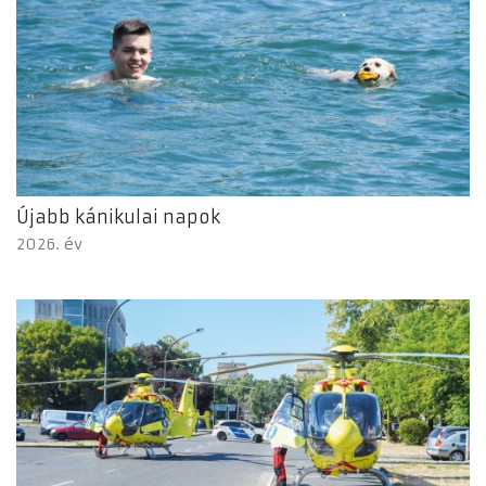
Újabb kánikulai napok
2026. év