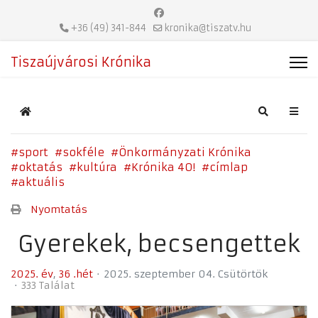
+36 (49) 341-844
kronika@tiszatv.hu
Tiszaújvárosi Krónika
Home
Search
sport
sokféle
Önkormányzati Krónika
oktatás
kultúra
Krónika 40!
címlap
aktuális
Nyomtatás
Gyerekek, becsengettek
2025. év
36 .hét
2025. szeptember 04. Csütörtök
333 Találat