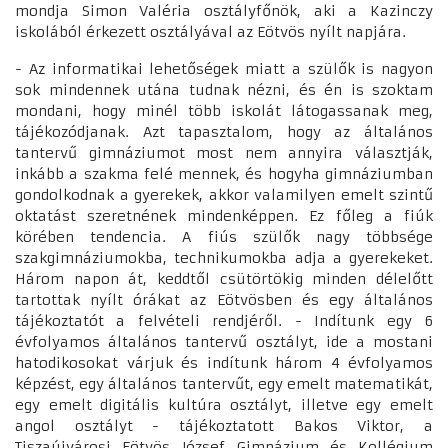
mondja Simon Valéria osztályfőnök, aki a Kazinczy
iskolából érkezett osztályával az Eötvös nyílt napjára.
- Az informatikai lehetőségek miatt a szülők is nagyon
sok mindennek utána tudnak nézni, és én is szoktam
mondani, hogy minél több iskolát látogassanak meg,
tájékozódjanak. Azt tapasztalom, hogy az általános
tantervű gimnáziumot most nem annyira választják,
inkább a szakma felé mennek, és hogyha gimnáziumban
gondolkodnak a gyerekek, akkor valamilyen emelt szintű
oktatást szeretnének mindenképpen. Ez főleg a fiúk
körében tendencia. A fiús szülők nagy többsége
szakgimnáziumokba, technikumokba adja a gyerekeket.
Három napon át, keddtől csütörtökig minden délelőtt
tartottak nyílt órákat az Eötvösben és egy általános
tájékoztatót a felvételi rendjéről. - Indítunk egy 6
évfolyamos általános tantervű osztályt, ide a mostani
hatodikosokat várjuk és indítunk három 4 évfolyamos
képzést, egy általános tantervűt, egy emelt matematikát,
egy emelt digitális kultúra osztályt, illetve egy emelt
angol osztályt - tájékoztatott Bakos Viktor, a
Tiszaújvárosi Eötvös József Gimnázium és Kollégium