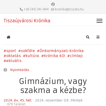
+36 (49) 341-844
kronika@tiszatv.hu
Tiszaújvárosi Krónika
Home
Search
sport
sokféle
Önkormányzati Krónika
oktatás
kultúra
Krónika 40!
címlap
aktuális
Nyomtatás
Gimnázium, vagy
szakma a kézbe?
2024. év
45. hét
2024. november 08. Péntek
679 Találat