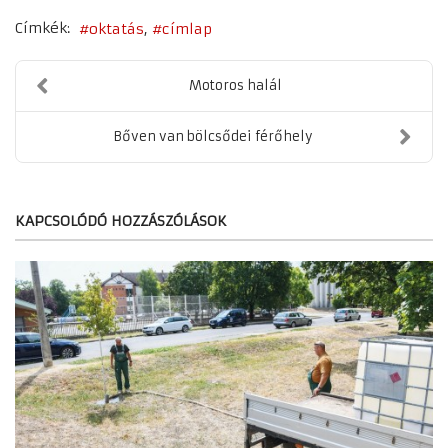
Címkék:
oktatás
címlap
Motoros halál
Bőven van bölcsődei férőhely
KAPCSOLÓDÓ HOZZÁSZÓLÁSOK