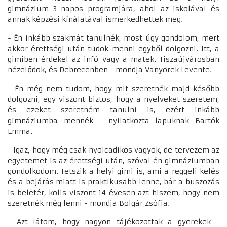
gimnázium 3 napos programjára, ahol az iskolával és
annak képzési kínálatával ismerkedhettek meg.
- Én inkább szakmát tanulnék, most úgy gondolom, mert
akkor érettségi után tudok menni egyből dolgozni. Itt, a
gimiben érdekel az infó vagy a matek. Tiszaújvárosban
nézelődök, és Debrecenben - mondja Vanyorek Levente.
- Én még nem tudom, hogy mit szeretnék majd később
dolgozni, egy viszont biztos, hogy a nyelveket szeretem,
és ezeket szeretném tanulni is, ezért inkább
gimnáziumba mennék - nyilatkozta lapuknak Bartók
Emma.
- Igaz, hogy még csak nyolcadikos vagyok, de tervezem az
egyetemet is az érettségi után, szóval én gimnáziumban
gondolkodom. Tetszik a helyi gimi is, ami a reggeli kelés
és a bejárás miatt is praktikusabb lenne, bár a buszozás
is belefér, kolis viszont 14 évesen azt hiszem, hogy nem
szeretnék még lenni - mondja Bolgár Zsófia.
- Azt látom, hogy nagyon tájékozottak a gyerekek -