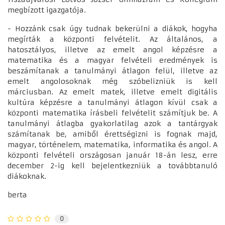
megbízott igazgatója.
- Hozzánk csak úgy tudnak bekerülni a diákok, hogyha
megírták a központi felvételit. Az általános, a
hatosztályos, illetve az emelt angol képzésre a
matematika és a magyar felvételi eredmények is
beszámítanak a tanulmányi átlagon felül, illetve az
emelt angolosoknak még szóbelizniük is kell
márciusban. Az emelt matek, illetve emelt digitális
kultúra képzésre a tanulmányi átlagon kívül csak a
központi matematika írásbeli felvételit számítjuk be. A
tanulmányi átlagba gyakorlatilag azok a tantárgyak
számítanak be, amiből érettségizni is fognak majd,
magyar, történelem, matematika, informatika és angol. A
központi felvételi országosan január 18-án lesz, erre
december 2-ig kell bejelentkezniük a továbbtanuló
diákoknak.
berta
0