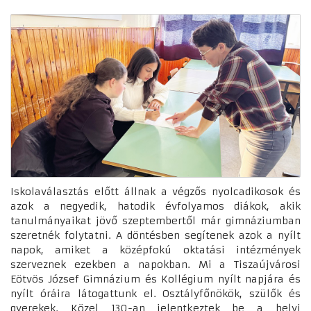
Iskolaválasztás előtt állnak a végzős nyolcadikosok és
azok a negyedik, hatodik évfolyamos diákok, akik
tanulmányaikat jövő szeptembertől már gimnáziumban
szeretnék folytatni. A döntésben segítenek azok a nyílt
napok, amiket a középfokú oktatási intézmények
szerveznek ezekben a napokban. Mi a Tiszaújvárosi
Eötvös József Gimnázium és Kollégium nyílt napjára és
nyílt óráira látogattunk el. Osztályfőnökök, szülők és
gyerekek. Közel 130-an jelentkeztek be a helyi