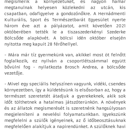
megismerik a környezetüket, és nagyon hamar
megtanulnak helyesen közlekedni az utcán, kis
csapatban, odafigyelve a gondozónőkre. A Hernádmenti
Kulturális, Sport és Természetbarát Egyesület nyerte
három éve azt a pályázatot, amit követően 2021
októberében tették le a tiszaszederkényi Szederke
Bölcsőde alapkövét. A bölcsi idén október elsején
nyitotta meg kapuit 28 férőhellyel.
- Mára már tíz gyermekünk van, akikkel most öt felnőtt
foglalkozik, ez nyilván a csoportlétszámmal együtt
bővülni fog - nyilatkozta Brosch Andrea, a bölcsőde
vezetője.
- Mivel egy speciális helyszínen vagyunk, vidéki, csendes
környezetben, így a küldetésünk is elsősorban az, hogy a
természet szeretetét átadjuk a gyerekeknek, akik sok
időt tölthetnek a hatalmas játszóterünkön. A növények
és az állatok megismerését is szeretnénk hangsúlyosan
megjeleníteni a nevelési folyamatunkban. Igyekszünk
megfelelni a szülők igényeinek, az ő időbeosztásuknak
megfelelően alakítjuk a napirendünket. A szülőknek havi