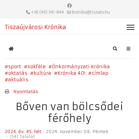
+36 (49) 341-844
kronika@tiszatv.hu
Tiszaújvárosi Krónika
Home
Search
sport
sokféle
Önkormányzati Krónika
oktatás
kultúra
Krónika 40!
címlap
aktuális
Nyomtatás
Bőven van bölcsődei
férőhely
2024. év
45. hét
2024. november 08. Péntek
1541 Találat