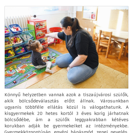
Könnyű helyzetben vannak azok a tiszaújvárosi szülők,
akik bölcsődeválasztás előtt állnak. Városunkban
ugyanis többféle ellátás közül is válogathatunk. A
kisgyermekek 20 hetes kortól 3 éves korig járhatnak
bölcsődébe, ám a szülők leggyakrabban kétéves
korukban adják be gyermekeiket az intézményekbe.
Gyermekközpontúság, egyéni bánásmód, zenei nevelés,