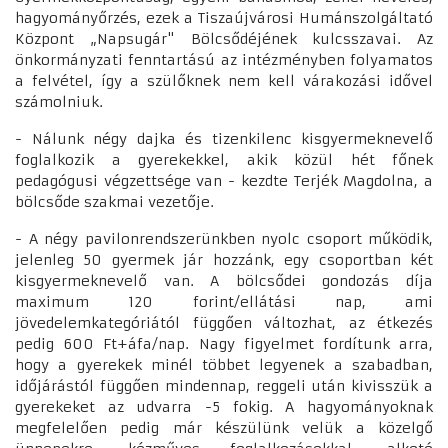
hagyományőrzés, ezek a Tiszaújvárosi Humánszolgáltató
Központ „Napsugár" Bölcsődéjének kulcsszavai. Az
önkormányzati fenntartású az intézményben folyamatos
a felvétel, így a szülőknek nem kell várakozási idővel
számolniuk.
- Nálunk négy dajka és tizenkilenc kisgyermeknevelő
foglalkozik a gyerekekkel, akik közül hét főnek
pedagógusi végzettsége van - kezdte Terjék Magdolna, a
bölcsőde szakmai vezetője.
- A négy pavilonrendszerünkben nyolc csoport működik,
jelenleg 50 gyermek jár hozzánk, egy csoportban két
kisgyermeknevelő van. A bölcsődei gondozás díja
maximum 120 forint/ellátási nap, ami
jövedelemkategóriától függően változhat, az étkezés
pedig 600 Ft+áfa/nap. Nagy figyelmet fordítunk arra,
hogy a gyerekek minél többet legyenek a szabadban,
időjárástól függően mindennap, reggeli után kivisszük a
gyerekeket az udvarra -5 fokig. A hagyományoknak
megfelelően pedig már készülünk velük a közelgő