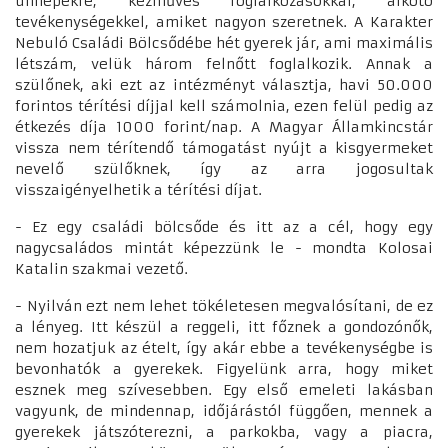
ünnepekre, kézműves foglalkozásokkal, alkotó
tevékenységekkel, amiket nagyon szeretnek. A Karakter
Nebuló Családi Bölcsődébe hét gyerek jár, ami maximális
létszám, velük három felnőtt foglalkozik. Annak a
szülőnek, aki ezt az intézményt választja, havi 50.000
forintos térítési díjjal kell számolnia, ezen felül pedig az
étkezés díja 1000 forint/nap. A Magyar Államkincstár
vissza nem térítendő támogatást nyújt a kisgyermeket
nevelő szülőknek, így az arra jogosultak
visszaigényelhetik a térítési díjat.
- Ez egy családi bölcsőde és itt az a cél, hogy egy
nagycsaládos mintát képezzünk le - mondta Kolosai
Katalin szakmai vezető.
- Nyilván ezt nem lehet tökéletesen megvalósítani, de ez
a lényeg. Itt készül a reggeli, itt főznek a gondozónők,
nem hozatjuk az ételt, így akár ebbe a tevékenységbe is
bevonhatók a gyerekek. Figyelünk arra, hogy miket
esznek meg szívesebben. Egy első emeleti lakásban
vagyunk, de mindennap, időjárástól függően, mennek a
gyerekek játszóterezni, a parkokba, vagy a piacra,