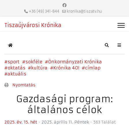
+36 (49) 341-844
kronika@tiszatv.hu
Tiszaújvárosi Krónika
Home
Search
sport
sokféle
Önkormányzati Krónika
oktatás
kultúra
Krónika 40!
címlap
aktuális
Nyomtatás
Gazdasági program:
általános célok
2025. év
15. hét
2025. április 11. Péntek
563 Találat