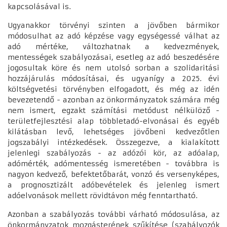
kapcsolásával is.
Ugyanakkor törvényi szinten a jövőben bármikor
módosulhat az adó képzése vagy egységessé válhat az
adó mértéke, változhatnak a kedvezmények,
mentességek szabályozásai, esetleg az adó beszedésére
jogosultak köre és nem utolsó sorban a szolidaritási
hozzájárulás módosításai, és ugyanígy a 2025. évi
költségvetési törvényben elfogadott, és még az idén
bevezetendő - azonban az önkormányzatok számára még
nem ismert, egzakt számítási metódust nélkülöző -
területfejlesztési alap többletadó-elvonásai és egyéb
kilátásban levő, lehetséges jövőbeni kedvezőtlen
jogszabályi intézkedések. Összegezve, a kialakított
jelenlegi szabályozás - az adózói kör, az adóalap,
adómérték, adómentesség ismeretében - továbbra is
nagyon kedvező, befektetőbarát, vonzó és versenyképes,
a prognosztizált adóbevételek és jelenleg ismert
adóelvonások mellett rövidtávon még fenntartható.
Azonban a szabályozás további várható módosulása, az
önkormányzatok mozgásterének szűkítése (szabályozók