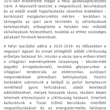
2013-ban elkötelezte magát a helyi gazdaságfejlesztés
iránt. A képviselő-testület a megvalósuló beruházások
és az ebből eredő foglalkoztatás növelése érdekében -
korlátozott mozgásterünkhöz mérten - korábban is
támogatta az ipari park területén új vállalkozások
betelepülését, elősegítette a helyben már működő
vállalkozások fejlesztéseit, továbbá az ehhez szükséges
pályázati források bevonását.
A helyi iparűzési adóra a 2025-2029- es időszakban a
vegyipari ágazat és annak jellegéből adódó ciklikusság
erőteljes hatással bír, miután a város ipara erősen kitett
a világpiaci eseményeknek (alapanyag - késztermék
jegyzési áringadozásnak), továbbá gépiparunkat a
világpiaci tendenciák, az elektronikai, autóipari
megrendelések jelentősen befolyásolják. Pozitív
hatásként számolunk a belépő új poliol komplexum
remélhető gyors felfutásával, abból keletkező
adótöbbletével, melyek hosszabb távon, részben képes
lehetnek ellensúlyozni a ciklikusság hatásait. Emellett
kalkulálunk a Tiszai Erőmű beruházás mielőbbi
megvalósulásával és az energiatermelés hálózatra