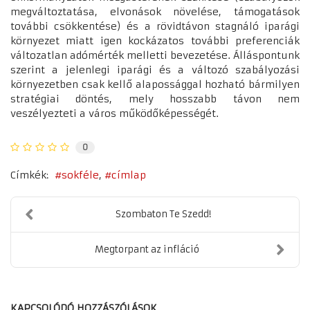
megváltoztatása, elvonások növelése, támogatások
további csökkentése) és a rövidtávon stagnáló iparági
környezet miatt igen kockázatos további preferenciák
változatlan adómérték melletti bevezetése. Álláspontunk
szerint a jelenlegi iparági és a változó szabályozási
környezetben csak kellő alapossággal hozható bármilyen
stratégiai döntés, mely hosszabb távon nem
veszélyezteti a város működőképességét.
0
Címkék:
sokféle
címlap
Szombaton Te Szedd!
Megtorpant az infláció
KAPCSOLÓDÓ HOZZÁSZÓLÁSOK