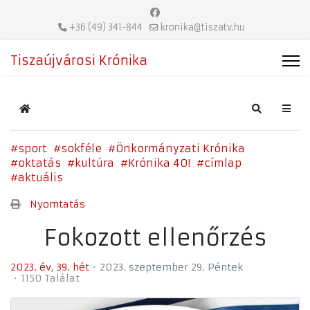
+36 (49) 341-844
kronika@tiszatv.hu
Tiszaújvárosi Krónika
Home
Search
sport
sokféle
Önkormányzati Krónika
oktatás
kultúra
Krónika 40!
címlap
aktuális
Nyomtatás
Fokozott ellenőrzés
2023. év
39. hét
2023. szeptember 29. Péntek
1150 Találat