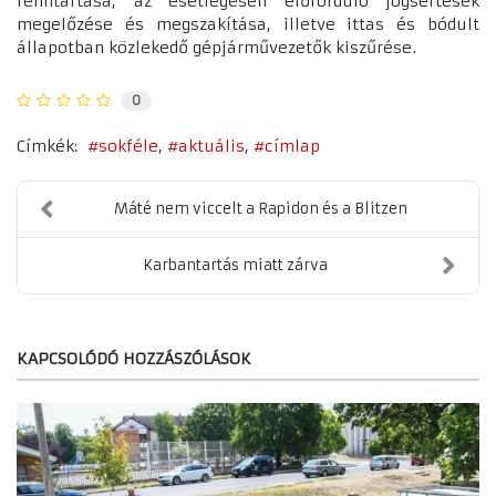
fenntartása, az esetlegesen előforduló jogsértések
megelőzése és megszakítása, illetve ittas és bódult
állapotban közlekedő gépjárművezetők kiszűrése.
0
Címkék:
sokféle
aktuális
címlap
Máté nem viccelt a Rapidon és a Blitzen
Karbantartás miatt zárva
KAPCSOLÓDÓ HOZZÁSZÓLÁSOK