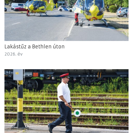
Lakástűz a Bethlen úton
2026. év