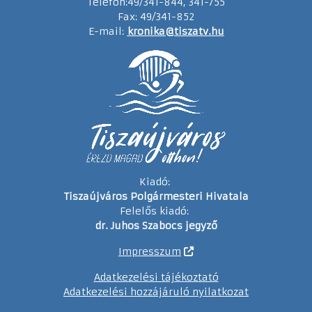
Telefon:49/341-844, 341-755
Fax: 49/341-852
E-mail:
kronika@tiszatv.hu
Kiadó:
Tiszaújváros Polgármesteri Hivatala
Felelős kiadó:
dr. Juhos Szabocs jegyző
Impresszum
Adatkezelési tájékoztató
Adatkezelési hozzájáruló nyilatkozat