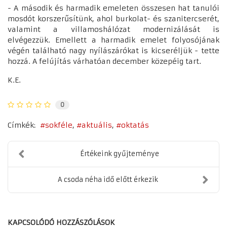
- A második és harmadik emeleten összesen hat tanulói
mosdót korszerűsítünk, ahol burkolat- és szanitercserét,
valamint a villamoshálózat modernizálását is
elvégezzük. Emellett a harmadik emelet folyosójának
végén található nagy nyílászárókat is kicseréljük - tette
hozzá. A felújítás várhatóan december közepéig tart.
K.E.
0
Címkék:
sokféle
aktuális
oktatás
Értékeink gyűjteménye
A csoda néha idő előtt érkezik
KAPCSOLÓDÓ HOZZÁSZÓLÁSOK