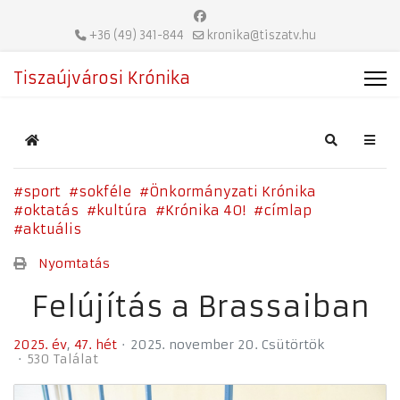
+36 (49) 341-844
kronika@tiszatv.hu
Tiszaújvárosi Krónika
Home
Search
sport
sokféle
Önkormányzati Krónika
oktatás
kultúra
Krónika 40!
címlap
aktuális
Nyomtatás
Felújítás a Brassaiban
2025. év
47. hét
2025. november 20. Csütörtök
530 Találat