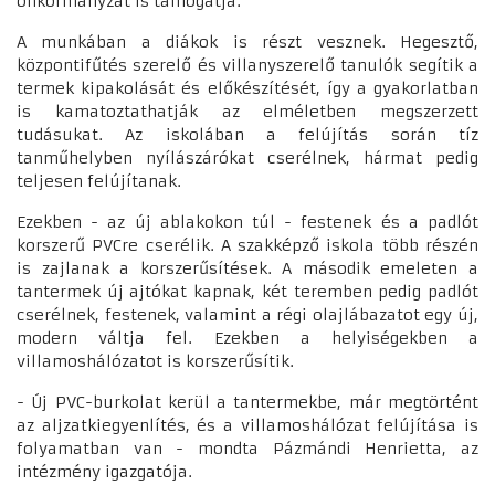
önkormányzat is támogatja.
A munkában a diákok is részt vesznek. Hegesztő,
központifűtés szerelő és villanyszerelő tanulók segítik a
termek kipakolását és előkészítését, így a gyakorlatban
is kamatoztathatják az elméletben megszerzett
tudásukat. Az iskolában a felújítás során tíz
tanműhelyben nyílászárókat cserélnek, hármat pedig
teljesen felújítanak.
Ezekben - az új ablakokon túl - festenek és a padlót
korszerű PVCre cserélik. A szakképző iskola több részén
is zajlanak a korszerűsítések. A második emeleten a
tantermek új ajtókat kapnak, két teremben pedig padlót
cserélnek, festenek, valamint a régi olajlábazatot egy új,
modern váltja fel. Ezekben a helyiségekben a
villamoshálózatot is korszerűsítik.
- Új PVC-burkolat kerül a tantermekbe, már megtörtént
az aljzatkiegyenlítés, és a villamoshálózat felújítása is
folyamatban van - mondta Pázmándi Henrietta, az
intézmény igazgatója.