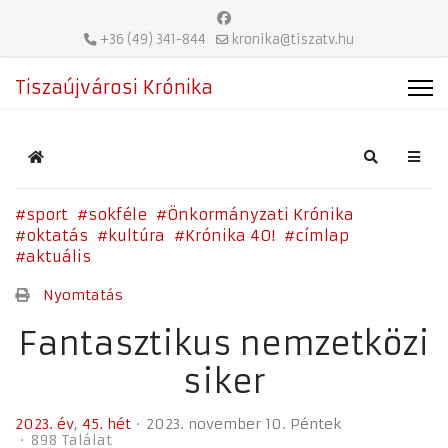
+36 (49) 341-844
kronika@tiszatv.hu
Tiszaújvárosi Krónika
Home
Search
sport
sokféle
Önkormányzati Krónika
oktatás
kultúra
Krónika 40!
címlap
aktuális
Nyomtatás
Fantasztikus nemzetközi
siker
2023. év
45. hét
2023. november 10. Péntek
898 Találat