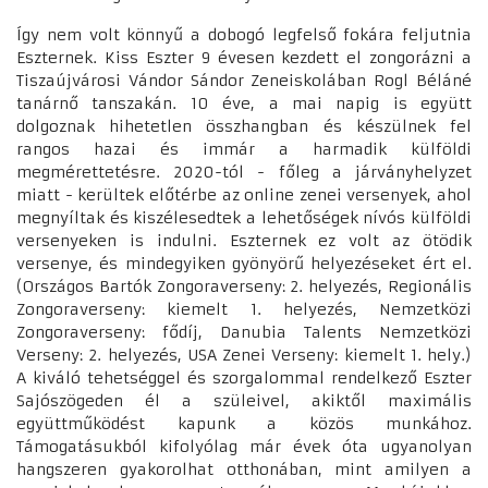
Így nem volt könnyű a dobogó legfelső fokára feljutnia
Eszternek. Kiss Eszter 9 évesen kezdett el zongorázni a
Tiszaújvárosi Vándor Sándor Zeneiskolában Rogl Béláné
tanárnő tanszakán. 10 éve, a mai napig is együtt
dolgoznak hihetetlen összhangban és készülnek fel
rangos hazai és immár a harmadik külföldi
megmérettetésre. 2020-tól - főleg a járványhelyzet
miatt - kerültek előtérbe az online zenei versenyek, ahol
megnyíltak és kiszélesedtek a lehetőségek nívós külföldi
versenyeken is indulni. Eszternek ez volt az ötödik
versenye, és mindegyiken gyönyörű helyezéseket ért el.
(Országos Bartók Zongoraverseny: 2. helyezés, Regionális
Zongoraverseny: kiemelt 1. helyezés, Nemzetközi
Zongoraverseny: fődíj, Danubia Talents Nemzetközi
Verseny: 2. helyezés, USA Zenei Verseny: kiemelt 1. hely.)
A kiváló tehetséggel és szorgalommal rendelkező Eszter
Sajószögeden él a szüleivel, akiktől maximális
együttműködést kapunk a közös munkához.
Támogatásukból kifolyólag már évek óta ugyanolyan
hangszeren gyakorolhat otthonában, mint amilyen a