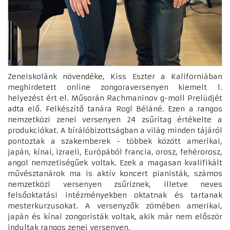
Zeneiskolánk növendéke, Kiss Eszter a Kaliforniában
meghirdetett online zongoraversenyen kiemelt 1.
helyezést ért el. Műsorán Rachmaninov g-moll Prelüdjét
adta elő. Felkészítő tanára Rogl Béláné. Ezen a rangos
nemzetközi zenei versenyen 24 zsűritag értékelte a
produkciókat. A bírálóbizottságban a világ minden tájáról
pontoztak a szakemberek - többek között amerikai,
japán, kínai, izraeli, Európából francia, orosz, fehérorosz,
angol nemzetiségűek voltak. Ezek a magasan kvalifikált
művésztanárok ma is aktív koncert pianisták, számos
nemzetközi versenyen zsűriznek, illetve neves
felsőoktatási intézményekben oktatnak és tartanak
mesterkurzusokat. A versenyzők zömében amerikai,
japán és kínai zongoristák voltak, akik már nem először
indultak rangos zenei versenyen.