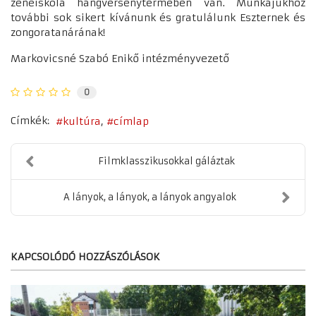
zeneiskola hangversenytermében van. Munkájukhoz
további sok sikert kívánunk és gratulálunk Eszternek és
zongoratanárának!
Markovicsné Szabó Enikő intézményvezető
0
Címkék:
kultúra
címlap
Filmklasszikusokkal gáláztak
A lányok, a lányok, a lányok angyalok
KAPCSOLÓDÓ HOZZÁSZÓLÁSOK