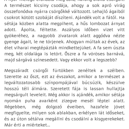
A természet kicsiny csodája, ahogy a sok apró virág
összefonódva nyárra csörgőkké változott. Lehajló ágaiból
csokrot kötött szobáját díszíteni. Ajándék volt a fától. Ha
sétája közben alatta megpihent, a hűs lombozat árnyat
adott. Ápolta, féltette. Aszályos időben vizet vitt
gyökeréhez, a nagyobb zivatarok alatt aggódva nézte
gyenge ágait, le ne törjenek. Ahogyan múltak az évek, az
élet viharai megtépázták mindkettejüket. A fa sem úszta
meg, két oldalága is letört. Őszre a fa vöröses barnává,
majd sárgává színesedett. Vagy ekkor volt a legszebb?
Megszáradt csörgői fürtökben zenéltek a szélben.
Szerette az őszt, ezt az évszakot, amikor a természet a
legváltozatosabb színpompájával búcsúzik, készülve
hosszú téli álmára. Szeretett fája is lassan hullajtja
megsárgult leveleit. Még akkor is ajándék, amikor sétája
nyomán puha avarként zizegve mesél léptei alatt.
Régebben, még dolgozó éveiben, hazafele jövet
megfigyelte, milyen sok ablakban, erkélyen lát időseket,
és az úton sétálva megállni és csodálni a kisgyerekeket.
Már érti a miérteket…