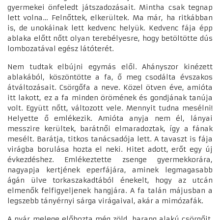
gyermekei önfeledt játszadozásait. Mintha csak tegnap
lett volna… Felnőttek, elkerültek. Ma már, ha ritkábban
is, de unokáinak lett kedvenc helyük. Kedvenc fája épp
ablaka előtt nőtt olyan terebélyesre, hogy betöltötte dús
lombozatával egész látóterét.
Nem tudtak elbújni egymás elől. Ahányszor kinézett
ablakából, köszöntötte a fa, ő meg csodálta évszakos
átváltozásait. Csörgőfa a neve. Közel ötven éve, amióta
itt lakott, ez a fa minden örömének és gondjának tanúja
volt. Együtt nőtt, változott vele. Mennyit tudna mesélni!
Helyette ő emlékezik. Amióta anyja nem él, lányai
messzire kerültek, barátnői elmaradoztak, így a fának
mesélt. Barátja, titkos tanácsadója lett. A tavaszt is fája
virágba borulása hozta el neki. Hitet adott, erőt egy új
évkezdéshez. Emlékeztette zsenge gyermekkorára,
nagyapja kertjének eperfájára, aminek legmagasabb
ágán ülve torkaszakadtából énekelt, hogy az utcán
elmenők felfigyeljenek hangjára. A fa talán májusban a
legszebb tányérnyi sárga virágaival, akár a mimózafák.
A nyár melege előhozta még zöld, harang alakú csörgőit.