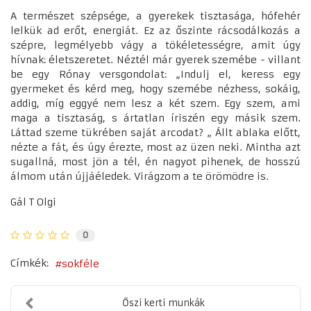
A természet szépsége, a gyerekek tisztasága, hófehér
lelkük ad erőt, energiát. Ez az őszinte rácsodálkozás a
szépre, legmélyebb vágy a tökéletességre, amit úgy
hívnak: életszeretet. Néztél már gyerek szemébe - villant
be egy Rónay versgondolat: „Indulj el, keress egy
gyermeket és kérd meg, hogy szemébe nézhess, sokáig,
addig, míg eggyé nem lesz a két szem. Egy szem, ami
maga a tisztaság, s ártatlan íriszén egy másik szem.
Láttad szeme tükrében saját arcodat? „ Állt ablaka előtt,
nézte a fát, és úgy érezte, most az üzen neki. Mintha azt
sugallná, most jön a tél, én nagyot pihenek, de hosszú
álmom után újjáéledek. Virágzom a te örömödre is.
Gál T Olgi
0
Címkék:
sokféle
Őszi kerti munkák