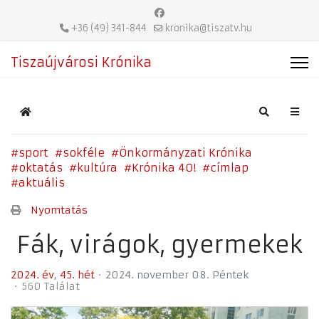
+36 (49) 341-844
kronika@tiszatv.hu
Tiszaújvárosi Krónika
Home
Search
sport
sokféle
Önkormányzati Krónika
oktatás
kultúra
Krónika 40!
címlap
aktuális
Nyomtatás
Fák, virágok, gyermekek
2024. év
45. hét
2024. november 08. Péntek
560 Találat