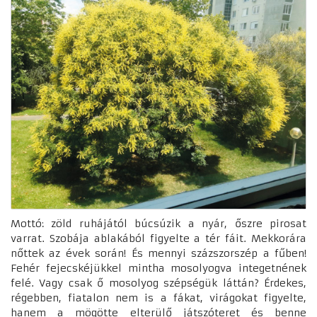
Mottó: zöld ruhájától búcsúzik a nyár, őszre pirosat
varrat. Szobája ablakából figyelte a tér fáit. Mekkorára
nőttek az évek során! És mennyi százszorszép a fűben!
Fehér fejecskéjükkel mintha mosolyogva integetnének
felé. Vagy csak ő mosolyog szépségük láttán? Érdekes,
régebben, fiatalon nem is a fákat, virágokat figyelte,
hanem a mögötte elterülő játszóteret és benne