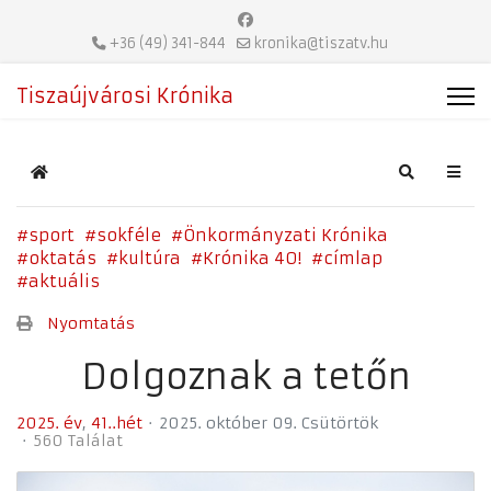
+36 (49) 341-844
kronika@tiszatv.hu
Tiszaújvárosi Krónika
Home
Search
sport
sokféle
Önkormányzati Krónika
oktatás
kultúra
Krónika 40!
címlap
aktuális
Nyomtatás
Dolgoznak a tetőn
2025. év
41..hét
2025. október 09. Csütörtök
560 Találat