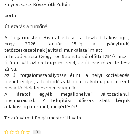
- nyilatkozta Kósa-Tóth Zoltán.
berta
Útlezárás a fürdőnél
A Polgármesteri Hivatal értesíti a Tisztelt Lakosságot,
hogy 2026. január 15-ig a gyógyfürdő
tetőszerkezetének javítási munkálatai miatt
a Tiszaújvárosi Gyógy- és Strandfürdő előtti 1234/3 hrsz.-
ú úton változik a forgalmi rend, az út egy része le lesz
zárva.
Az új forgalomszabályozás érinti a helyi közlekedés
menetrendjét, a fenti időszakban a Fizikoterápiai Intézet
megálló ideiglenesen megszűnik.
A járatok egyéb megállóhelyei változatlanul
megmaradnak. A felújítási időszak alatt kérjük
a lakosság türelmét, megértését!
Tiszaújvárosi Polgármesteri Hivatal
0