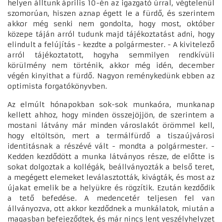
helyen álltunk április 10-én az igazgató úrral, végtelenül
szomorúan, hiszen aznap égett le a fürdő, és szerintem
akkor még senki nem gondolta, hogy most, október
közepe táján arról tudunk majd tájékoztatást adni, hogy
elindult a felújítás - kezdte a polgármester. - A kivitelező
arról tájékoztatott, hogyha semmilyen rendkívüli
körülmény nem történik, akkor még idén, december
végén kinyithat a fürdő. Nagyon reménykedünk ebben az
optimista forgatókönyvben.
Az elmúlt hónapokban sok-sok munkaóra, munkanap
kellett ahhoz, hogy minden összejöjjön, de szerintem a
mostani látvány már minden városlakót örömmel kell,
hogy eltöltsön, mert a termálfürdő a tiszaújvárosi
identitásnak a részévé vált - mondta a polgármester. -
Kedden kezdődött a munka látványos része, de előtte is
sokat dolgoztak a kollégák, beállványozták a belső teret,
a megégett elemeket leválasztották, kivágták, és most az
újakat emelik be a helyükre és rögzítik. Ezután kezdődik
a tető befedése. A medencetér teljesen fel van
állványozva, ott akkor kezdődnek a munkálatok, miután a
magasban befejeződtek, és már nincs lent veszélyhelyzet