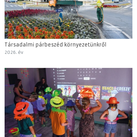
Társadalmi párbeszéd környezetünkről
2026. év