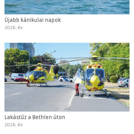
Újabb kánikulai napok
2026. év
Lakástűz a Bethlen úton
2026. év