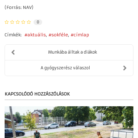
(Forrás: NAV)
0
Címkék:
aktuális
sokféle
címlap
Munkába álltak a diákok
A gyógyszerész válaszol
KAPCSOLÓDÓ HOZZÁSZÓLÁSOK