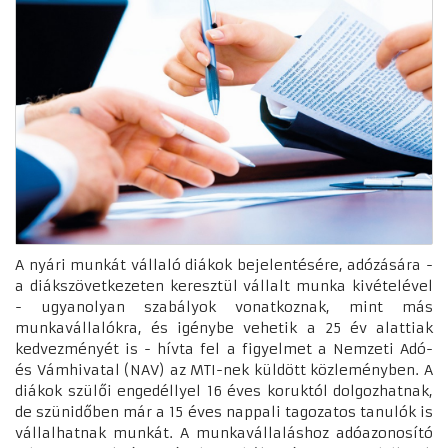
A nyári munkát vállaló diákok bejelentésére, adózására -
a diákszövetkezeten keresztül vállalt munka kivételével
- ugyanolyan szabályok vonatkoznak, mint más
munkavállalókra, és igénybe vehetik a 25 év alattiak
kedvezményét is - hívta fel a figyelmet a Nemzeti Adó-
és Vámhivatal (NAV) az MTI-nek küldött közleményben. A
diákok szülői engedéllyel 16 éves koruktól dolgozhatnak,
de szünidőben már a 15 éves nappali tagozatos tanulók is
vállalhatnak munkát. A munkavállaláshoz adóazonosító