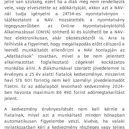
jelre van szükség, ezért ha a diák még nem rendelkezik
vele, vagy elvesztette az adókártyáját, akkor azt a NAV-
nál tudja igényelni a 24T34-es nyomtatványon -
tájékoztatott a NAV. Hozzátették: a nyomtatvány
legegyszerűbben az Online Nyomtatványkitöltő
Alkalmazással (ONYA) tölthető ki és küldhető be a NAV-
hoz elektronikusan, akár okoseszközről is. Arra is
felhívták a figyelmet, hogy megállapodás előtt célszerű a
leendő munkáltatót ellenőrizni a NAV honlapján az
„Adatbázisok" rovatban, mivel a be nem jelentett
alkalmazottat foglalkoztató cégeknél kockázatos
munkába állni. A diákmunkával szerzett jövedelemre is
érvényes a 25 év alatti fiatalok kedvezménye, miszerint
havi 576 601 forintig nem kell személyi jövedelemadót
fizetni. Ez az adóalapból levonható kedvezmény 2024-
ben havonta maximum 86 490 forint adómegtakarítást
jelent.
A kedvezmény érvényesítését nem kell kérnie a
fiatalnak, mivel azt a munkáltató minden hónapban
automatikusan figyelembe veszi, kivéve, ha valaki
nyilatkozatban kéri a kedvezmény részleges vagy teljes