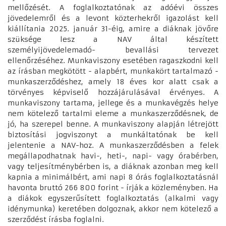
mellőzését. A foglalkoztatónak az adóévi összes
jövedelemről és a levont közterhekről igazolást kell
kiállítania 2025. január 31-éig, amire a diáknak jövőre
szüksége lesz a NAV által készített
személyijövedelemadó- bevallási tervezet
ellenőrzéséhez. Munkaviszony esetében ragaszkodni kell
az írásban megkötött - alapbért, munkakört tartalmazó -
munkaszerződéshez, amely 18 éves kor alatt csak a
törvényes képviselő hozzájárulásával érvényes. A
munkaviszony tartama, jellege és a munkavégzés helye
nem kötelező tartalmi eleme a munkaszerződésnek, de
jó, ha szerepel benne. A munkaviszony alapján létrejött
biztosítási jogviszonyt a munkáltatónak be kell
jelentenie a NAV-hoz. A munkaszerződésben a felek
megállapodhatnak havi-, heti-, napi- vagy órabérben,
vagy teljesítménybérben is, a diáknak azonban meg kell
kapnia a minimálbért, ami napi 8 órás foglalkoztatásnál
havonta bruttó 266 800 forint - írják a közleményben. Ha
a diákok egyszerűsített foglalkoztatás (alkalmi vagy
idénymunka) keretében dolgoznak, akkor nem kötelező a
szerződést írásba foglalni.