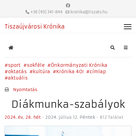
+36 (49) 341-844
kronika@tiszatv.hu
Tiszaújvárosi Krónika
Home
Search
sport
sokféle
Önkormányzati Krónika
oktatás
kultúra
Krónika 40!
címlap
aktuális
Nyomtatás
Diákmunka-szabályok
2024. év
28. hét
2024. július 12. Péntek
812 Találat