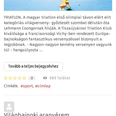
TRIATLON. A magyar triatlon első olimpiai távon elért elit
kategóriás világverseny- győztesét szombat délután óta
Lehmann Csongornak hívják. A Tiszaújvárosi Triatlon Klub
kiválósága a franciaországi Vichy-ben rendezett Európa-
bajnokságon fantasztikus versenyzéssel bizonyult a
legjobbnak. - Nagyon-nagyon kemény versenyen vagyunk
túl - hangsúlyozta ...
Tovább a teljes bejegyzéshez
989 Találat
0
Címkék:
sport
címlap
Világbajnoki aranyérem