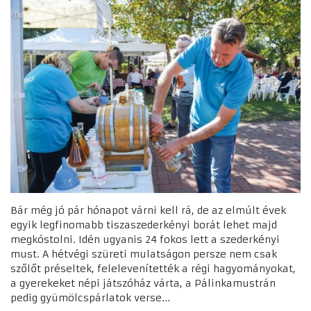
Bár még jó pár hónapot várni kell rá, de az elmúlt évek
egyik legfinomabb tiszaszederkényi borát lehet majd
megkóstolni. Idén ugyanis 24 fokos lett a szederkényi
must. A hétvégi szüreti mulatságon persze nem csak
szőlőt préseltek, felelevenítették a régi hagyományokat,
a gyerekeket népi játszóház várta, a Pálinkamustrán
pedig gyümölcspárlatok verse...