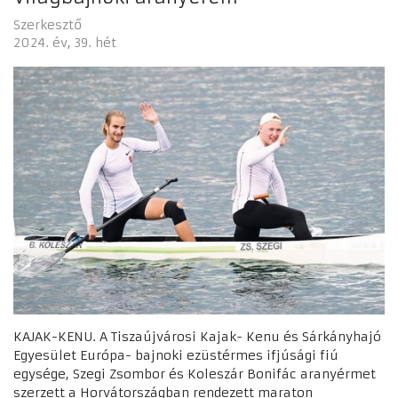
Szerkesztő
2024. év
39. hét
KAJAK-KENU. A Tiszaújvárosi Kajak- Kenu és Sárkányhajó
Egyesület Európa- bajnoki ezüstérmes ifjúsági fiú
egysége, Szegi Zsombor és Koleszár Bonifác aranyérmet
szerzett a Horvátországban rendezett maraton