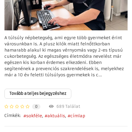
A túlsúly népbetegség, ami egyre több gyermeket érint
városunkban is. A plusz kilók miatt felnőttkorban
hamarabb alakul ki magas vérnyomás vagy 2-es típusú
cukorbetegség. Az egészséges életmódra nevelést már
egészen kis korban érdemes elkezdeni. Ebben
segítenének a prevenciós szakrendelések is, melyekhez
már a 10 év feletti túlsúlyos gyermekek is c...
Tovább a teljes bejegyzéshez
689 Találat
0
Címkék:
sokféle
aktuális
címlap