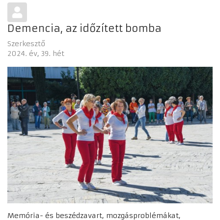
Demencia, az időzített bomba
Szerkesztő
2024. év
39. hét
Memória- és beszédzavart, mozgásproblémákat,