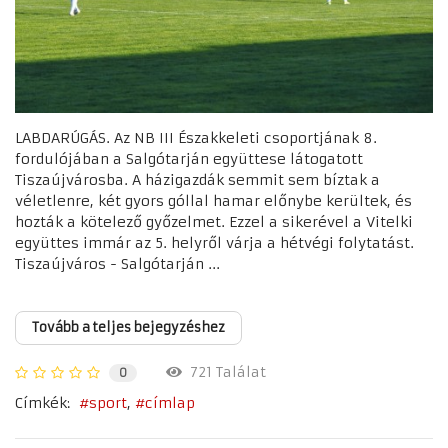
LABDARÚGÁS. Az NB III Északkeleti csoportjának 8.
fordulójában a Salgótarján együttese látogatott
Tiszaújvárosba. A házigazdák semmit sem bíztak a
véletlenre, két gyors góllal hamar előnybe kerültek, és
hozták a kötelező győzelmet. Ezzel a sikerével a Vitelki
együttes immár az 5. helyről várja a hétvégi folytatást.
Tiszaújváros - Salgótarján ...
Tovább a teljes bejegyzéshez
721 Találat
0
Címkék:
sport
címlap