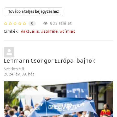
Tovább a teljes bejegyzéshez
809 Találat
0
Címkék:
aktuális
sokféle
címlap
Lehmann Csongor Európa-bajnok
Szerkesztő
2024. év
39. hét