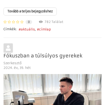
Tovább a teljes bejegyzéshez
782 Találat
0
Címkék:
aktuális
címlap
Fókuszban a túlsúlyos gyerekek
Szerkesztő
2024. év
39. hét