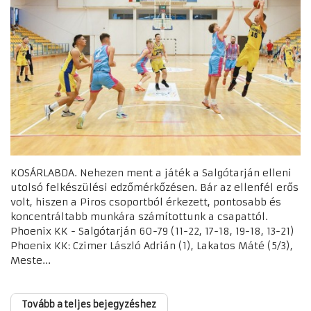
KOSÁRLABDA. Nehezen ment a játék a Salgótarján elleni
utolsó felkészülési edzőmérkőzésen. Bár az ellenfél erős
volt, hiszen a Piros csoportból érkezett, pontosabb és
koncentráltabb munkára számítottunk a csapattól.
Phoenix KK - Salgótarján 60-79 (11-22, 17-18, 19-18, 13-21)
Phoenix KK: Czimer László Adrián (1), Lakatos Máté (5/3),
Meste...
Tovább a teljes bejegyzéshez