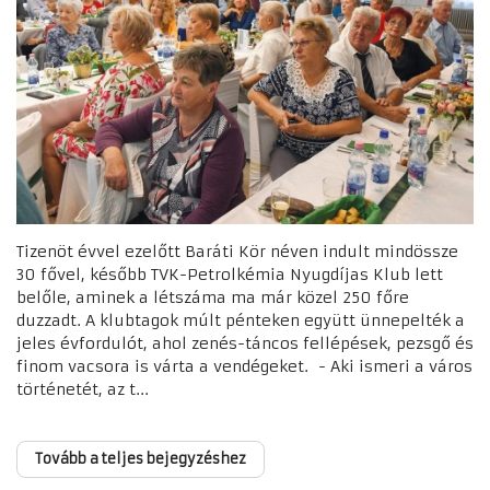
Tizenöt évvel ezelőtt Baráti Kör néven indult mindössze
30 fővel, később TVK-Petrolkémia Nyugdíjas Klub lett
belőle, aminek a létszáma ma már közel 250 főre
duzzadt. A klubtagok múlt pénteken együtt ünnepelték a
jeles évfordulót, ahol zenés-táncos fellépések, pezsgő és
finom vacsora is várta a vendégeket. - Aki ismeri a város
történetét, az t...
Tovább a teljes bejegyzéshez