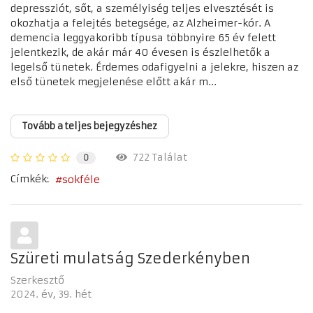
depressziót, sőt, a személyiség teljes elvesztését is
okozhatja a felejtés betegsége, az Alzheimer-kór. A
demencia leggyakoribb típusa többnyire 65 év felett
jelentkezik, de akár már 40 évesen is észlelhetők a
legelső tünetek. Érdemes odafigyelni a jelekre, hiszen az
első tünetek megjelenése előtt akár m...
Tovább a teljes bejegyzéshez
722 Találat
0
Címkék:
sokféle
Szüreti mulatság Szederkényben
Szerkesztő
2024. év
39. hét