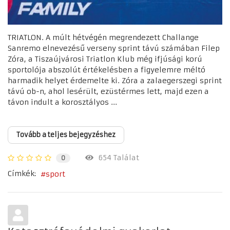
TRIATLON. A múlt hétvégén megrendezett Challange
Sanremo elnevezésű verseny sprint távú számában Filep
Zóra, a Tiszaújvárosi Triatlon Klub még ifjúsági korú
sportolója abszolút értékelésben a figyelemre méltó
harmadik helyet érdemelte ki. Zóra a zalaegerszegi sprint
távú ob-n, ahol lesérült, ezüstérmes lett, majd ezen a
távon indult a korosztályos ...
Tovább a teljes bejegyzéshez
654 Találat
0
Címkék:
sport