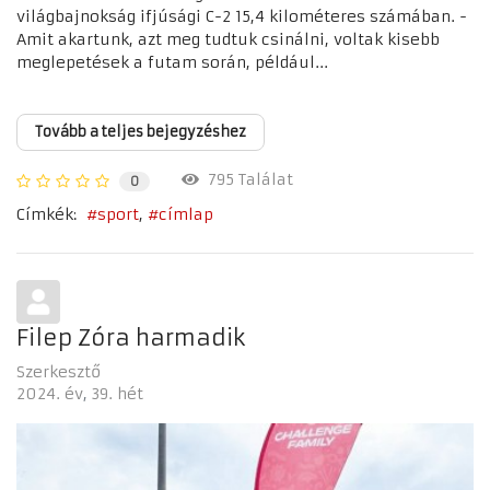
világbajnokság ifjúsági C-2 15,4 kilométeres számában. -
Amit akartunk, azt meg tudtuk csinálni, voltak kisebb
meglepetések a futam során, például...
Tovább a teljes bejegyzéshez
795 Találat
0
Címkék:
sport
címlap
Filep Zóra harmadik
Szerkesztő
2024. év
39. hét