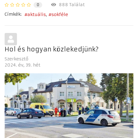
888 Találat
0
Címkék:
aktuális
sokféle
Hol és hogyan közlekedjünk?
Szerkesztő
2024. év
39. hét