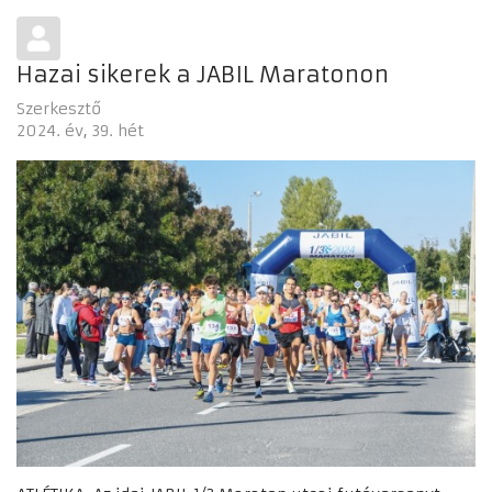
Hazai sikerek a JABIL Maratonon
Szerkesztő
2024. év
39. hét