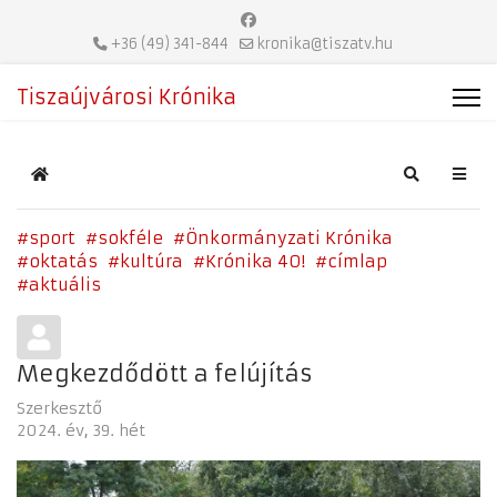
+36 (49) 341-844
kronika@tiszatv.hu
Tiszaújvárosi Krónika
Home
Search
sport
sokféle
Önkormányzati Krónika
oktatás
kultúra
Krónika 40!
címlap
aktuális
Megkezdődött a felújítás
Szerkesztő
2024. év
39. hét