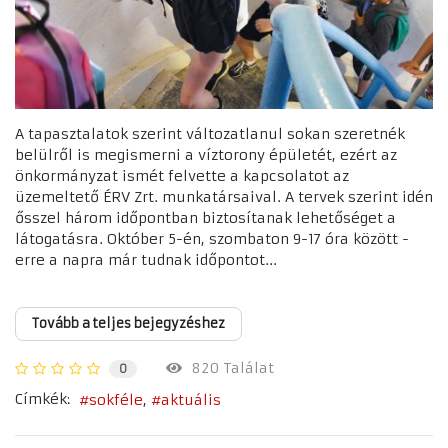
A tapasztalatok szerint változatlanul sokan szeretnék
belülről is megismerni a víztorony épületét, ezért az
önkormányzat ismét felvette a kapcsolatot az
üzemeltető ÉRV Zrt. munkatársaival. A tervek szerint idén
ősszel három időpontban biztosítanak lehetőséget a
látogatásra. Október 5-én, szombaton 9-17 óra között -
erre a napra már tudnak időpontot...
Tovább a teljes bejegyzéshez
820 Találat
0
Címkék:
sokféle
aktuális