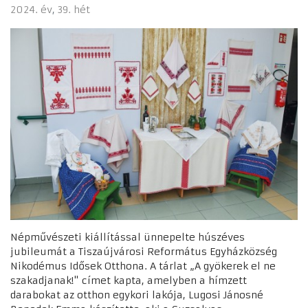
2024. év
39. hét
Népművészeti kiállítással ünnepelte húszéves
jubileumát a Tiszaújvárosi Református Egyházközség
Nikodémus Idősek Otthona. A tárlat „A gyökerek el ne
szakadjanak!" címet kapta, amelyben a hímzett
darabokat az otthon egykori lakója, Lugosi Jánosné