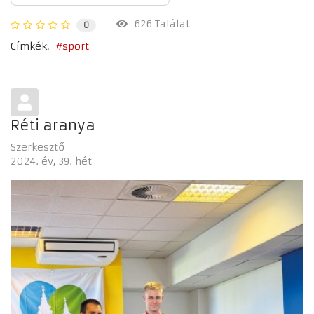
626 Találat
0
Címkék:
sport
Réti aranya
Szerkesztő
2024. év
39. hét