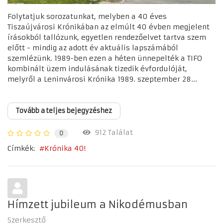
Folytatjuk sorozatunkat, melyben a 40 éves
Tiszaújvárosi Krónikában az elmúlt 40 évben megjelent
írásokból tallózunk, egyetlen rendezőelvet tartva szem
előtt - mindig az adott év aktuális lapszámából
szemlézünk. 1989-ben ezen a héten ünnepelték a TIFO
kombinált üzem indulásának tizedik évfordulóját,
melyről a Leninvárosi Krónika 1989. szeptember 28...
Tovább a teljes bejegyzéshez
912 Találat
0
Címkék:
Krónika 40!
Hímzett jubileum a Nikodémusban
Szerkesztő