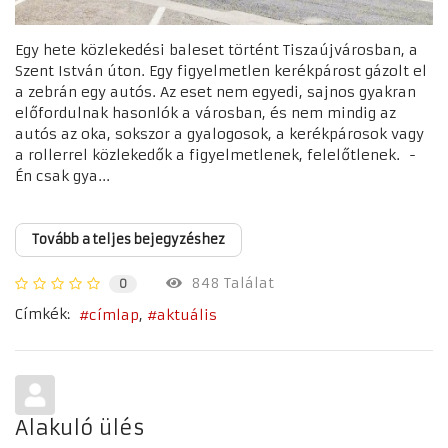
Egy hete közlekedési baleset történt Tiszaújvárosban, a
Szent István úton. Egy figyelmetlen kerékpárost gázolt el
a zebrán egy autós. Az eset nem egyedi, sajnos gyakran
előfordulnak hasonlók a városban, és nem mindig az
autós az oka, sokszor a gyalogosok, a kerékpárosok vagy
a rollerrel közlekedők a figyelmetlenek, felelőtlenek. -
Én csak gya...
Tovább a teljes bejegyzéshez
848 Találat
0
Címkék:
címlap
aktuális
Alakuló ülés