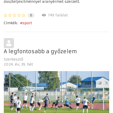
összteljesítménnyel aranyérmet szerzett.
749 Találat
0
Címkék:
sport
A legfontosabb a győzelem
Szerkesztő
2024. év
39. hét