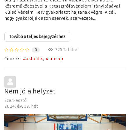
óráig Tiszaújváros területén a MOL Petrolkémia Zrt.
közreműködésével a Katasztrófavédelem irányításával
Külső Védelmi Terv gyakorlatot hajtanak végre. A cél,
hogy gyakorolják azon szervek, szervezete...
Tovább a teljes bejegyzéshez
725 Találat
0
Címkék:
aktuális
címlap
Nem jó a helyzet
Szerkesztő
2024. év
39. hét