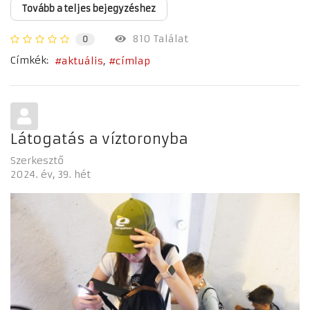
Tovább a teljes bejegyzéshez
810 Találat
0
Címkék:
aktuális
címlap
Látogatás a víztoronyba
Szerkesztő
2024. év
39. hét