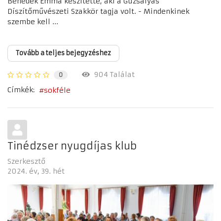
Benedek Emma készítette, aki a Guzsalyas
Díszítőművészeti Szakkör tagja volt. - Mindenkinek
szembe kell ...
Tovább a teljes bejegyzéshez
904 Találat
0
Címkék:
sokféle
Tinédzser nyugdíjas klub
Szerkesztő
2024. év
39. hét