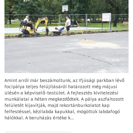
Amint arról már beszámoltunk, az Ifjúsági parkban lévő
focipálya teljes felújításáról határozott még májusi
ülésén a képviselő-testület. A fejlesztés kivitelezési
munkálatai a héten megkezdődtek. A pálya aszfaltozott
felületét kijavítják, majd rekortánburkolatot kap
felfestéssel, kézilabda kapukkal, mögöttük labdafogó
hálókkal. A beruházás értéke k...