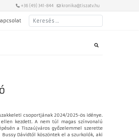
+36 (49) 341-844
kronika@tiszatv.hu
Keresés
apcsolat
Search
ó
Északkeleti csoportjának 2024/2025-ös idénye.
 ellen kezdett. A nem túl magas színvonalú
llépésén a Tiszaújváros győzelemmel szerette
a Bussy Dávidtól köszöntek el a szurkolók, aki