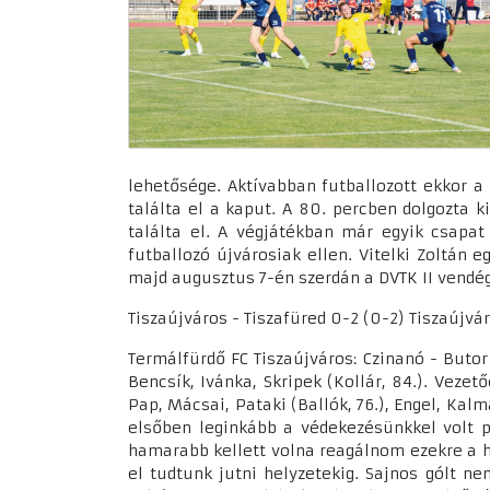
lehetősége. Aktívabban futballozott ekkor a 
találta el a kaput. A 80. percben dolgozta k
találta el. A végjátékban már egyik csapa
futballozó újvárosiak ellen. Vitelki Zoltán
majd augusztus 7-én szerdán a DVTK II vendé
Tiszaújváros - Tiszafüred 0-2 (0-2) Tiszaújvár
Termálfürdő FC Tiszaújváros: Czinanó - Butor (T
Bencsík, Ivánka, Skripek (Kollár, 84.). Vezető
Pap, Mácsai, Pataki (Ballók, 76.), Engel, Kalm
elsőben leginkább a védekezésünkkel volt p
hamarabb kellett volna reagálnom ezekre a hi
el tudtunk jutni helyzetekig. Sajnos gólt n