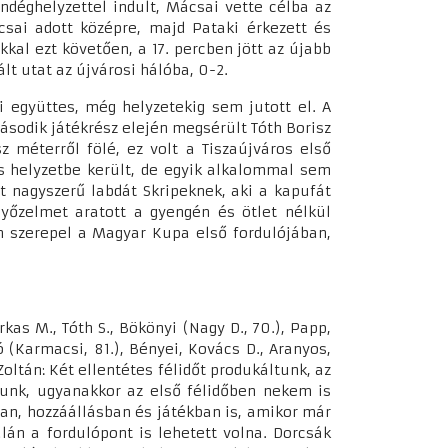
endéghelyzettel indult, Mácsai vette célba az
sai adott középre, majd Pataki érkezett és
kal ezt követően, a 17. percben jött az újabb
ált utat az újvárosi hálóba, 0-2.
 együttes, még helyzetekig sem jutott el. A
ásodik játékrész elején megsérült Tóth Borisz
sz méterről fölé, ez volt a Tiszaújváros első
 is helyzetbe került, de egyik alkalommal sem
tt nagyszerű labdát Skripeknek, aki a kapufát
yőzelmet aratott a gyengén és ötlet nélkül
án szerepel a Magyar Kupa első fordulójában,
arkas M., Tóth S., Bökönyi (Nagy D., 70.), Papp,
só (Karmacsi, 81.), Bényei, Kovács D., Aranyos,
Zoltán: Két ellentétes félidőt produkáltunk, az
tunk, ugyanakkor az első félidőben nekem is
ban, hozzáállásban és játékban is, amikor már
lán a fordulópont is lehetett volna. Dorcsák