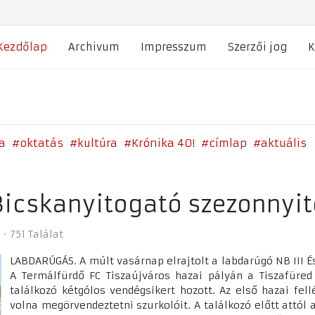
Kezdőlap
Archivum
Impresszum
Szerzői jog
K
a
oktatás
kultúra
Krónika 40!
címlap
aktuális
Bicskanyitogató szezonnyit
751 Találat
LABDARÚGÁS. A múlt vasárnap elrajtolt a labdarúgó NB III 
A Termálfürdő FC Tiszaújváros hazai pályán a Tiszafüred
találkozó kétgólos vendégsikert hozott. Az első hazai fe
volna megörvendeztetni szurkolóit. A találkozó előtt attól 