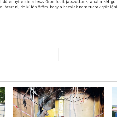
lidő ennyire sima lesz. Örömfocit játszottunk, ahol a két gól
 játszani, de külön öröm, hogy a hazaiak nem tudtak gólt lőn