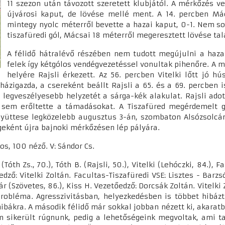
11 szezon után távozott szeretett klubjától. A mérkőzés v
újvárosi kaput, de lövése mellé ment. A 14. percben Mác
mintegy nyolc méterről bevette a hazai kaput, 0-1. Nem sok
tiszafüredi gól, Mácsai 18 méterről megeresztett lövése tal
A félidő hátralévő részében nem tudott megújulni a hazai
felek így kétgólos vendégvezetéssel vonultak pihenőre. A m
helyére Rajsli érkezett. Az 56. percben Vitelki lőtt jó hú
házigazda, a csereként beállt Rajsli a 65. és a 69. percben
i legveszélyesebb helyzetét a sárga-kék alakulat. Rajsli ado
t sem erőltette a támadásokat. A Tiszafüred megérdemelt g
 együttese legközelebb augusztus 3-án, szombaton Alsózsolc
geként újra bajnoki mérkőzésen lép pályára.
os, 100 néző. V: Sándor Cs.
óth Zs., 70.), Tóth B. (Rajsli, 50.), Vitelki (Lehóczki, 84.), F
edző: Vitelki Zoltán. Facultas-Tiszafüredi VSE: Lisztes - Barz
ár (Szövetes, 86.), Kiss H. Vezetőedző: Dorcsák Zoltán. Vitelki 
robléma. Agresszivitásban, helyezkedésben is többet hibáz
bákra. A második félidő már sokkal jobban nézett ki, akarat
em sikerült rúgnunk, pedig a lehetőségeink megvoltak, ami ta