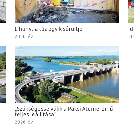
Elhunyt a tűz egyik sérültje
Id
2026. év
20
„Szükségessé válik a Paksi Atomerőmű
teljes leállítása”
2026. év