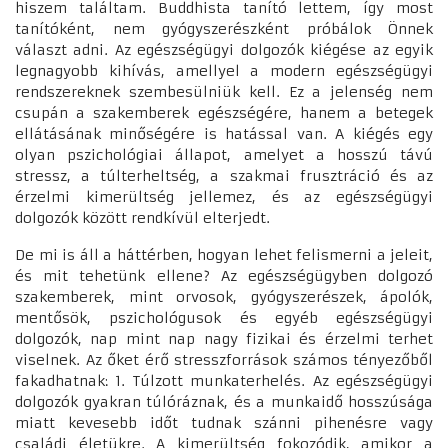
hiszem találtam. Buddhista tanító lettem, így most
tanítóként, nem gyógyszerészként próbálok Önnek
választ adni. Az egészségügyi dolgozók kiégése az egyik
legnagyobb kihívás, amellyel a modern egészségügyi
rendszereknek szembesülniük kell. Ez a jelenség nem
csupán a szakemberek egészségére, hanem a betegek
ellátásának minőségére is hatással van. A kiégés egy
olyan pszichológiai állapot, amelyet a hosszú távú
stressz, a túlterheltség, a szakmai frusztráció és az
érzelmi kimerültség jellemez, és az egészségügyi
dolgozók között rendkívül elterjedt.
De mi is áll a háttérben, hogyan lehet felismerni a jeleit,
és mit tehetünk ellene? Az egészségügyben dolgozó
szakemberek, mint orvosok, gyógyszerészek, ápolók,
mentősök, pszichológusok és egyéb egészségügyi
dolgozók, nap mint nap nagy fizikai és érzelmi terhet
viselnek. Az őket érő stresszforrások számos tényezőből
fakadhatnak: 1. Túlzott munkaterhelés. Az egészségügyi
dolgozók gyakran túlóráznak, és a munkaidő hosszúsága
miatt kevesebb időt tudnak szánni pihenésre vagy
családi életükre. A kimerültség fokozódik, amikor a