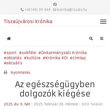
+36 (49) 341-844
kronika@tiszatv.hu
Tiszaújvárosi Krónika
Home
Search
sport
sokféle
Önkormányzati Krónika
oktatás
kultúra
Krónika 40!
címlap
aktuális
Nyomtatás
Az egészségügyben
dolgozók kiégése
2025. év
9. hét
2025. február 28. Péntek
800 Találat