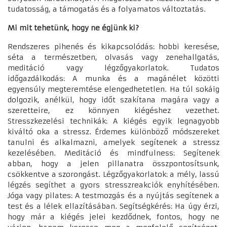
tudatosság, a támogatás és a folyamatos változtatás.
Mi mit tehetünk, hogy ne égjünk ki?
Rendszeres pihenés és kikapcsolódás: hobbi keresése,
séta a természetben, olvasás vagy zenehallgatás,
meditáció vagy légzőgyakorlatok. Tudatos
időgazdálkodás: A munka és a magánélet közötti
egyensúly megteremtése elengedhetetlen. Ha túl sokáig
dolgozik, anélkül, hogy időt szakítana magára vagy a
szeretteire, ez könnyen kiégéshez vezethet.
Stresszkezelési technikák: A kiégés egyik legnagyobb
kiváltó oka a stressz. Érdemes különböző módszereket
tanulni és alkalmazni, amelyek segítenek a stressz
kezelésében. Meditáció és mindfulness: Segítenek
abban, hogy a jelen pillanatra összpontosítsunk,
csökkentve a szorongást. Légzőgyakorlatok: a mély, lassú
légzés segíthet a gyors stresszreakciók enyhítésében.
Jóga vagy pilates: A testmozgás és a nyújtás segítenek a
test és a lélek ellazításában. Segítségkérés: Ha úgy érzi,
hogy már a kiégés jelei kezdődnek, fontos, hogy ne