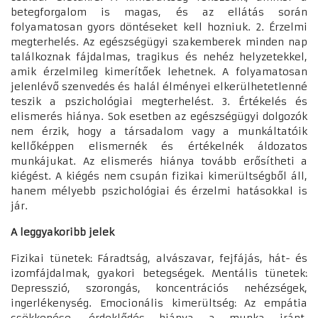
betegforgalom is magas, és az ellátás során
folyamatosan gyors döntéseket kell hozniuk. 2. Érzelmi
megterhelés. Az egészségügyi szakemberek minden nap
találkoznak fájdalmas, tragikus és nehéz helyzetekkel,
amik érzelmileg kimerítőek lehetnek. A folyamatosan
jelenlévő szenvedés és halál élményei elkerülhetetlenné
teszik a pszichológiai megterhelést. 3. Értékelés és
elismerés hiánya. Sok esetben az egészségügyi dolgozók
nem érzik, hogy a társadalom vagy a munkáltatóik
kellőképpen elismernék és értékelnék áldozatos
munkájukat. Az elismerés hiánya tovább erősítheti a
kiégést. A kiégés nem csupán fizikai kimerültségből áll,
hanem mélyebb pszichológiai és érzelmi hatásokkal is
jár.
A leggyakoribb jelek
Fizikai tünetek: Fáradtság, alvászavar, fejfájás, hát- és
izomfájdalmak, gyakori betegségek. Mentális tünetek:
Depresszió, szorongás, koncentrációs nehézségek,
ingerlékenység. Emocionális kimerültség: Az empátia