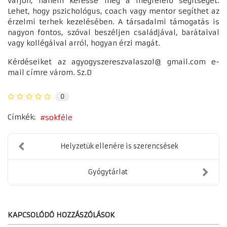
várjon, hanem keresse meg a megfelelő segítséget.
Lehet, hogy pszichológus, coach vagy mentor segíthet az
érzelmi terhek kezelésében. A társadalmi támogatás is
nagyon fontos, szóval beszéljen családjával, barátaival
vagy kollégáival arról, hogyan érzi magát.
Kérdéseiket az agyogyszereszvalaszol@ gmail.com e-
mail címre várom. Sz.D
0
Címkék:
sokféle
Helyzetük ellenére is szerencsések
Gyógytárlat
KAPCSOLÓDÓ HOZZÁSZÓLÁSOK