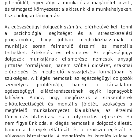
pihenőidőt, egyensúlyt a munka és a magánélet között,
és támogató környezetet alakítsunk ki a munkahelyeken.
Pszichológiai támogatás:
Az egészségügyi dolgozók számára elérhetővé kell tenni
a pszichológiai segítséget és a stresszkezelési
programokat, hogy jobban megbirkózhassanak a
munkájuk során felmerülő érzelmi és mentális
terhekkel. Értékelés és elismerés: Az egészségügyi
dolgozók munkájának elismerése nemcsak anyagi
juttatás formájában, hanem szóbeli dicséret, szakmai
előrelépés és megfelelő visszajelzés formájában is
szükséges. A kiégés nemcsak az egészségügyi dolgozók
személyes problémája, hanem a társadalom
egészségügyi ellátórendszerének egyik legnagyobb
kihívása. Ahhoz, hogy megőrizzük a szakemberek
elkötelezettségét és mentális jólétét, szükséges a
megfelelő munkakörnyezet kialakítása, az érzelmi
támogatás biztosítása és a folyamatos fejlesztés. Ha
nem figyelünk oda, a kiégés nemcsak a dolgozók életét,
hanem a betegek ellátását és a rendszer egészét is
súlyosan károsíthatja. A megelőzés és kezelés kulcsa a