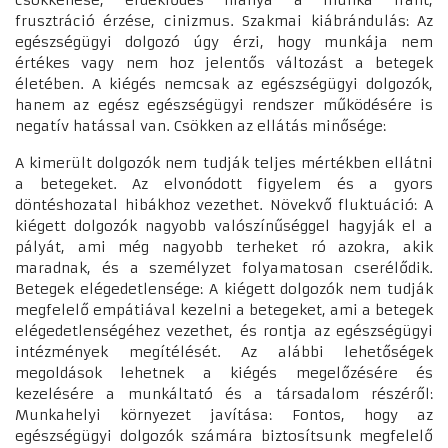
csökkenése, érdeklődés hiánya a munka iránt,
frusztráció érzése, cinizmus. Szakmai kiábrándulás: Az
egészségügyi dolgozó úgy érzi, hogy munkája nem
értékes vagy nem hoz jelentős változást a betegek
életében. A kiégés nemcsak az egészségügyi dolgozók,
hanem az egész egészségügyi rendszer működésére is
negatív hatással van. Csökken az ellátás minősége:
A kimerült dolgozók nem tudják teljes mértékben ellátni
a betegeket. Az elvonódott figyelem és a gyors
döntéshozatal hibákhoz vezethet. Növekvő fluktuáció: A
kiégett dolgozók nagyobb valószínűséggel hagyják el a
pályát, ami még nagyobb terheket ró azokra, akik
maradnak, és a személyzet folyamatosan cserélődik.
Betegek elégedetlensége: A kiégett dolgozók nem tudják
megfelelő empátiával kezelni a betegeket, ami a betegek
elégedetlenségéhez vezethet, és rontja az egészségügyi
intézmények megítélését. Az alábbi lehetőségek
megoldások lehetnek a kiégés megelőzésére és
kezelésére a munkáltató és a társadalom részéről:
Munkahelyi környezet javítása: Fontos, hogy az
egészségügyi dolgozók számára biztosítsunk megfelelő