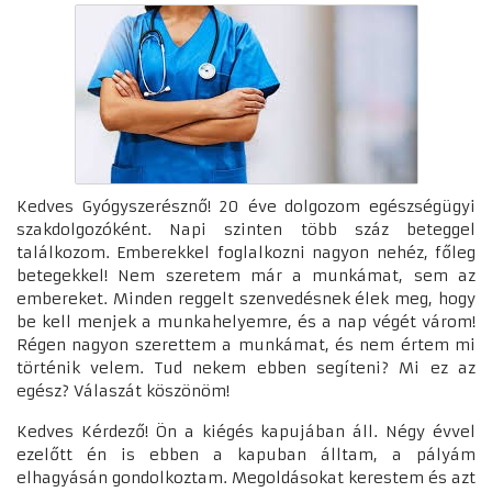
Kedves Gyógyszerésznő! 20 éve dolgozom egészségügyi
szakdolgozóként. Napi szinten több száz beteggel
találkozom. Emberekkel foglalkozni nagyon nehéz, főleg
betegekkel! Nem szeretem már a munkámat, sem az
embereket. Minden reggelt szenvedésnek élek meg, hogy
be kell menjek a munkahelyemre, és a nap végét várom!
Régen nagyon szerettem a munkámat, és nem értem mi
történik velem. Tud nekem ebben segíteni? Mi ez az
egész? Válaszát köszönöm!
Kedves Kérdező! Ön a kiégés kapujában áll. Négy évvel
ezelőtt én is ebben a kapuban álltam, a pályám
elhagyásán gondolkoztam. Megoldásokat kerestem és azt