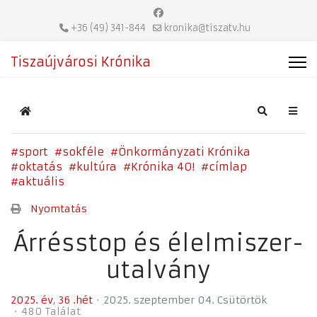
+36 (49) 341-844
kronika@tiszatv.hu
Tiszaújvárosi Krónika
Home
Search
sport
sokféle
Önkormányzati Krónika
oktatás
kultúra
Krónika 40!
címlap
aktuális
Nyomtatás
Árrésstop és élelmiszer-
utalvány
2025. év
36 .hét
2025. szeptember 04. Csütörtök
480 Találat