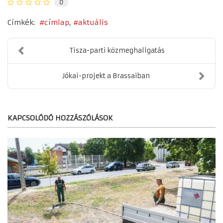
0
Címkék:
címlap
aktuális
Tisza-parti közmeghallgatás
Jókai-projekt a Brassaiban
KAPCSOLÓDÓ HOZZÁSZÓLÁSOK