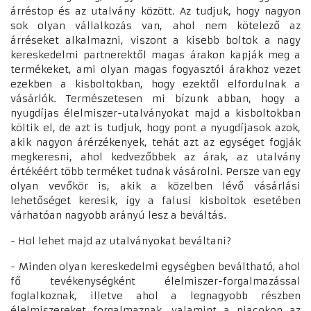
árréstop és az utalvány között. Az tudjuk, hogy nagyon
sok olyan vállalkozás van, ahol nem kötelező az
árréseket alkalmazni, viszont a kisebb boltok a nagy
kereskedelmi partnerektől magas árakon kapják meg a
termékeket, ami olyan magas fogyasztói árakhoz vezet
ezekben a kisboltokban, hogy ezektől elfordulnak a
vásárlók. Természetesen mi bízunk abban, hogy a
nyugdíjas élelmiszer-utalványokat majd a kisboltokban
költik el, de azt is tudjuk, hogy pont a nyugdíjasok azok,
akik nagyon árérzékenyek, tehát azt az egységet fogják
megkeresni, ahol kedvezőbbek az árak, az utalvány
értékéért több terméket tudnak vásárolni. Persze van egy
olyan vevőkör is, akik a közelben lévő vásárlási
lehetőséget keresik, így a falusi kisboltok esetében
várhatóan nagyobb arányú lesz a beváltás.
- Hol lehet majd az utalványokat beváltani?
- Minden olyan kereskedelmi egységben beváltható, ahol
fő tevékenységként élelmiszer-forgalmazással
foglalkoznak, illetve ahol a legnagyobb részben
élelmiszereket forgalmaznak, valamint a piacokon az