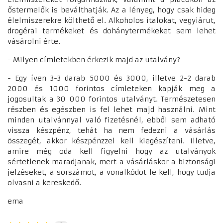
őstermelők is beválthatják. Az a lényeg, hogy csak hideg
élelmiszerekre költhető el. Alkoholos italokat, vegyiárut,
drogérai termékeket és dohánytermékeket sem lehet
vásárolni érte.
- Milyen címletekben érkezik majd az utalvány?
- Egy íven 3-3 darab 5000 és 3000, illetve 2-2 darab
2000 és 1000 forintos címleteken kapják meg a
jogosultak a 30 000 forintos utalványt. Természetesen
részben és egészben is fel lehet majd használni. Mint
minden utalvánnyal való fizetésnél, ebből sem adható
vissza készpénz, tehát ha nem fedezni a vásárlás
összegét, akkor készpénzzel kell kiegészíteni. Illetve,
amire még oda kell figyelni hogy az utalványok
sértetlenek maradjanak, mert a vásárláskor a biztonsági
jelzéseket, a sorszámot, a vonalkódot le kell, hogy tudja
olvasni a kereskedő.
ema