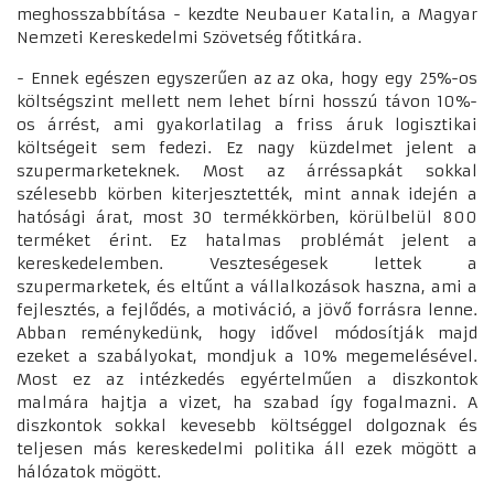
meghosszabbítása - kezdte Neubauer Katalin, a Magyar
Nemzeti Kereskedelmi Szövetség főtitkára.
- Ennek egészen egyszerűen az az oka, hogy egy 25%-os
költségszint mellett nem lehet bírni hosszú távon 10%-
os árrést, ami gyakorlatilag a friss áruk logisztikai
költségeit sem fedezi. Ez nagy küzdelmet jelent a
szupermarketeknek. Most az árréssapkát sokkal
szélesebb körben kiterjesztették, mint annak idején a
hatósági árat, most 30 termékkörben, körülbelül 800
terméket érint. Ez hatalmas problémát jelent a
kereskedelemben. Veszteségesek lettek a
szupermarketek, és eltűnt a vállalkozások haszna, ami a
fejlesztés, a fejlődés, a motiváció, a jövő forrásra lenne.
Abban reménykedünk, hogy idővel módosítják majd
ezeket a szabályokat, mondjuk a 10% megemelésével.
Most ez az intézkedés egyértelműen a diszkontok
malmára hajtja a vizet, ha szabad így fogalmazni. A
diszkontok sokkal kevesebb költséggel dolgoznak és
teljesen más kereskedelmi politika áll ezek mögött a
hálózatok mögött.