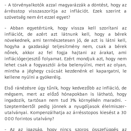
- A törvényalkotók azzal magyarázzák a döntést, hogy az
árrésstop visszaszorítja az inflációt. Ezek szerint a
szövetség nem ért ezzel egyet?
- Abban egyetértünk, hogy vissza kell szorítani az
inflációt, de azért azt látnunk kell, hogy a bérek
növekednek, ami természetesen jó, de azt is látni kell,
hogyha a gazdasági teljesítmény nem, csak a bérek
nőnek, akkor az fel fogja hajtani az árakat, ami
inflációgerjesztő folyamat. Ezért mondjuk azt, hogy nem
lehet csak a fogyasztói árba belenyúlni, mert az olyan,
mintha a jéghegy csúcsát kezdenénk el kapargatni, le
kellene nyúlni a gyökeréig.
Első ránézésre úgy tűnik, hogy kedvezőbb az infláció, de
mégsem, mert az előző hónapokban is látható, hogy
ingadozik, tartósan nem tud 3% környékén maradni. -
Szeptembertől pedig jönnek a nyugdíjasok élelmiszer-
utalványai. Kompenzálhatja az árrésstopos kiesést a 30
000 forintos utalvány?
- Az az igazság, hogy nincs szoros összefüggés az