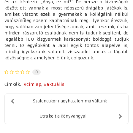
és azt kérdezte „Anya, ez mi?" De persze a kívánságok
között ott vannak a most népszerű drágább játékok is,
amiket viszont ezek a gyermekek a kollégáink nélkül
valószínűleg sosem kaphatnának meg. Ilyenkor érezzük,
hogy valóban van jelentősége annak, amit teszünk, és ha
minden rászoruló családnak nem is tudunk segíteni, de
legalább 100 kisgyermek karácsonyát boldoggá tudjuk
tenni. Ez egyébként a Jabil egyik fontos alapelve is,
mindig igyekszünk valamit visszaadni annak a tágabb
közösségnek, amelyben élünk, dolgozunk.
0
Címkék:
címlap
aktuális
Szaloncukor nagyhatalommá váltunk
Útra kelt a Könyvangyal