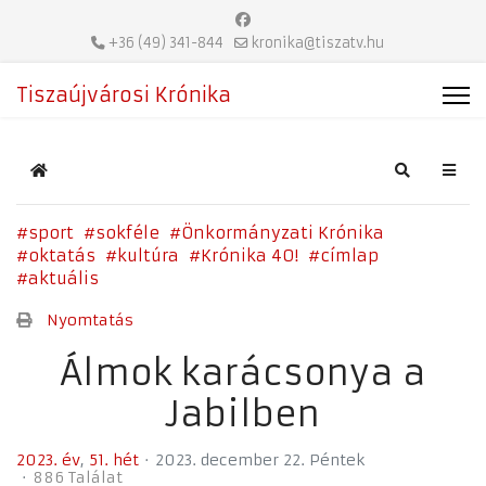
+36 (49) 341-844
kronika@tiszatv.hu
Tiszaújvárosi Krónika
Home
Search
sport
sokféle
Önkormányzati Krónika
oktatás
kultúra
Krónika 40!
címlap
aktuális
Nyomtatás
Álmok karácsonya a
Jabilben
2023. év
51. hét
2023. december 22. Péntek
886 Találat