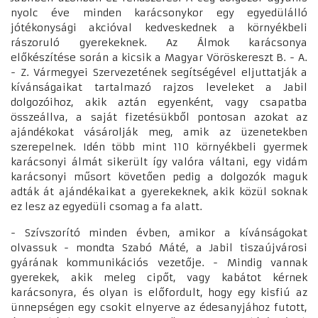
nyolc éve minden karácsonykor egy egyedülálló
jótékonysági akcióval kedveskednek a környékbeli
rászoruló gyerekeknek. Az Álmok karácsonya
előkészítése során a kicsik a Magyar Vöröskereszt B. - A.
- Z. Vármegyei Szervezetének segítségével eljuttatják a
kívánságaikat tartalmazó rajzos leveleket a Jabil
dolgozóihoz, akik aztán egyenként, vagy csapatba
összeállva, a saját fizetésükből pontosan azokat az
ajándékokat vásárolják meg, amik az üzenetekben
szerepelnek. Idén több mint 110 környékbeli gyermek
karácsonyi álmát sikerült így valóra váltani, egy vidám
karácsonyi műsort követően pedig a dolgozók maguk
adták át ajándékaikat a gyerekeknek, akik közül soknak
ez lesz az egyedüli csomag a fa alatt.
- Szívszorító minden évben, amikor a kívánságokat
olvassuk - mondta Szabó Máté, a Jabil tiszaújvárosi
gyárának kommunikációs vezetője. - Mindig vannak
gyerekek, akik meleg cipőt, vagy kabátot kérnek
karácsonyra, és olyan is előfordult, hogy egy kisfiú az
ünnepségen egy csokit elnyerve az édesanyjához futott,