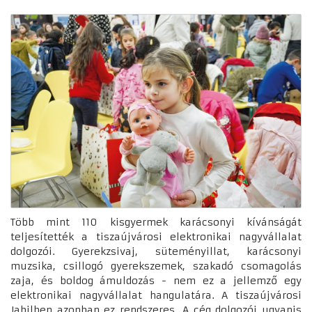
Több mint 110 kisgyermek karácsonyi kívánságát
teljesítették a tiszaújvárosi elektronikai nagyvállalat
dolgozói. Gyerekzsivaj, süteményillat, karácsonyi
muzsika, csillogó gyerekszemek, szakadó csomagolás
zaja, és boldog ámuldozás - nem ez a jellemző egy
elektronikai nagyvállalat hangulatára. A tiszaújvárosi
Jabilben azonban ez rendszeres. A cég dolgozói ugyanis