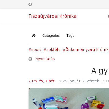
Tiszaújvárosi Krónika
Categories
Tags
Home
sport
sokféle
Önkormányzati Krónik
Nyomtatás
A gy
2025. év
3. hét
2025. január 17. Péntek
603