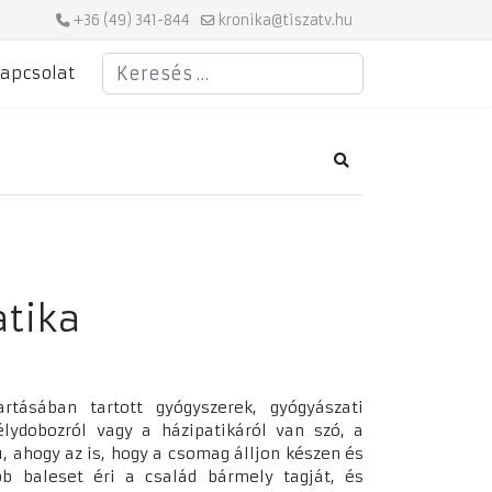
+36 (49) 341-844
kronika@tiszatv.hu
Keresés
apcsolat
Search
atika
tásában tartott gyógyszerek, gyógyászati
lydobozról vagy a házipatikáról van szó, a
, ahogy az is, hogy a csomag álljon készen és
bb baleset éri a család bármely tagját, és