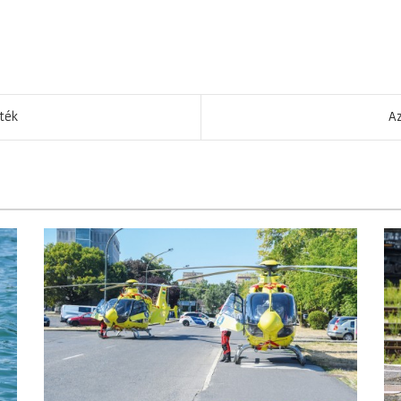
ték
Az