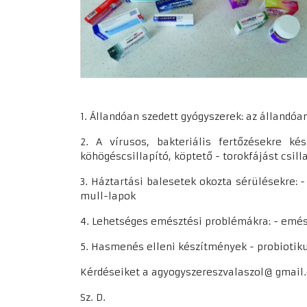
1. Állandóan szedett gyógyszerek: az állandó
2. A vírusos, bakteriális fertőzésekre ké
köhögéscsillapító, köptető - torokfájást csil
3. Háztartási balesetek okozta sérülésekre:
mull-lapok
4. Lehetséges emésztési problémákra: - emé
5. Hasmenés elleni készítmények - probiotik
Kérdéseiket a agyogyszereszvalaszol@ gmail
Sz. D.