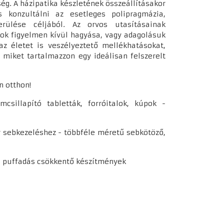
ég. A házipatika készletének összeállításakor
 konzultálni az esetleges polipragmázia,
rülése céljából. Az orvos utasításainak
sok figyelmen kívül hagyása, vagy adagolásuk
z életet is veszélyeztető mellékhatásokat,
miket tartalmazzon egy ideálisan felszerelt
en otthon!
csillapító tabletták, forróitalok, kúpok -
r sebkezeléshez - többféle méretű sebkötöző,
- puffadás csökkentő készítmények