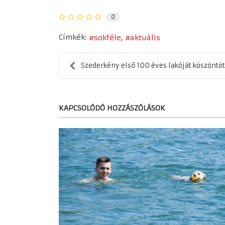
0
Címkék:
sokféle
aktuális
Szederkény első 100 éves lakóját köszöntöt
KAPCSOLÓDÓ HOZZÁSZÓLÁSOK