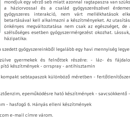
mondjuk egy vérző seb miatt azonnal ragtapaszra van szüks
a háziorvossal és a család gyógyszerészével érdemes
gyógyszeres interakció, nem várt mellékhatások elke
betartásával kell alkalmazni a készítményeket. Az utasítá
önkényes megváltoztatása nem csak az egészséget, de a
szélsőséges esetben gyógyszermérgezést okozhat. Lássuk, 
házipatika:
an szedett gyógyszereinkből legalább egy havi mennyiség legy
szülve gyermekek és felnőttek részére: - láz- és fájdalom
lapító készítmények - orrspray - antihisztamin
 - kompakt sebtapaszok különböző méretben - fertőtlenítősze
sztőenzim, epeműködésre ható készítmények - savcsökkentő 
um - hasfogó 6. Hányás elleni készítmények
.com e-mail címre várom.