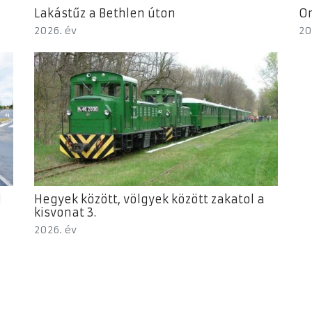
Lakástűz a Bethlen úton
Or
2026. év
20
l
Hegyek között, völgyek között zakatol a
kisvonat 3.
2026. év