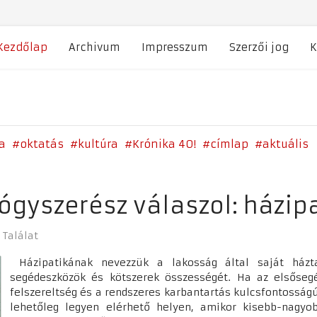
Kezdőlap
Archivum
Impresszum
Szerzői jog
K
a
oktatás
kultúra
Krónika 40!
címlap
aktuális
ógyszerész válaszol: házip
 Találat
Házipatikának nevezzük a lakosság által saját háztar
segédeszközök és kötszerek összességét. Ha az elsősegé
felszereltség és a rendszeres karbantartás kulcsfontosságú
lehetőleg legyen elérhető helyen, amikor kisebb-nagyo