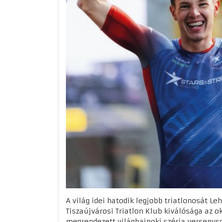
A világ idei hatodik legjobb triatlonosát L
Tiszaújvárosi Triatlon Klub kiválósága az o
megrendezett világbajnoki széria versenys