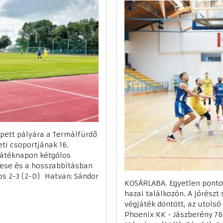
pett pályára a Termálfürdő
eti csoportjának 16.
 játéknapon kétgólos
tese és a hosszabbításban
s 2-3 (2-0) Hatvan: Sándor
KOSÁRLABA. Egyetlen ponto
hazai találkozón. A jórészt
végjáték döntött, az utolsó
Phoenix KK - Jászberény 76-