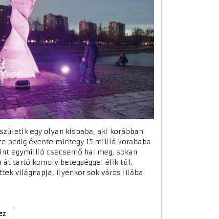
zületik egy olyan kisbaba, aki korábban
rte pedig évente mintegy 15 millió korababa
mint egymillió csecsemő hal meg, sokan
 át tartó komoly betegséggel élik túl.
ek világnapja, ilyenkor sok város lilába
ez