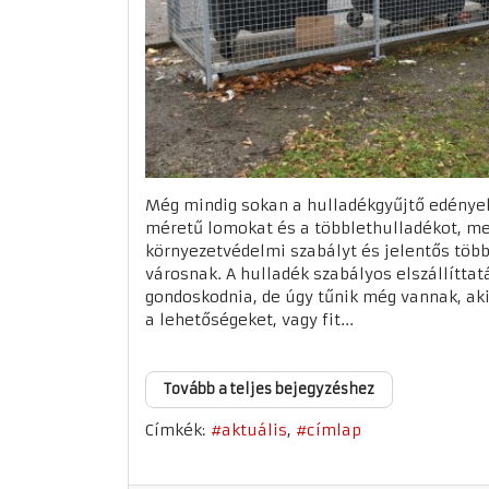
Még mindig sokan a hulladékgyűjtő edények
méretű lomokat és a többlethulladékot, me
környezetvédelmi szabályt és jelentős több
városnak. A hulladék szabályos elszállíttat
gondoskodnia, de úgy tűnik még vannak, ak
a lehetőségeket, vagy fit...
Tovább a teljes bejegyzéshez
Címkék:
aktuális
címlap