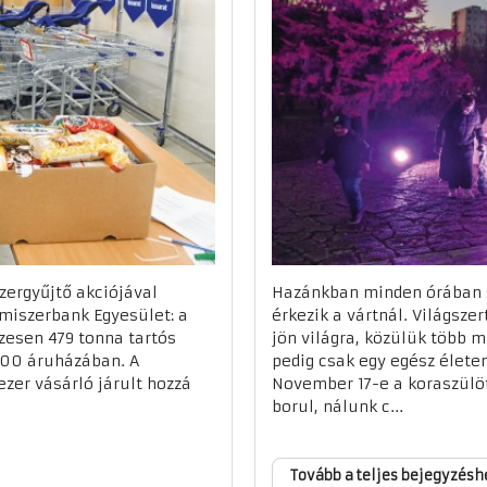
zergyűjtő akciójával
Hazánkban minden órában s
lmiszerbank Egyesület: a
érkezik a vártnál. Világsze
szesen 479 tonna tartós
jön világra, közülük több 
500 áruházában. A
pedig csak egy egész életen
zer vásárló járult hozzá
November 17-e a koraszülött
borul, nálunk c...
Tovább a teljes bejegyzésh