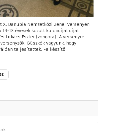
t X. Danubia Nemzetközi Zenei Versenyen
14-18 évesek között különdíjat díjat
és Lukács Eszter (zongora). A versenyre
 versenyzők. Büszkék vagyunk, hogy
válóan teljesítettek. Felkészítő
ez
tök