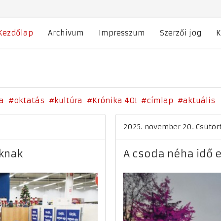
Kezdőlap
Archivum
Impresszum
Szerzői jog
K
a
oktatás
kultúra
Krónika 40!
címlap
aktuális
2025. november 20. Csütör
óknak
A csoda néha idő e