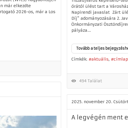
Tiszaújváros képviselő-tes
en már elkezdte
órától ülést tart a Városhá
artogató 2026-os, már a Los
Napirendi javaslat Zárt ülé
Díj" adományozására 2. Jav
Önkormányzati Ösztöndíjren
pályáza...
Tovább a teljes bejegyzésh
Címkék:
aktuális
címlap
494 Találat
2025. november 20. Csütör
A legvégén ment e