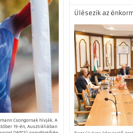
Ülésezik az önkor
ehmann Csongornak hívják. A
któber 19-én, Ausztráliában
orozat (WTCS) nagydöntőjén