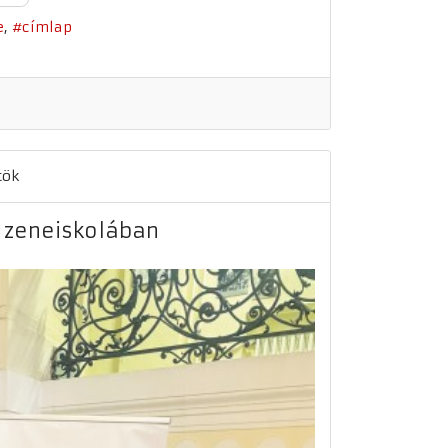
e
címlap
tök
a zeneiskolában