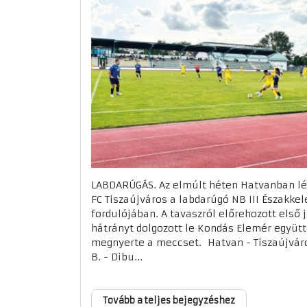
LABDARÚGÁS. Az elmúlt héten Hatvanban lé
FC Tiszaújváros a labdarúgó NB III Északkel
fordulójában. A tavaszról előrehozott első
hátrányt dolgozott le Kondás Elemér együt
megnyerte a meccset. Hatvan - Tiszaújváro
B. - Dibu...
Tovább a teljes bejegyzéshez