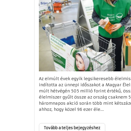
Az elmúlt évek egyik legsikeresebb élelmis
indította az ünnepi időszakot a Magyar Éle
múlt hétvégén 505 millió forint értékű, ös
élelmiszer gyűlt össze az ország csaknem 
háromnapos akció során több mint kétszáze
ahhoz, hogy közel 96 ezer éle...
Tovább a teljes bejegyzéshez