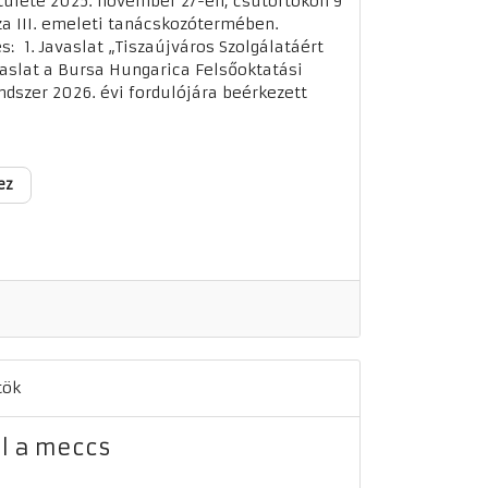
tülete 2025. november 27-én, csütörtökön 9
za III. emeleti tanácskozótermében.
s: 1. Javaslat „Tiszaújváros Szolgálatáért
aslat a Bursa Hungarica Felsőoktatási
dszer 2026. évi fordulójára beérkezett
ez
tök
l a meccs