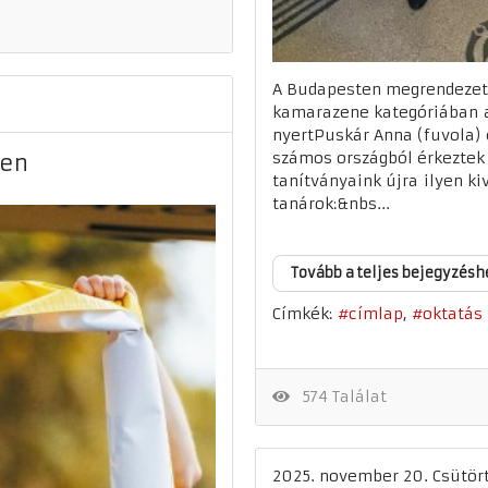
A Budapesten megrendezet
kamarazene kategóriában a 
nyertPuskár Anna (fuvola) 
számos országból érkeztek
ben
tanítványaink újra ilyen ki
tanárok:&nbs...
Tovább a teljes bejegyzésh
Címkék:
címlap
oktatás
574 Találat
2025. november 20. Csütör