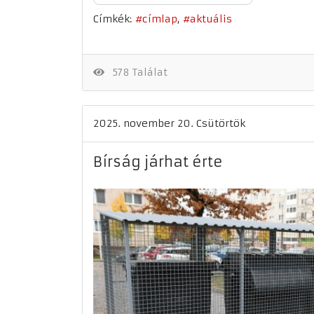
Címkék:
címlap
aktuális
578 Találat
2025. november 20. Csütörtök
Bírság járhat érte