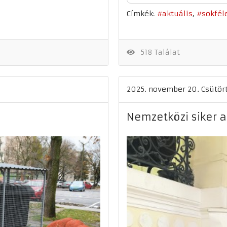
Címkék:
aktuális
sokfél
518 Találat
2025. november 20. Csütör
Nemzetközi siker 