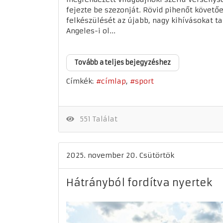
fejezte be szezonját. Rövid pihenőt követő
felkészülését az újabb, nagy kihívásokat t
Angeles-i ol...
Tovább a teljes bejegyzéshez
Címkék:
címlap
sport
551 Találat
2025. november 20. Csütörtök
Hátrányból fordítva nyertek