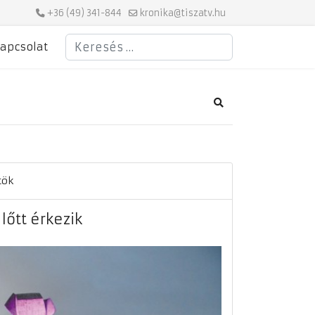
+36 (49) 341-844
kronika@tiszatv.hu
Keresés
apcsolat
Search
tök
lőtt érkezik