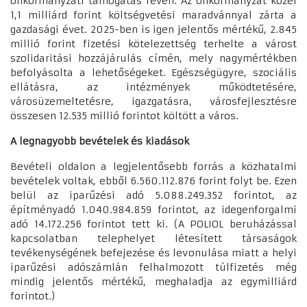
önkormányzati támogatás révén. Az önkormányzat közel
1,1 milliárd forint költségvetési maradvánnyal zárta a
gazdasági évet. 2025-ben is igen jelentős mértékű, 2.845
millió forint fizetési kötelezettség terhelte a várost
szolidaritási hozzájárulás címén, mely nagymértékben
befolyásolta a lehetőségeket. Egészségügyre, szociális
ellátásra, az intézmények működtetésére,
városüzemeltetésre, igazgatásra, városfejlesztésre
összesen 12.535 millió forintot költött a város.
A legnagyobb bevételek és kiadások
Bevételi oldalon a legjelentősebb forrás a közhatalmi
bevételek voltak, ebből 6.560.112.876 forint folyt be. Ezen
belül az iparűzési adó 5.088.249.352 forintot, az
építményadó 1.040.984.859 forintot, az idegenforgalmi
adó 14.172.256 forintot tett ki. (A POLIOL beruházással
kapcsolatban telephelyet létesített társaságok
tevékenységének befejezése és levonulása miatt a helyi
iparűzési adószámlán felhalmozott túlfizetés még
mindig jelentős mértékű, meghaladja az egymilliárd
forintot.)