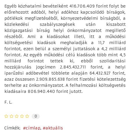
Egyéb közhatalmi bevételként 416.706.409 forint folyt be
előrehozott adóból, helyi adókhoz kapcsolódó bírságok,
pótlékok megfizetéséből, környezetvédelmi bírságból, a
közlekedési szabályszegések után kiszabott
közigazgatási bírság helyi önkormányzatot megillető
részéből. Ami a kiadásokat illeti, itt a működési
költségvetési kiadások meghaladják a 11,7 milliárd
forintot, ezen belül a személyi juttatások a 4,2 milliárd
forintot. Az egyéb működési célú kiadások több mint 4,5
milliárd forintot tettek ki, ebből szolidaritási
hozzájárulás jogcímen 2.845.432.711 forint, a helyi
iparűzési adóbevétel többlete alapján 64.432.927 forint,
azaz összesen 2.909.865.638 forint fizetési kötelezettség
terhelte az önkormányzatot. A felhalmozási költségvetés
kiadásaira 806.940.440 forint jutott.
F. L.
0
Címkék:
címlap
aktuális