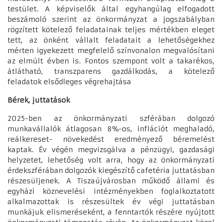
testület. A képviselők által egyhangúlag elfogadott
beszámoló szerint az önkormányzat a jogszabályban
rögzített kötelező feladatainak teljes mértékben eleget
tett, az önként vállalt feladatait a lehetőségekhez
mérten igyekezett megfelelő színvonalon megvalósítani
az elmúlt évben is. Fontos szempont volt a takarékos,
átlátható, transzparens gazdálkodás, a kötelező
feladatok elsődleges végrehajtása
Bérek, juttatások
2025-ben az önkormányzati szférában dolgozó
munkavállalók átlagosan 8%-os, inflációt meghaladó,
reálkereset- növekedést eredményező béremelést
kaptak. Év végén megvizsgálva a pénzügyi, gazdasági
helyzetet, lehetőség volt arra, hogy az önkormányzati
érdekszférában dolgozók kiegészítő cafetéria juttatásban
részesüljenek. A Tiszaújvárosban működő állami és
egyházi köznevelési intézményekben foglalkoztatott
alkalmazottak is részesültek év végi juttatásban
munkájuk elismeréseként, a fenntartók részére nyújtott