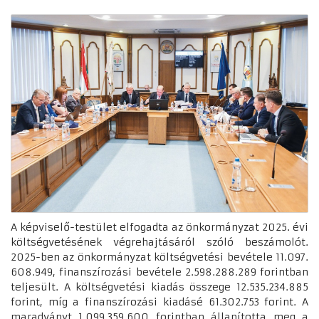
A képviselő-testület elfogadta az önkormányzat 2025. évi
költségvetésének végrehajtásáról szóló beszámolót.
2025-ben az önkormányzat költségvetési bevétele 11.097.
608.949, finanszírozási bevétele 2.598.288.289 forintban
teljesült. A költségvetési kiadás összege 12.535.234.885
forint, míg a finanszírozási kiadásé 61.302.753 forint. A
maradványt 1.099.359.600 forintban állapította meg a