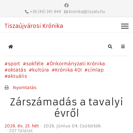
+36 (49) 341-844
kronika@tiszatv.hu
Tiszaújvárosi Krónika
Home
Search
sport
sokféle
Önkormányzati Krónika
oktatás
kultúra
Krónika 40!
címlap
aktuális
Nyomtatás
Zárszámadás a tavalyi
évről
2026. év
23. hét
2026. június 04. Csütörtök
207 Találat