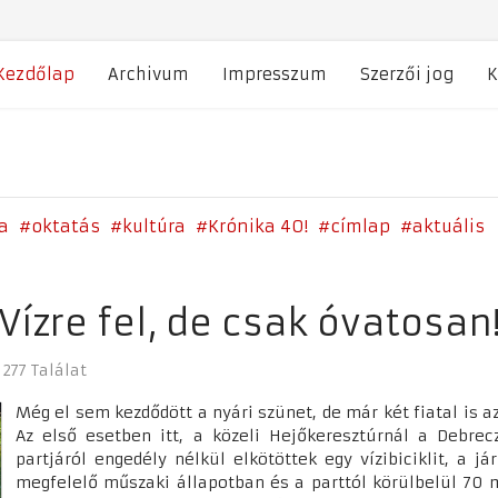
Kezdőlap
Archivum
Impresszum
Szerzői jog
K
a
oktatás
kultúra
Krónika 40!
címlap
aktuális
Vízre fel, de csak óvatosan
277 Találat
Még el sem kezdődött a nyári szünet, de már két fiatal is az
Az első esetben itt, a közeli Hejőkeresztúrnál a Debrec
partjáról engedély nélkül elkötöttek egy vízibiciklit, a 
megfelelő műszaki állapotban és a parttól körülbelül 70 m