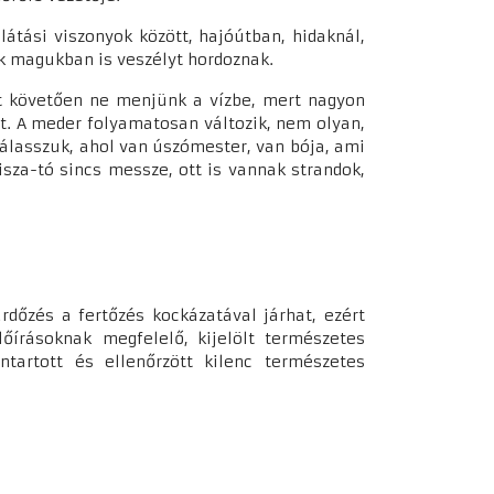
 látási viszonyok között, hajóútban, hidaknál,
ek magukban is veszélyt hordoznak.
ást követően ne menjünk a vízbe, mert nagyon
t. A meder folyamatosan változik, nem olyan,
álasszuk, ahol van úszómester, van bója, ami
isza-tó sincs messze, ott is vannak strandok,
rdőzés a fertőzés kockázatával járhat, ezért
lőírásoknak megfelelő, kijelölt természetes
artott és ellenőrzött kilenc természetes