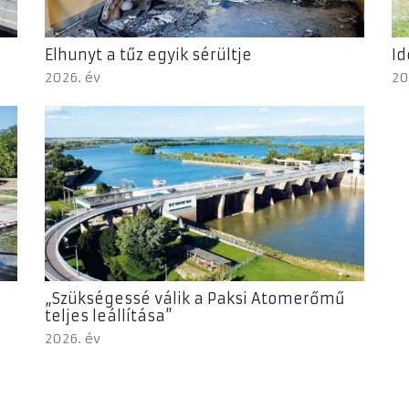
Elhunyt a tűz egyik sérültje
Id
2026. év
20
„Szükségessé válik a Paksi Atomerőmű
teljes leállítása”
2026. év