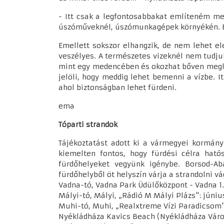
- Itt csak a legfontosabbakat említeném meg. 
úszóműveknél, úszómunkagépek környékén. Ez 
Emellett sokszor elhangzik, de nem lehet el
veszélyes. A természetes vizeknél nem tudju
mint egy medencében és okozhat bőven meglep
jelöli, hogy meddig lehet bemenni a vízbe. I
ahol biztonságban lehet fürdeni.
ema
Tóparti strandok
Tájékoztatást adott ki a vármegyei kormányh
kiemelten fontos, hogy fürdési célra hatós
fürdőhelyeket vegyünk igénybe. Borsod-A
fürdőhelyből öt helyszín várja a strandolni v
Vadna-tó, Vadna Park Üdülőközpont - Vadna 1. 
Mályi-tó, Mályi, „Rádió M Mályi Plázs": júniu
Muhi-tó, Muhi, „Realxtreme Vízi Paradicsom":
Nyékládháza Kavics Beach (Nyékládháza Városi