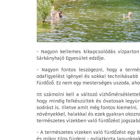
- Nagyon kellemes kikapcsolódás vízparton 
Sárkányhajó Egyesület edzője.
- Nagyon fontos leszögezni, hogy a term
odafigyelést igényel és sokkal technikásabb
fürdőző. Ez nem egy mesterséges uszoda, ahol
Itt számolni kell a változó vízhőmérséklette
hogy mindig felkészültek és óvatosak legyün
sodrást is. Illetve amit még fontos kiemelni,
növényekkel, halakkal és ezek gyakran okozna
természetes vizekben való fürdőzést jogszabá
- A természetes vizeken való fürdőzést egy 
és mikor tilos fürdeni - nyilatkozta lapunkna