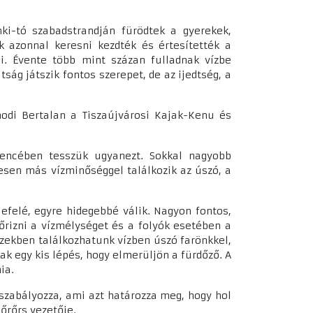
ki-tó szabadstrandján fürödtek a gyerekek,
ők azonnal keresni kezdték és értesítették a
. Évente több mint százan fulladnak vízbe
ág játszik fontos szerepet, de az ijedtség, a
modi Bertalan a Tiszaújvárosi Kajak-Kenu és
encében tesszük ugyanezt. Sokkal nagyobb
esen más vízminőséggel találkozik az úszó, a
lefelé, egyre hidegebbé válik. Nagyon fontos,
őrizni a vízmélységet és a folyók esetében a
vizekben találkozhatunk vízben úszó farönkkel,
k egy kis lépés, hogy elmerüljön a fürdőző. A
nia.
szabályozza, ami azt határozza meg, hogy hol
dőrőrs vezetője.