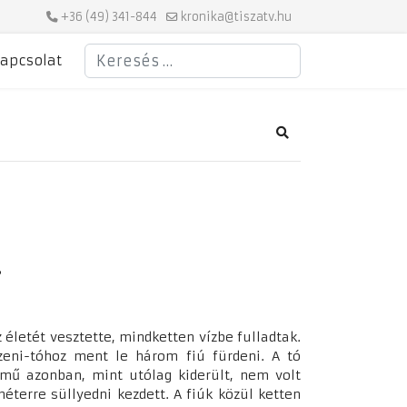
+36 (49) 341-844
kronika@tiszatv.hu
Keresés
apcsolat
Search
!
 életét vesztette, mindketten vízbe fulladtak.
zeni-tóhoz ment le három fiú fürdeni. A tó
jármű azonban, mint utólag kiderült, nem volt
éterre süllyedni kezdett. A fiúk közül ketten