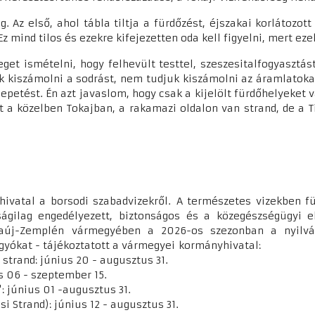
Az első, ahol tábla tiltja a fürdőzést, éjszakai korlátozott
mind tilos és ezekre kifejezetten oda kell figyelni, mert ez
eget ismételni, hogy felhevült testtel, szeszesitalfogyaszt
k kiszámolni a sodrást, nem tudjuk kiszámolni az áramlatoka
etést. Én azt javaslom, hogy csak a kijelölt fürdőhelyeket v
tt a közelben Tokajban, a rakamazi oldalon van strand, de a T
ivatal a borsodi szabadvizekről. A természetes vizekben fü
ágilag engedélyezett, biztonságos és a közegészségügyi e
baúj-Zemplén vármegyében a 2026-os szezonban a nyilvánt
ágyókat - tájékoztatott a vármegyei kormányhivatal:
strand: június 20 - augusztus 31.
s 06 - szeptember 15.
 június 01 -augusztus 31.
 Strand): június 12 - augusztus 31.