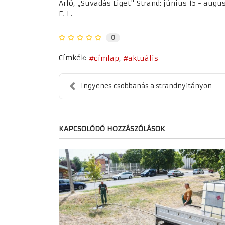
Arló, „Suvadás Liget" Strand: június 15 - augus
F. L.
0
Címkék:
címlap
aktuális
Ingyenes csobbanás a strandnyitányon
KAPCSOLÓDÓ HOZZÁSZÓLÁSOK