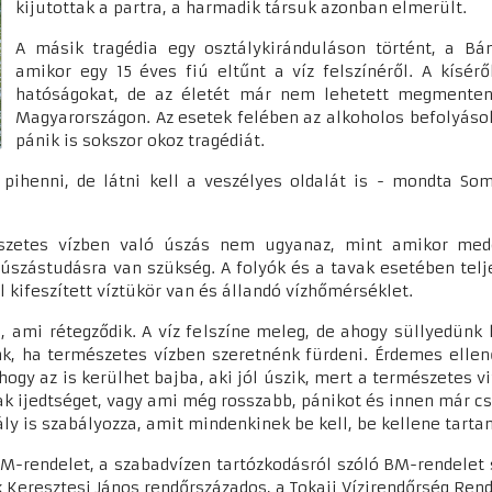
kijutottak a partra, a harmadik társuk azonban elmerült.
A másik tragédia egy osztálykiránduláson történt, a Bán
amikor egy 15 éves fiú eltűnt a víz felszínéről. A kísér
hatóságokat, de az életét már nem lehetett megmenteni
Magyarországon. Az esetek felében az alkoholos befolyásolts
pánik is sokszor okoz tragédiát.
pihenni, de látni kell a veszélyes oldalát is - mondta So
észetes vízben való úszás nem ugyanaz, mint amikor med
 úszástudásra van szükség. A folyók és a tavak esetében telj
 kifeszített víztükör van és állandó vízhőmérséklet.
l, ami rétegződik. A víz felszíne meleg, de ahogy süllyedünk 
k, ha természetes vízben szeretnénk fürdeni. Érdemes ellen
 hogy az is kerülhet bajba, aki jól úszik, mert a természetes 
k ijedtséget, vagy ami még rosszabb, pánikot és innen már csa
ly is szabályozza, amit mindenkinek be kell, be kellene tarta
BM-rendelet, a szabadvízen tartózkodásról szóló BM-rendelet 
k Keresztesi János rendőrszázados, a Tokaji Vízirendőrség Ren