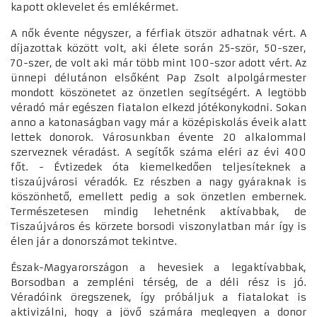
kapott oklevelet és emlékérmet.
A nők évente négyszer, a férfiak ötször adhatnak vért. A
díjazottak között volt, aki élete során 25-ször, 50-szer,
70-szer, de volt aki már több mint 100-szor adott vért. Az
ünnepi délutánon elsőként Pap Zsolt alpolgármester
mondott köszönetet az önzetlen segítségért. A legtöbb
véradó már egészen fiatalon elkezd jótékonykodni. Sokan
anno a katonaságban vagy már a középiskolás éveik alatt
lettek donorok. Városunkban évente 20 alkalommal
szerveznek véradást. A segítők száma eléri az évi 400
főt. - Évtizedek óta kiemelkedően teljesíteknek a
tiszaújvárosi véradók. Ez részben a nagy gyáraknak is
köszönhető, emellett pedig a sok önzetlen embernek.
Természetesen mindig lehetnénk aktívabbak, de
Tiszaújváros és körzete borsodi viszonylatban már így is
élen jár a donorszámot tekintve.
Észak-Magyarországon a hevesiek a legaktívabbak,
Borsodban a zempléni térség, de a déli rész is jó.
Véradóink öregszenek, így próbáljuk a fiatalokat is
aktivizálni, hogy a jövő számára meglegyen a donor