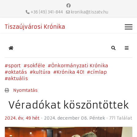
+36 (49) 341-844
kronika@tiszatv.hu
Tiszaújvárosi Krónika
Home
Search
sport
sokféle
Önkormányzati Krónika
oktatás
kultúra
Krónika 40!
címlap
aktuális
Nyomtatás
Véradókat köszöntöttek
2024. év
49 hét
2024. december 06. Péntek
771 Találat