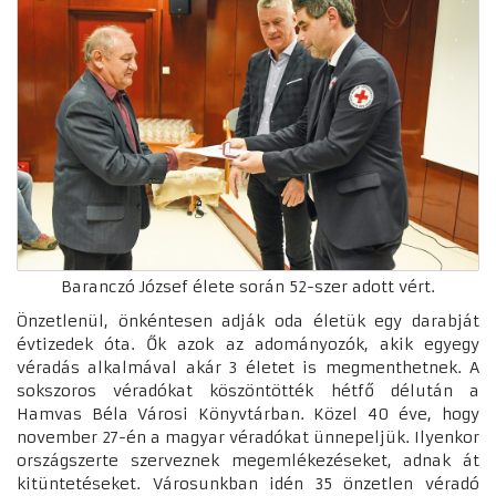
Baranczó József élete során 52-szer adott vért.
Önzetlenül, önkéntesen adják oda életük egy darabját
évtizedek óta. Ők azok az adományozók, akik egyegy
véradás alkalmával akár 3 életet is megmenthetnek. A
sokszoros véradókat köszöntötték hétfő délután a
Hamvas Béla Városi Könyvtárban. Közel 40 éve, hogy
november 27-én a magyar véradókat ünnepeljük. Ilyenkor
országszerte szerveznek megemlékezéseket, adnak át
kitüntetéseket. Városunkban idén 35 önzetlen véradó