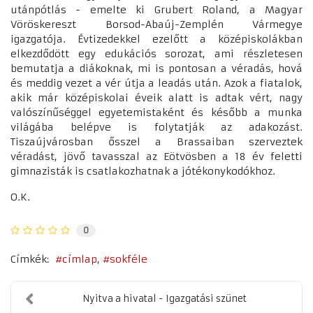
utánpótlás - emelte ki Grubert Roland, a Magyar
Vöröskereszt Borsod-Abaúj-Zemplén Vármegye
igazgatója. Évtizedekkel ezelőtt a középiskolákban
elkezdődött egy edukációs sorozat, ami részletesen
bemutatja a diákoknak, mi is pontosan a véradás, hová
és meddig vezet a vér útja a leadás után. Azok a fiatalok,
akik már középiskolai éveik alatt is adtak vért, nagy
valószínűséggel egyetemistaként és később a munka
világába belépve is folytatják az adakozást.
Tiszaújvárosban ősszel a Brassaiban szerveztek
véradást, jövő tavasszal az Eötvösben a 18 év feletti
gimnazisták is csatlakozhatnak a jótékonykodókhoz.
O.K.
0
Címkék:
címlap
sokféle
Nyitva a hivatal - Igazgatási szünet