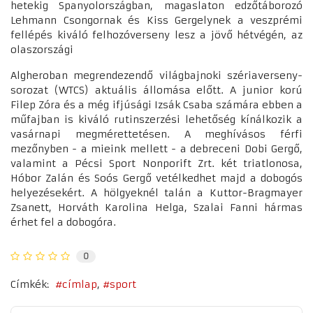
hetekig Spanyolországban, magaslaton edzőtáborozó
Lehmann Csongornak és Kiss Gergelynek a veszprémi
fellépés kiváló felhozóverseny lesz a jövő hétvégén, az
olaszországi
Algheroban megrendezendő világbajnoki szériaverseny-
sorozat (WTCS) aktuális állomása előtt. A junior korú
Filep Zóra és a még ifjúsági Izsák Csaba számára ebben a
műfajban is kiváló rutinszerzési lehetőség kínálkozik a
vasárnapi megmérettetésen. A meghívásos férfi
mezőnyben - a mieink mellett - a debreceni Dobi Gergő,
valamint a Pécsi Sport Nonporift Zrt. két triatlonosa,
Hóbor Zalán és Soós Gergő vetélkedhet majd a dobogós
helyezésekért. A hölgyeknél talán a Kuttor-Bragmayer
Zsanett, Horváth Karolina Helga, Szalai Fanni hármas
érhet fel a dobogóra.
0
Címkék:
címlap
sport