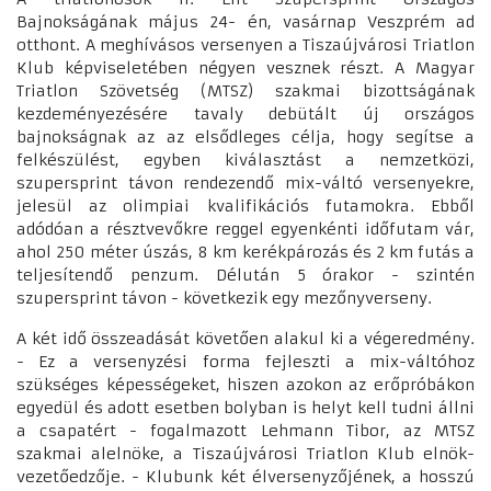
Bajnokságának május 24- én, vasárnap Veszprém ad
otthont. A meghívásos versenyen a Tiszaújvárosi Triatlon
Klub képviseletében négyen vesznek részt. A Magyar
Triatlon Szövetség (MTSZ) szakmai bizottságának
kezdeményezésére tavaly debütált új országos
bajnokságnak az az elsődleges célja, hogy segítse a
felkészülést, egyben kiválasztást a nemzetközi,
szupersprint távon rendezendő mix-váltó versenyekre,
jelesül az olimpiai kvalifikációs futamokra. Ebből
adódóan a résztvevőkre reggel egyenkénti időfutam vár,
ahol 250 méter úszás, 8 km kerékpározás és 2 km futás a
teljesítendő penzum. Délután 5 órakor - szintén
szupersprint távon - következik egy mezőnyverseny.
A két idő összeadását követően alakul ki a végeredmény.
- Ez a versenyzési forma fejleszti a mix-váltóhoz
szükséges képességeket, hiszen azokon az erőpróbákon
egyedül és adott esetben bolyban is helyt kell tudni állni
a csapatért - fogalmazott Lehmann Tibor, az MTSZ
szakmai alelnöke, a Tiszaújvárosi Triatlon Klub elnök-
vezetőedzője. - Klubunk két élversenyzőjének, a hosszú