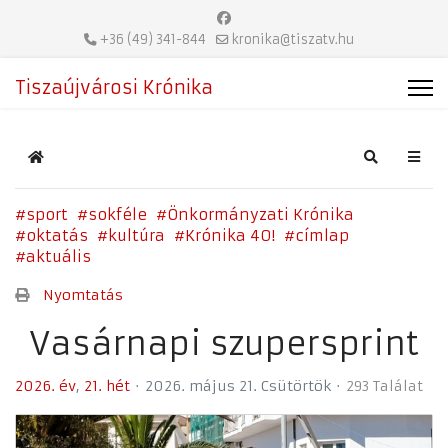
+36 (49) 341-844
kronika@tiszatv.hu
Tiszaújvárosi Krónika
Home
Search
sport
sokféle
Önkormányzati Krónika
oktatás
kultúra
Krónika 40!
címlap
aktuális
Nyomtatás
Vasárnapi szupersprint
2026. év
21. hét
2026. május 21. Csütörtök
293 Találat