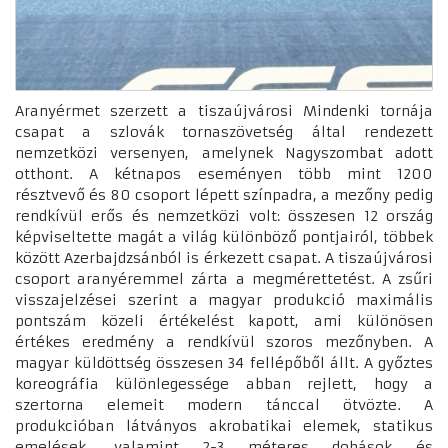
Aranyérmet szerzett a tiszaújvárosi Mindenki tornája
csapat a szlovák tornaszövetség által rendezett
nemzetközi versenyen, amelynek Nagyszombat adott
otthont. A kétnapos eseményen több mint 1200
résztvevő és 80 csoport lépett színpadra, a mezőny pedig
rendkívül erős és nemzetközi volt: összesen 12 ország
képviseltette magát a világ különböző pontjairól, többek
között Azerbajdzsánból is érkezett csapat. A tiszaújvárosi
csoport aranyéremmel zárta a megmérettetést. A zsűri
visszajelzései szerint a magyar produkció maximális
pontszám közeli értékelést kapott, ami különösen
értékes eredmény a rendkívül szoros mezőnyben. A
magyar küldöttség összesen 34 fellépőből állt. A győztes
koreográfia különlegessége abban rejlett, hogy a
szertorna elemeit modern tánccal ötvözte. A
produkcióban látványos akrobatikai elemek, statikus
emelések, valamint 2-3 méteres dobások és