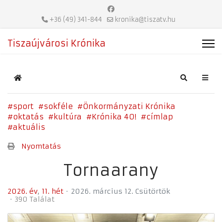
+36 (49) 341-844
kronika@tiszatv.hu
Tiszaújvárosi Krónika
Home
Search
sport
sokféle
Önkormányzati Krónika
oktatás
kultúra
Krónika 40!
címlap
aktuális
Nyomtatás
Tornaarany
2026. év
11. hét
2026. március 12. Csütörtök
390 Találat