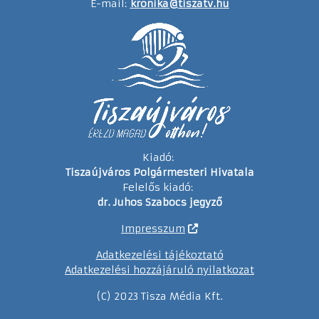
E-mail:
kronika@tiszatv.hu
Kiadó:
Tiszaújváros Polgármesteri Hivatala
Felelős kiadó:
dr. Juhos Szabocs jegyző
Impresszum
Adatkezelési tájékoztató
Adatkezelési hozzájáruló nyilatkozat
(C) 2023 Tisza Média Kft.