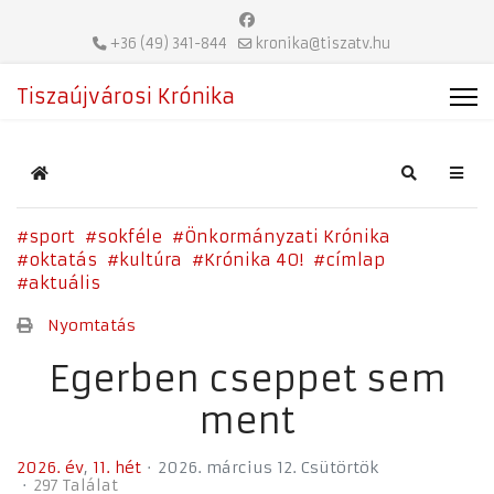
+36 (49) 341-844
kronika@tiszatv.hu
Tiszaújvárosi Krónika
Home
Search
sport
sokféle
Önkormányzati Krónika
oktatás
kultúra
Krónika 40!
címlap
aktuális
Nyomtatás
Egerben cseppet sem
ment
2026. év
11. hét
2026. március 12. Csütörtök
297 Találat