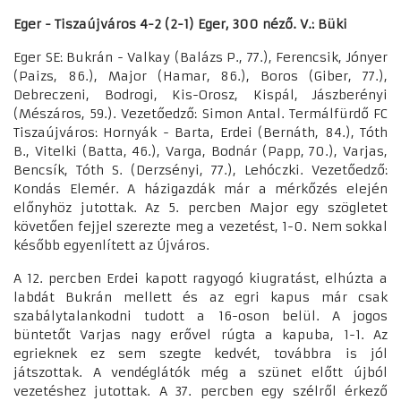
Eger - Tiszaújváros 4-2 (2-1) Eger, 300 néző. V.: Büki
Eger SE: Bukrán - Valkay (Balázs P., 77.), Ferencsik, Jónyer
(Paizs, 86.), Major (Hamar, 86.), Boros (Giber, 77.),
Debreczeni, Bodrogi, Kis-Orosz, Kispál, Jászberényi
(Mészáros, 59.). Vezetőedző: Simon Antal. Termálfürdő FC
Tiszaújváros: Hornyák - Barta, Erdei (Bernáth, 84.), Tóth
B., Vitelki (Batta, 46.), Varga, Bodnár (Papp, 70.), Varjas,
Bencsík, Tóth S. (Derzsényi, 77.), Lehóczki. Vezetőedző:
Kondás Elemér. A házigazdák már a mérkőzés elején
előnyhöz jutottak. Az 5. percben Major egy szögletet
követően fejjel szerezte meg a vezetést, 1-0. Nem sokkal
később egyenlített az Újváros.
A 12. percben Erdei kapott ragyogó kiugratást, elhúzta a
labdát Bukrán mellett és az egri kapus már csak
szabálytalankodni tudott a 16-oson belül. A jogos
büntetőt Varjas nagy erővel rúgta a kapuba, 1-1. Az
egrieknek ez sem szegte kedvét, továbbra is jól
játszottak. A vendéglátók még a szünet előtt újból
vezetéshez jutottak. A 37. percben egy szélről érkező