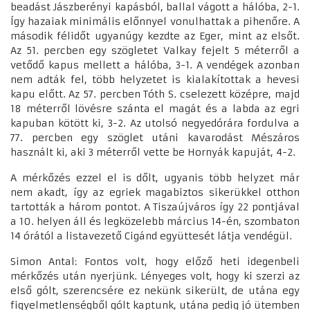
beadást Jászberényi kapásból, ballal vágott a hálóba, 2-1.
Így hazaiak minimális előnnyel vonulhattak a pihenőre. A
második félidőt ugyanúgy kezdte az Eger, mint az elsőt.
Az 51. percben egy szögletet Valkay fejelt 5 méterről a
vetődő kapus mellett a hálóba, 3-1. A vendégek azonban
nem adták fel, több helyzetet is kialakítottak a hevesi
kapu előtt. Az 57. percben Tóth S. cselezett középre, majd
18 méterről lövésre szánta el magát és a labda az egri
kapuban kötött ki, 3-2. Az utolsó negyedórára fordulva a
77. percben egy szöglet utáni kavarodást Mészáros
használt ki, aki 3 méterről vette be Hornyák kapuját, 4-2.
A mérkőzés ezzel el is dőlt, ugyanis több helyzet már
nem akadt, így az egriek magabiztos sikerükkel otthon
tartották a három pontot. A Tiszaújváros így 22 pontjával
a 10. helyen áll és legközelebb március 14-én, szombaton
14 órától a listavezető Cigánd együttesét látja vendégül.
Simon Antal: Fontos volt, hogy előző heti idegenbeli
mérkőzés után nyerjünk. Lényeges volt, hogy ki szerzi az
első gólt, szerencsére ez nekünk sikerült, de utána egy
figyelmetlenségből gólt kaptunk, utána pedig jó ütemben