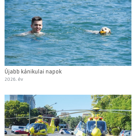
Újabb kánikulai napok
2026. év