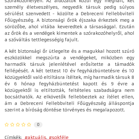
szórakozóhelyen. Az áldozatok közül egy meghalt, két
személy életveszélyes, negyedik társuk pedig súlyos
sérülést szenvedett - közölte a Debreceni Fellebbviteli
Főügyészség. A biztonsági őrök éjszaka érkeztek meg a
sörözőbe, ahol vitába keveredtek a társasággal. Ezután
az őrök és a vendégek kimentek a szórakozóhelyről, ahol
a szóváltás tettlegességig fajult.
A két biztonsági őr ütlegelte és a magukkal hozott szúró
eszközökkel megszúrta a vendégeket, miközben egy
harmadik társuk jelenlétével erősítette a támadók
fellépését. A két tettest 10 év fegyházbüntetésre és 10
közügyektől való eltiltásra ítéltek, míg harmadik társuk 8
év 6 hónap fegyházbüntetést kapott és 9 évre a
közügyektől is eltiltották, feltételes szabadságra nem
bocsáthatók. Az elkövetők fellebbeztek az ítélet ellen,
ám a Debreceni Fellebbviteli Főügyészség álláspontja
szerint a bíróság döntése törvényes és megalapozott.
0
Címkék:
aktuális
sokféle