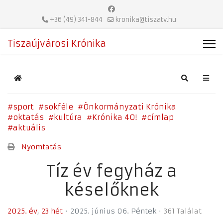
+36 (49) 341-844
kronika@tiszatv.hu
Tiszaújvárosi Krónika
Home
Search
sport
sokféle
Önkormányzati Krónika
oktatás
kultúra
Krónika 40!
címlap
aktuális
Nyomtatás
Tíz év fegyház a
késelőknek
2025. év
23 hét
2025. június 06. Péntek
361 Találat