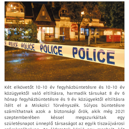
Két elkövetőt 10-10 év fegyházbüntetésre és 10-10 év
közügyektől való eltiltásra, harmadik társukat 8 év 6
hónap fegyházbüntetésre és 9 év közügyektől eltiltásra
ítélt el a Miskolci Törvényszék. Súlyos büntetésre
számíthatnak azok a biztonsági őrök, akik még 2021
szeptemberében késsel megszurkáltak egy
születésnapot ünneplő társaságot az egyik tiszaújvárosi